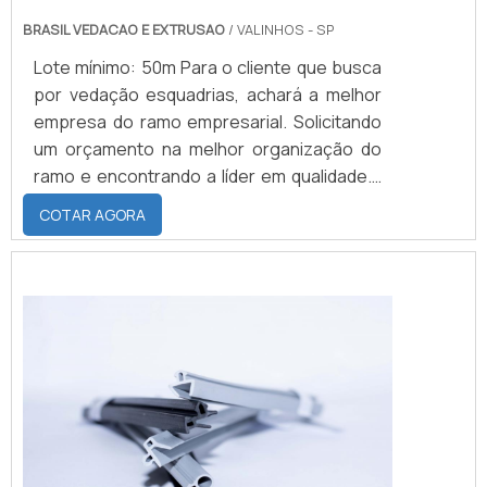
BRASIL VEDACAO E EXTRUSAO
/ VALINHOS - SP
Lote mínimo: 50m Para o cliente que busca
por vedação esquadrias, achará a melhor
empresa do ramo empresarial. Solicitando
um orçamento na melhor organização do
ramo e encontrando a líder em qualidade.É
importante lembrar que o produto deve
COTAR AGORA
sempre ser adquirido com empresas
especializadas no segmento. Esse tipo de
cuidado ajuda a garantir a qualidade e
durabilidade dos materiais, além de evitar
prejuízos com substituições frequentes de
...