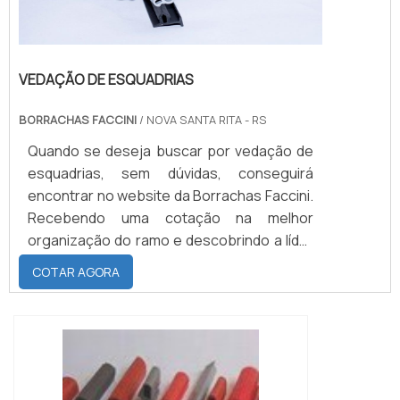
VEDAÇÃO DE ESQUADRIAS
BORRACHAS FACCINI
/ NOVA SANTA RITA - RS
Quando se deseja buscar por vedação de
esquadrias, sem dúvidas, conseguirá
encontrar no website da Borrachas Faccini.
Recebendo uma cotação na melhor
organização do ramo e descobrindo a líder
da área de atuação. Quando a questão é
COTAR AGORA
vedação de esquadrias, com a equipe da
Borrachas Faccini obterá proteção com
produtos que entregam durabilidade e
sustentabilidade para todas as aplicações.
MAIS DETALHES INTERESSANTES SOBRE
VEDAÇÃO DE ESQUADR...