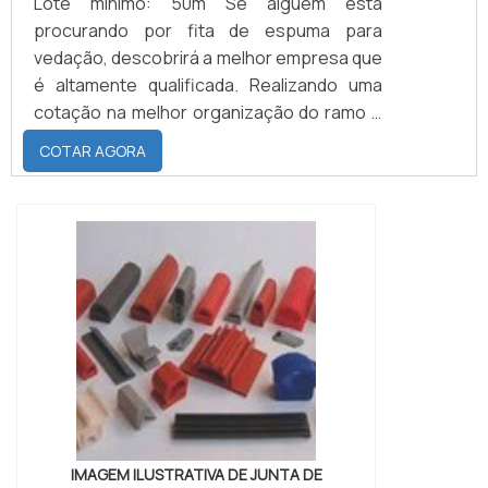
Lote mínimo: 50m Se alguém está
procurando por fita de espuma para
vedação, descobrirá a melhor empresa que
é altamente qualificada. Realizando uma
cotação na melhor organização do ramo e
descobrindo a maior referência de
COTAR AGORA
qualidade da área de atuação.MAIS SOBRE
FITA DE ESPUMA PARA VEDAÇÃOQuem
precisa de fita de espuma para vedação
em uma empresa inovadora, consegue
encontrar o site da Brasil Vedação. É
possível encontrar borrachas fabri...
IMAGEM ILUSTRATIVA DE JUNTA DE