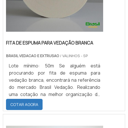
FITA DE ESPUMA PARA VEDAÇÃO BRANCA
BRASIL VEDACAO E EXTRUSAO
/ VALINHOS - SP
Lote mínimo: 50m Se alguém está
procurando por fita de espuma para
vedação branca, encontrará na referência
do mercado Brasil Vedação. Realizando
uma cotação na melhor organização do
ramo e descobrindo a maior referência de
COTAR AGORA
qualidade da área de atuação.Quando a
busca é por fita de espuma para vedação
branca, com a Brasil Vedação obterá ótima