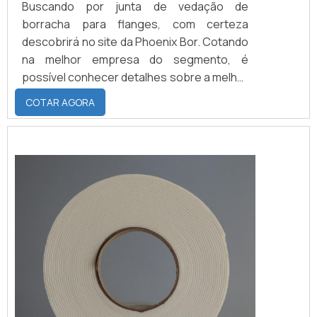
Buscando por junta de vedação de
borracha para flanges, com certeza
descobrirá no site da Phoenix Bor. Cotando
na melhor empresa do segmento, é
possível conhecer detalhes sobre a melhor
em qualidade e custo-benefício.Quando o
COTAR AGORA
desejo é por junta de vedação de borracha
para flanges, com os profissionais da
Phoenix Bor conseguirá ótima qualidade
com atendimento das normas exigidas pelo
mercado nos requisitos, especificações e,
principalmen...