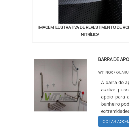
aos oxigenad
material ma
comprometer
protegidos d
IMAGEM ILUSTRATIVA DE REVESTIMENTO DE RO
Acetona; To
NITRÍLICA
óleo, somen
MERCADO EM
de garantia 
em contato p
BARRA DE APO
mercado. S
Industriais. ...
WT INOX
/ GUARU
A barra de a
auxiliar pes
apoio para a
banheiro pode
extremidade
inox para b
COTAR AGOR
modelos, de 