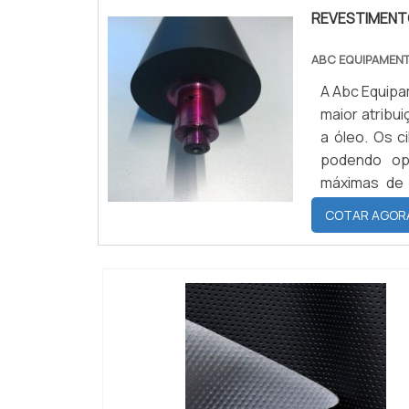
REVESTIMENTO
ABC EQUIPAMEN
A Abc Equipam
maior atribu
a óleo. Os c
podendo op
máximas de
apresenta c
COTAR AGOR
aderência a
deformação 
permeabilid
resistência 
ácidos dil
revestimento
alifáticos c
em relação a