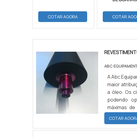
COTAR AGORA
COTAR AGO
REVESTIMENTO
ABC EQUIPAMEN
A Abc Equipam
maior atribu
a óleo. Os c
podendo op
máximas de
apresenta c
COTAR AGOR
aderência aos