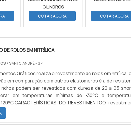
CILINDROS
RA
COTAR AGORA
COTAR AGORA
 DE ROLOS EM NITRÍLICA
TOS
/ SANTO ANDRÉ - SP
entos Gráficos realiza o revestimento de rolos em nitrílica, 
ição em comparação com outros elastômeros é a de resistên
ilindros podem ser revestidos com dureza de 20 a 95 shor
erar em temperaturas mínimas de -30°C e temperatu
 120°C.CARACTERÍSTICAS DO REVESTIMENTOO revestime
omo características a excelente resistência a abrasão e 
A
 metai...