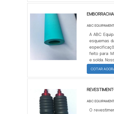
EMBORRACHA
ABC EQUIPAMEN
A ABC Equip
esquemas da
especificaç
feito para: 
e solda. Nos
solicitadas,
COTAR AGOR
nossos forn
O EMBORRACH
pelas pontas
REVESTIMENT
tinta utiliz
prática com
ABC EQUIPAMEN
rolos é frá
O revestime
irregular, p