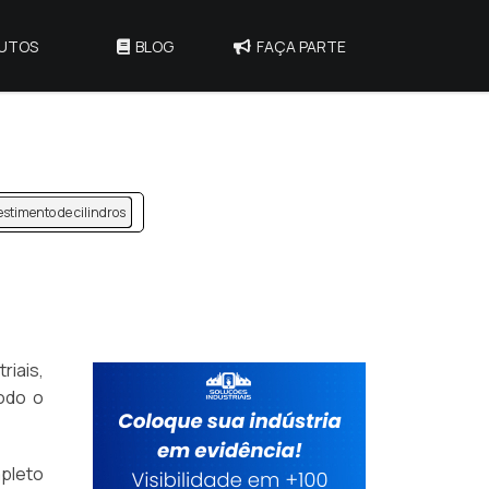
UTOS
BLOG
FAÇA PARTE
stimento de cilindros
riais,
odo o
pleto