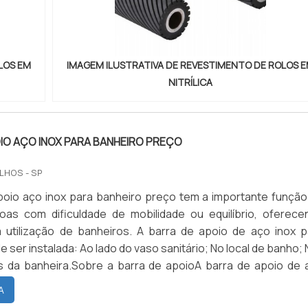
os como cetonas. O revestimento de borracha para rolos é
cio e frágil que necessita de alguns cuidados para 
 a vida útil do revestimento como: manter os cilind
e luz, evitar o emprego de cilindros voláteis como: Gasoli
LOS EM
IMAGEM ILUSTRATIVA DE REVESTIMENTO DE ROLOS 
lueno. Todos os revestimentos são danificados pela ação
NITRÍLICA
te o grau de resistência varia. CONTATE A MELHOR EMPRESA
 REVESTIMENTO DE ROLOS EM NITRILICAFornecemos 06 me
após emissão de nota fiscal contra defeitos de fabricação, e
ara ter o melhor atendimento e conseguir o melhor produto
IO AÇO INOX PARA BANHEIRO PREÇO
olicite agora mesmo uma cotação pelo portal Soluç
LHOS - SP
poio aço inox para banheiro preço tem a importante função
soas com dificuldade de mobilidade ou equilíbrio, oferece
 utilização de banheiros. A barra de apoio de aço inox p
 ser instalada: Ao lado do vaso sanitário; No local de banho;
s da banheira.Sobre a barra de apoioA barra de apoio de 
anheiro pode ser produzida nos mais variados tamanho
A
acordo com as preferências e necessidades de cada usu.