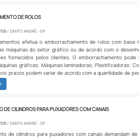
MENTO DE ROLOS
TOS
/ SANTO ANDRÉ - SP
amentos efetua o emborrachamento de rolos com base 
s máquinas do setor gráfico ou de acordo com o desenh
ões fornecidos pelos clientes. O emborrachamento pode 
Máquinas gráficas; Máquinas laminadoras; Plastificadoras; C
sos prazos podem variar de acordo com a quantidade de pe
 tipo de material e outras variáveis como prazo de entrega
A
ecedores de matéria prima. FIQUE ATENTO AOS CUIDADOS 
AMENTOQuando for necessário apoiar o cilindro, fazer i
 para não danificar a borracha. É essencial evitar deixar q
O DE CILINDROS PARA PUXADORES COM CANAIS
ada na impressão seque sobre a superfície da borracha, pois 
promete a vida útil do revestimento. O emborrachamento 
TOS
/ SANTO ANDRÉ - SP
gil, por esse motivo quando sujeito a pressão excessiva
nto de cilindros para puxadores com canais demandam de
ode vir a ocasionar descolamentos, trincas e pequenos bura