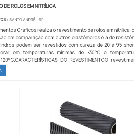
 DE ROLOS EM NITRÍLICA
TOS
/ SANTO ANDRÉ - SP
entos Gráficos realiza o revestimento de rolos em nitrílica, 
ição em comparação com outros elastômeros é a de resistên
ilindros podem ser revestidos com dureza de 20 a 95 shor
erar em temperaturas mínimas de -30°C e temperatu
 120°C.CARACTERÍSTICAS DO REVESTIMENTOO revestime
omo características a excelente resistência a abrasão e 
A
os metais, boa resistência ao rasgamento, boa resistênci
perante compressão, boa resiliência, boa resistênci
ade dos gases e pouca resistência dielétrica. Em relaçã
aos ácidos, a nitrílica possui uma boa resistência tanto p
uídos como para os concentrados.Quanto aos solvente
 de nitrílica possui excelente resistência aos hidrocarbone
omo a gasolina, muito boa resistência a óleos lubrificantes,
os hidrocarbonetos aromáticos como toluol e pouca resistên