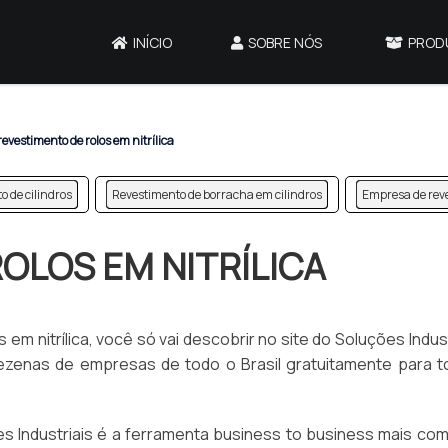
INÍCIO
SOBRE NÓS
PROD
revestimento de rolos em nitrílica
 de cilindros
Revestimento de borracha em cilindros
Empresa de reve
OLOS EM NITRÍLICA
m nitrílica, você só vai descobrir no site do Soluções Indust
zenas de empresas de todo o Brasil gratuitamente para t
 Industriais é a ferramenta business to business mais com