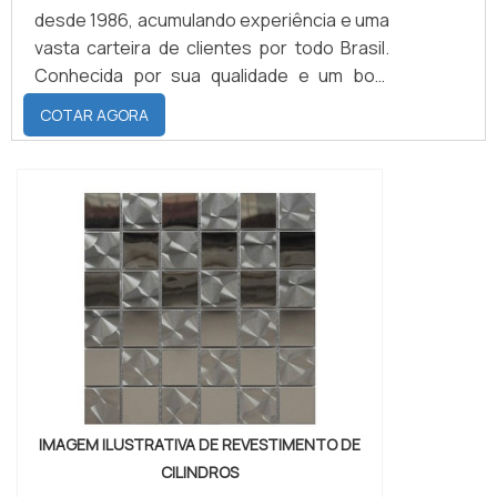
desde 1986, acumulando experiência e uma
vasta carteira de clientes por todo Brasil.
Conhecida por sua qualidade e um bom
atendimento, a ABC realiza o revestimento
COTAR AGORA
de cinco tipos diferentes de elastômeros:
Borracha natural; EPDM; Neoprene;
Nitrilica; Silicone.CARACTERÍSTICAS DOS
PRODUTOS PARA CADA SERVIÇOCada um
com propriedades distintas e indicados
para dete...
IMAGEM ILUSTRATIVA DE REVESTIMENTO DE
CILINDROS