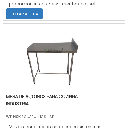
proporcionar aos seus clientes do setor
gráfico o serviço completo em seus
COTAR AGORA
cilindros, utilizando os melhores materiais e
ferramentas para confecção do produto
de acordo com a especificação técnica
requisitada pelo cliente.USINAGEM EM
CILINDROS COM A REFERÊNCIA DO
MERCADODevido à alta demanda da Abc
Equipamentos Gráficos Ltda e da Nova Abc
Revestimento de C.
MESA DE AÇO INOX PARA COZINHA
INDUSTRIAL
WT INOX
/ GUARULHOS - SP
Móveis específicos são essenciais em um