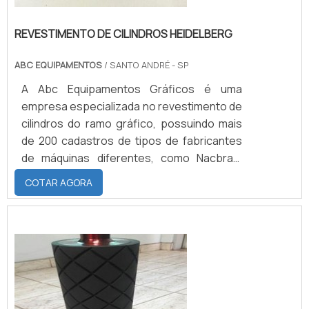
REVESTIMENTO DE CILINDROS HEIDELBERG
ABC EQUIPAMENTOS
/ SANTO ANDRÉ - SP
A Abc Equipamentos Gráficos é uma
empresa especializada no revestimento de
cilindros do ramo gráfico, possuindo mais
de 200 cadastros de tipos de fabricantes
de máquinas diferentes, como Nacbras,
Solna, Adast, Dafferner, e Heidelberg, uma
COTAR AGORA
das mais conhecidas no mercado.SAIBA
MAIS SOBRE ELASTÔMERO NITRILICA O
revestimento de cilindros Heidelberg na
maior parte das vezes é feito com nitrílica,
podendo variar de acordo com a aplicação
do material. As características do
elastômero Nitrilica são: Dureza entre 20 a