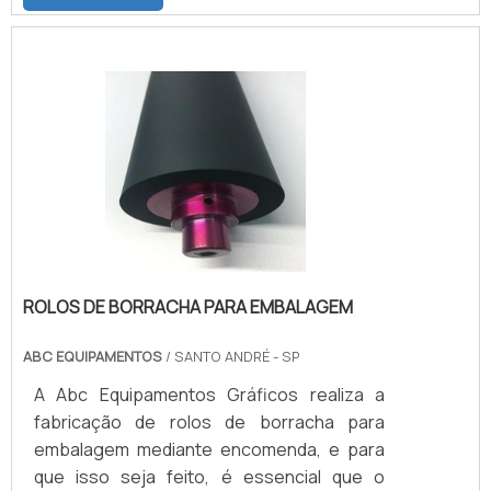
exemplo: a nitrílica pode ser produzida com
dureza entre 20 a 95 shores, podendo
trabalhar sobre a temperatura mínima de
-30°C e máximas de 120°C, possui
excelente resistência a abrasão, boa
resistência de aderência a metais,
resistência ao rasgamento, deforma.
ROLOS DE BORRACHA PARA EMBALAGEM
ABC EQUIPAMENTOS
/ SANTO ANDRÉ - SP
A Abc Equipamentos Gráficos realiza a
fabricação de rolos de borracha para
embalagem mediante encomenda, e para
que isso seja feito, é essencial que o