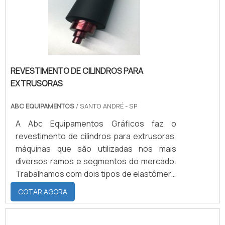
REVESTIMENTO DE CILINDROS PARA
EXTRUSORAS
ABC EQUIPAMENTOS
/ SANTO ANDRÉ - SP
A Abc Equipamentos Gráficos faz o
revestimento de cilindros para extrusoras,
máquinas que são utilizadas nos mais
diversos ramos e segmentos do mercado.
Trabalhamos com dois tipos de elastômero
para o revestimento: o Neoprene, que é um
COTAR AGORA
tipo de borracha sintética, que pode ser
feita com dureza de 50 a 95 Shore A,
podendo ser submetida a temperaturas