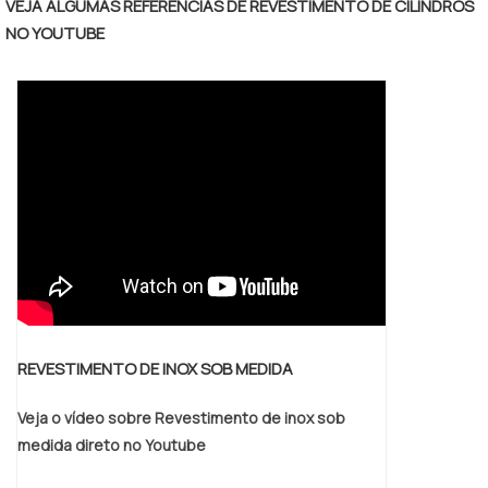
atrelado à construção de escadas, o
VEJA ALGUMAS REFERÊNCIAS DE REVESTIMENTO DE CILINDROS
segundo é normalmente instalado de forma
NO YOUTUBE
direta em paredes.Informações adicionais
e utilidades do corrimãoNo que diz.
REVESTIMENTO DE INOX SOB MEDIDA
Veja o vídeo sobre Revestimento de inox sob
medida direto no Youtube