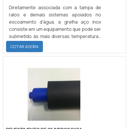
Diretamente associada com a tampa de
ralos e demais sistemas apoiados no
escoamento d’água, a grelha aço inox
consiste em um equipamento que pode ser
submetido às mais diversas temperaturas
que, ainda assim, suas estruturas não se
COTAR AGORA
prejudicam em níveis estruturais e de
funcionalidade. Além de poder ser
fabricada sob medida para cada
necessidade exigida pelo cliente parceiro,
a grelha consiste em um elemento que
pode contar com diferentes ergonomias.
Isto é, enquanto as peças tradicionais sã.