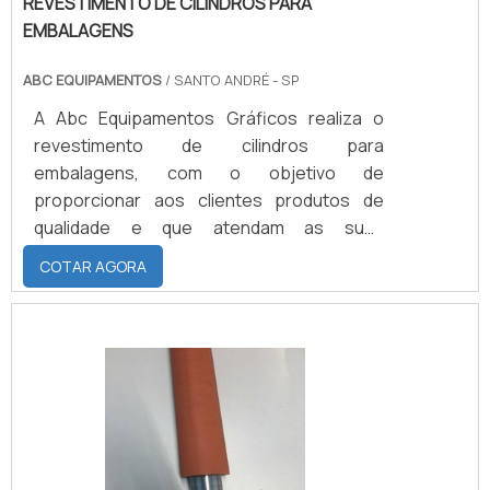
REVESTIMENTO DE CILINDROS PARA
EMBALAGENS
ABC EQUIPAMENTOS
/ SANTO ANDRÉ - SP
A Abc Equipamentos Gráficos realiza o
revestimento de cilindros para
embalagens, com o objetivo de
proporcionar aos clientes produtos de
qualidade e que atendam as suas
necessidades.A DURABILIDADE E A
COTAR AGORA
QUALIDADE DO PRODUTOO revestimento
de cilindros pode ser feito com diferentes
durezas, tamanhos e tipos de borracha,
dependendo da aplicação. É importante
que para manter a qualidade da
embalagem, a manutenção e troca dos
cilindros seja feita assim que se notarem
sinais de desgaste, a fim de evitar.