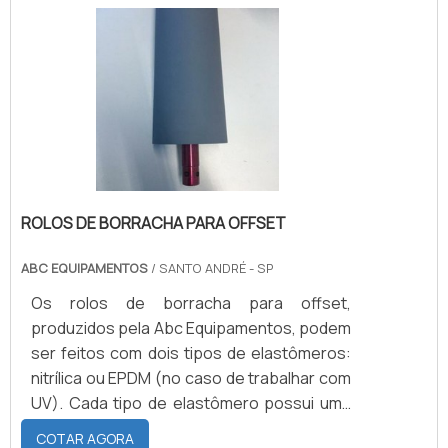
que variam de -40°C a 120°C, possui
excelente aderência a metais e boa
resistência a rasgamento, abrasão,
deformação perante compressão,
resiliência .
ROLOS DE BORRACHA PARA OFFSET
ABC EQUIPAMENTOS
/ SANTO ANDRÉ - SP
Os rolos de borracha para offset,
produzidos pela Abc Equipamentos, podem
ser feitos com dois tipos de elastômeros:
nitrílica ou EPDM (no caso de trabalhar com
UV). Cada tipo de elastômero possui uma
serie de características distintas, por
COTAR AGORA