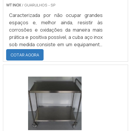
WT INOX
/ GUARULHOS - SP
Caracterizada por não ocupar grandes
espaços e, melhor ainda, resistir às
corrosões e oxidações da maneira mais
prática e positiva possível, a cuba aço inox
sob medida consiste em um equipamento
que, em primeiro lugar, se diferencia em
COTAR AGORA
muito das cubas constituídas por
porcelanato e que são majoritariamente
instaladas em banheiros. De maneira ainda
mais aprofundada, também é
absolutamente possível que a cuba de aço
inox se integre a bancadas constituídas
pela mesma matéria-prima.Detalhes a
respei.