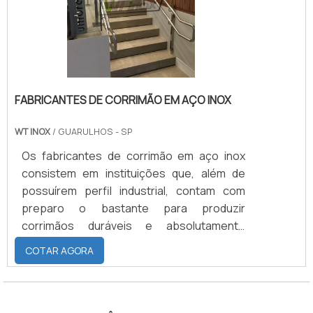
metais, boa resistência ao rasgamento,
boa resistência a deformaç.
FABRICANTES DE CORRIMÃO EM AÇO INOX
WT INOX
/ GUARULHOS - SP
Os fabricantes de corrimão em aço inox
consistem em instituições que, além de
possuírem perfil industrial, contam com
preparo o bastante para produzir
corrimãos duráveis e absolutamente
completos em termos estruturais. Também
COTAR AGORA
vale ressaltar que os corrimãos de aço
inoxidável podem se dividir em basicamente
dois tipos. Enquanto o primeiro deles é