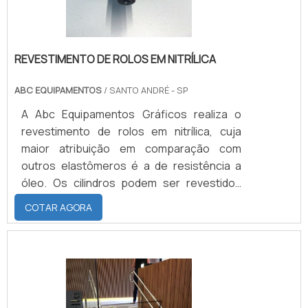
REVESTIMENTO DE ROLOS EM NITRÍLICA
ABC EQUIPAMENTOS
/ SANTO ANDRÉ - SP
A Abc Equipamentos Gráficos realiza o
revestimento de rolos em nitrílica, cuja
maior atribuição em comparação com
outros elastômeros é a de resistência a
óleo. Os cilindros podem ser revestidos
com dureza de 20 a 95 shores, podendo
COTAR AGORA
operar em temperaturas mínimas de -30°C
e temperaturas máximas de
120°C.CARACTERÍSTICAS DO
REVESTIMENTOO revestimento apresenta
como características a excelente
resistência a abrasão e boa aderência aos