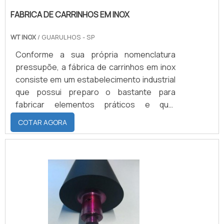
FABRICA DE CARRINHOS EM INOX
WT INOX
/ GUARULHOS - SP
Conforme a sua própria nomenclatura
pressupõe, a fábrica de carrinhos em inox
consiste em um estabelecimento industrial
que possui preparo o bastante para
fabricar elementos práticos e que,
sobretudo, tenham um simplificado
COTAR AGORA
manuseio. Ao se valer da utilização de um
dos metais mais resistentes do mercado, o
aço inoxidável, a fábrica concentra a
maciça maioria de suas produções em
torno da feitura de um dispositivo durável e
que se apresenta como absolutamente
rigoroso contra as intempéries. Ou se.