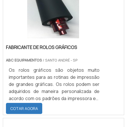
confeccionado com dureza entre 50 a 95
shores e trabalhando sobre a variação de t.
FABRICANTE DE ROLOS GRÁFICOS
ABC EQUIPAMENTOS
/ SANTO ANDRÉ - SP
Os rolos gráficos são objetos muito
importantes para as rotinas de impressão
de grandes gráficas. Os rolos podem ser
adquiridos de maneira personalizada de
acordo com os padrões da impressora em
que será inserido. Por esse motivo é
COTAR AGORA
recomendado procurar um fabricante de
rolos gráficos que seja referência no
mercado, pois com uma empresa assim os