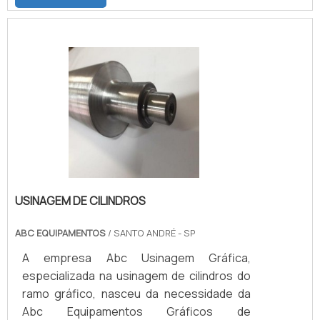
Latão.MATERIAIS DE QUALIDADE QUE
FAZEM DIFERENÇA NO MERCADOSão
utilizados para usinar os cilindros: Tornos
mecânicos, Torno CNC, Fresadoras, soldas
e ferramentas de alta qualidade a fim de
proporcionar o melhor serviço possível.
Além da usinagem de cilindros.
USINAGEM DE CILINDROS
ABC EQUIPAMENTOS
/ SANTO ANDRÉ - SP
A empresa Abc Usinagem Gráfica,
especializada na usinagem de cilindros do
ramo gráfico, nasceu da necessidade da
Abc Equipamentos Gráficos de