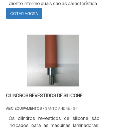
cliente informe quais são as características
desejadas, como: comprimento, dureza e
COTAR AGORA
diâmetro, e que informe a quais processos
e materiais os cilindros emborrachados
serão submetidos, para que o tipo correto
de elastômero seja empregado na
peça.PREVENÇÃO PARA MANTER A
QUALIDADE E DURABILIDADE DO
PRODUTOPor conta de ser considerado um
material frági.
CILINDROS REVESTIDOS DE SILICONE
ABC EQUIPAMENTOS
/ SANTO ANDRÉ - SP
Os cilindros revestidos de silicone são
indicados para as máquinas laminadoras,