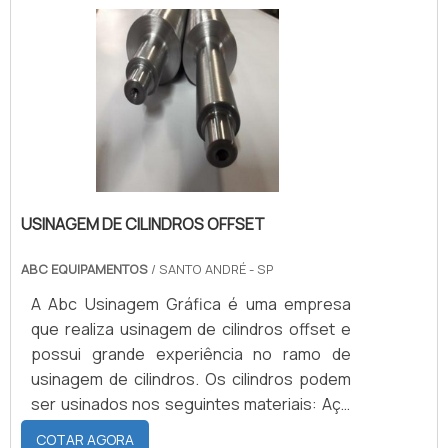
produtos fornecidos são de alta qualidade
e resistentes.MAIS INFORMAÇÕES SOBRE
OS ROLOS GRÁFICOSO rolo tem a função
de ajudar na passagem do papel entre .
USINAGEM DE CILINDROS OFFSET
ABC EQUIPAMENTOS
/ SANTO ANDRÉ - SP
A Abc Usinagem Gráfica é uma empresa
que realiza usinagem de cilindros offset e
possui grande experiência no ramo de
usinagem de cilindros. Os cilindros podem
ser usinados nos seguintes materiais: Aço
1020; Aço 1045; Alumínio; Inox; Bronze;
COTAR AGORA