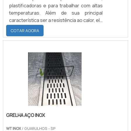
plastificadoras e para trabalhar com altas
temperaturas. Além de sua principal
característica ser a resistência ao calor, ele
pode ser confeccionado na dureza de 40 a
COTAR AGORA
95 shores, ele também suporta
temperaturas que variam entre mínima de
-60°C e máximas de 200°C.Saiba mais
informações sobre cilindros e suas
vantagensEm relação à resistência aos
ácidos, o revestimento de silicone possui
resistência regular tanto para á.
GRELHA AÇO INOX
WT INOX
/ GUARULHOS - SP