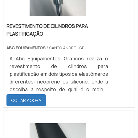
REVESTIMENTO DE CILINDROS PARA
PLASTIFICAÇÃO
ABC EQUIPAMENTOS
/ SANTO ANDRÉ - SP
A Abc Equipamentos Gráficos realiza o
revestimento de cilindros para
plastificação em dois tipos de elastômeros
diferentes: neoprene ou silicone, onde a
escolha a respeito de qual é o melhor
material para revestir o cilindro depende do
COTAR AGORA
modo de utilização ao qual o material será
submetido.CONHEÇA MAIS SOBRE O
NEOPRENE E O SILICONEO Neoprene,
possui como maior atribuição a grande
resistência a óleo intempéries, sendo