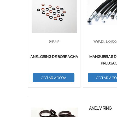
DNA
/ SP
WAYFLEX
/ SÃO ROQ
ANEL ORING DE BORRACHA
MANGUEIRAS D
PRESSÃ
COTAR AGORA
COTAR AGO
ANEL V RING