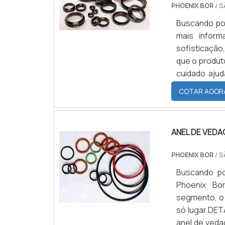
PHOENIX BOR
/ S
Buscando por
mais infor
sofisticação
que o produt
cuidado ajud
evitar preju
COTAR AGOR
...
ANEL DE VEDA
PHOENIX BOR
/ S
Buscando po
Phoenix Bor
segmento, o 
só lugar.DE
anel de veda