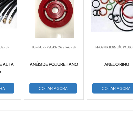
UE - SP
TOP-PUR - PECAS
/ CAIEIRAS - SP
PHOENIX BOR
/ SÃO PAULO 
E ALTA
ANÉIS DE POLIURETANO
ANEL O RING
O
RA
COTAR AGORA
COTAR AGORA