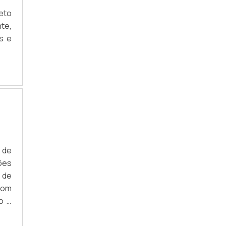
eto
ANEL RASPADOR DE BORRACHA
te,
ARTEFATOS EM POLIURETANO PREÇO
s e
FABRICAÇÃO DE PEÇAS DE BORRACHA
GAXETA RASPADOR
GAXETAS DE POLIURETANO
PEÇAS DE BORRACHA VEDAÇÃO
PEÇAS DE VEDAÇÃO EM POLIURETANO
a de
ões
ARRUELA DE VEDAÇÃO BORRACHA
 de
com
o e
 DE