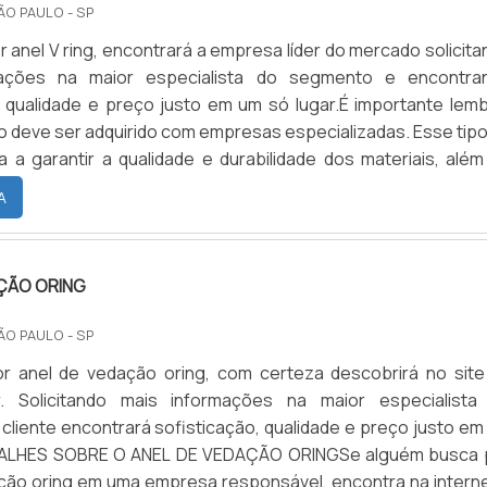
ÃO PAULO - SP
 anel V ring, encontrará a empresa líder do mercado solicit
mações na maior especialista do segmento e encontra
, qualidade e preço justo em um só lugar.É importante lemb
o deve ser adquirido com empresas especializadas. Esse tipo
a a garantir a qualidade e durabilidade dos materiais, além
ízos com substituições frequentes de peças defeituosas. Ass
A
ÇÃO ORING
ÃO PAULO - SP
r anel de vedação oring, com certeza descobrirá no site
. Solicitando mais informações na maior especialista
cliente encontrará sofisticação, qualidade e preço justo em
TALHES SOBRE O ANEL DE VEDAÇÃO ORINGSe alguém busca 
ção oring em uma empresa responsável, encontra na interne