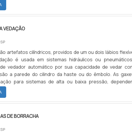
A
A VEDAÇÃO
 SP
o artefatos cilíndricos, providos de um ou dois lábios flexív
dação é usada em sistemas hidráulicos ou pneumáticos
de vedador automático por sua capacidade de vedar co
ssão a parede do cilindro da haste ou do êmbolo. As gaxe
ação para sistemas de alta ou baixa pressão, depende
reza do seu material e sua aplicação. De modo geral, as gax
A
m cuidados para seu ajuste, mas quanto à montagem deve
da a extensão entre a aresta de vedação e as regiões a se
AS DE BORRACHA
 SP