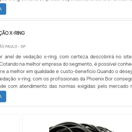
 A empresa trabalha com vedações industriais e peças técni
A
o...
ÇÃO X-RING
ÃO PAULO - SP
r anel de vedação x-ring, com certeza descobrirá no site
 Cotando na melhor empresa do segmento, é possível conhe
re a melhor em qualidade e custo-benefício.Quando o desej
vedação x-ring, com os profissionais da Phoenix Bor consegu
dade com atendimento das normas exigidas pelo mercado 
, especificações e, principalmente, nas exigências 
A
I...