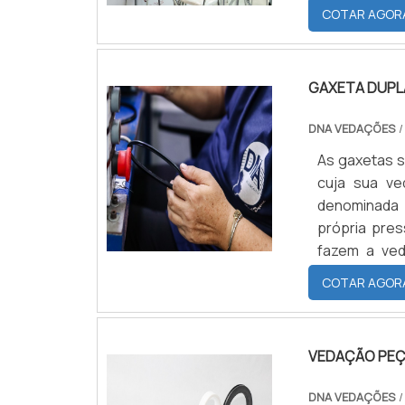
COTAR AGOR
GAXETA DUPL
DNA VEDAÇÕES
/
As gaxetas sã
cuja sua ve
denominada 
própria pre
fazem a ved
apenas da du
COTAR AGOR
não requere
verificar to
vedadas.
VEDAÇÃO PEÇ
DNA VEDAÇÕES
/