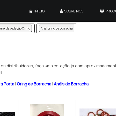
INÍCIO
SOBRE NÓS
PROD
Anel de vedação X ring
Anel oring de borracha
lhores distribuidores, faça uma cotação já com aproximadamen
il
ra Porta
|
Oring de Borracha
|
Anéis de Borracha
.