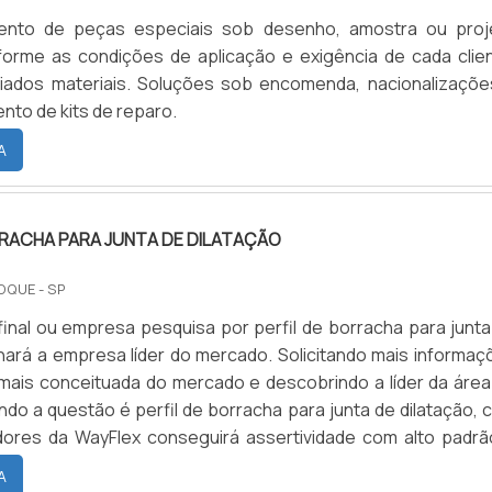
ento de peças especiais sob desenho, amostra ou proj
forme as condições de aplicação e exigência de cada clien
riados materiais. Soluções sob encomenda, nacionalizaçõe
nto de kits de reparo.
A
RRACHA PARA JUNTA DE DILATAÇÃO
OQUE - SP
 final ou empresa pesquisa por perfil de borracha para junt
chará a empresa líder do mercado. Solicitando mais informaç
ais conceituada do mercado e descobrindo a líder da área
do a questão é perfil de borracha para junta de dilatação, 
dores da WayFlex conseguirá assertividade com alto padrã
de.IMPORTANTES DE PERFIL DE BORRACHA PARA JUNTA
A