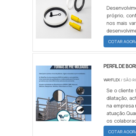
Desenvolvim
próprio, con
nos mais va
desenvolvime
COTAR AGOR
PERFIL DE BO
WAYFLEX
/ SÃO R
Se o cliente
dilatação, a
na empresa m
atuação.Quan
os colabora
durabilida
COTAR AGOR