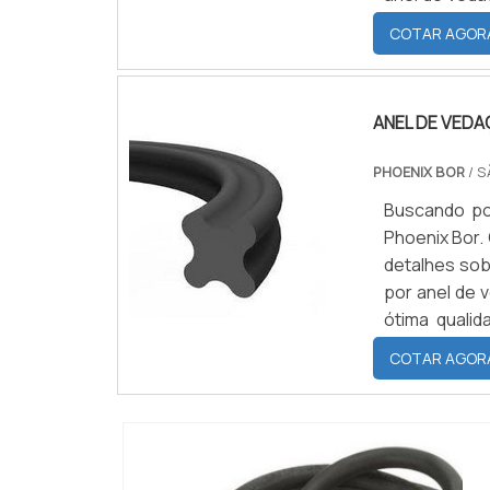
Phoenix Bor.
COTAR AGOR
em borracha, 
ANEL DE VEDA
PHOENIX BOR
/ S
Buscando po
Phoenix Bor.
detalhes sob
por anel de 
ótima quali
requisitos
COTAR AGOR
clientes.MAIS 