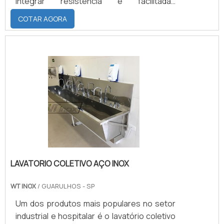
integrar resistência e facilitadas
capacidades de higiene e limpeza em
COTAR AGORA
qualquer uma de suas
aplicações.Justamente por ser formatada
por aço inoxidável, a coifa possui
propriedades que não a permitem sofrer
com o acúmulo de poeira, resíduos e
sujeira em suas paredes internas.A coifa
de aço tem como principal função a
eliminação de gordura e odores .
LAVATORIO COLETIVO AÇO INOX
WT INOX
/ GUARULHOS - SP
Um dos produtos mais populares no setor
industrial e hospitalar é o lavatório coletivo