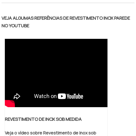
ABC está incorporada a um grupo de três
empresas focadas no revestimento e na
fabricação de cilindros.CONHEÇA A
VEJA ALGUMAS REFERÊNCIAS DE REVESTIMENTO INOX PAREDE
HISTÓRIA DAS DUAS PRINCIPAIS
NO YOUTUBE
EMPRESASA primeira empresa do grupo é a
ABC Equipamentos Gráficos fundada em .
REVESTIMENTO DE INOX SOB MEDIDA
Veja o vídeo sobre Revestimento de inox sob