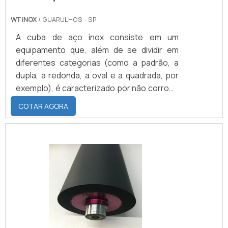
WT INOX
/ GUARULHOS - SP
A cuba de aço inox consiste em um
equipamento que, além de se dividir em
diferentes categorias (como a padrão, a
dupla, a redonda, a oval e a quadrada, por
exemplo), é caracterizado por não corroer,
oxidar ou enferrujar ao longo do tempo. No
COTAR AGORA
campo prático, são três as principais
funções que precisam, por obrigação, ser
cumpridas pela cuba de aço são a limpeza
de louças, sustentação de alimentos
gordurosos e facilidade no manuseio de
alimentos em geral.Diferentes espaços Os
principais espaços em .