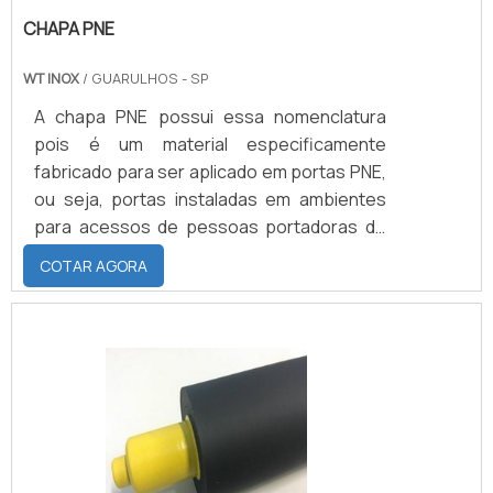
CHAPA PNE
WT INOX
/ GUARULHOS - SP
A chapa PNE possui essa nomenclatura
pois é um material especificamente
fabricado para ser aplicado em portas PNE,
ou seja, portas instaladas em ambientes
para acessos de pessoas portadoras de
necessidades especiais. A chapa para PNE
COTAR AGORA
se apresenta como uma proteção
essencial para as portas, protegendo-as
de danos causados por impactos de:
Cadeiras de rodas; Muletas; Bengalas;
Entre outros.Além de proteção e
durabilidade a chapa proporciona ao
usuário autonomia para abrir e fechar a
porta de forma.