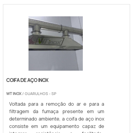
sobre o revestimento, essa pratica pode
ocasionar descolamentos, trincas e
pequenos buracos nas extremidades. A
empresa fornece seis meses de garantia
após emissão de nota fiscal contra
defeitos de fabricação, e não se
responsabiliza pela má utilização do
material.Solicite agora mesmo uma
cotação pelo portal Soluções Industriais....
COIFA DE AÇO INOX
WT INOX
/ GUARULHOS - SP
Voltada para a remoção do ar e para a
filtragem da fumaça presente em um
determinado ambiente, a coifa de aço inox
consiste em um equipamento capaz de