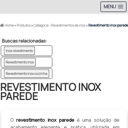
MENU
Home
»
Produtos
»
Categoria - Revestimentos de inox
»
Revestimento inox parede
Buscas relacionadas:
Inox revestimento
Revestimento inox
Revestimento inox cozinha
REVESTIMENTO INOX
PAREDE
O
revestimento inox parede
é uma solução de
acabamento elegante e prática, utilizada em