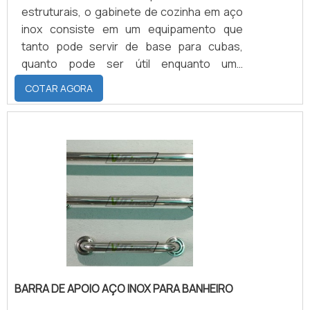
estruturais, o gabinete de cozinha em aço
inox consiste em um equipamento que
tanto pode servir de base para cubas,
quanto pode ser útil enquanto uma
bancada para cozinhas industriais e demais
COTAR AGORA
espaços com essa mesma configuração.
Normalmente composto por portinholas e
prateleiras internas, o gabinete de cozinha
feito de aço inox também se caracteriza
por contar com uma facilitada capacidade
de limpeza e higienização estrutural.Além
de ser altamente rigoroso à.
BARRA DE APOIO AÇO INOX PARA BANHEIRO