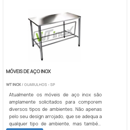
também esse diferencial que permite que a
instalação do equipamento se dê nas áreas
internas ou externas de toda e qualquer
construção civil. A importância do corrimão
em aço inoxPromo.
MÓVEIS DE AÇO INOX
WT INOX
/ GUARULHOS - SP
Atualmente os móveis de aço inox são
amplamente solicitados para comporem
diversos tipos de ambientes. Não apenas
pelo seu design arrojado, que se adequa a
qualquer tipo de ambiente, mas também