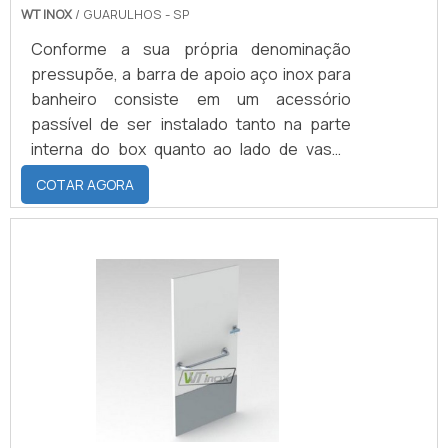
WT INOX
/ GUARULHOS - SP
Conforme a sua própria denominação
pressupõe, a barra de apoio aço inox para
banheiro consiste em um acessório
passível de ser instalado tanto na parte
interna do box quanto ao lado de vasos
sanitários. Resistente às intempéries, a
COTAR AGORA
barra de apoio em inox também é
caracterizada por não corroer e nem oxidar
ao longo do tempo por conta de
justamente suportar, a presença de
umidade e calor intenso. Evitar acidentes
em locais que contam com uma superfície
normalmente escorregadia representa a
primeir.