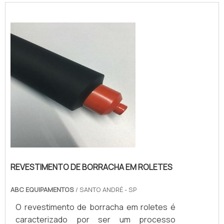
ser aplicado tanto em ambientes internos
quanto externos, pois sua matéria-prima
oferece melhor adequação a uma grande
variedade de fatores, como umidade,
temperaturas elevadas, entre o...
REVESTIMENTO DE BORRACHA EM ROLETES
ABC EQUIPAMENTOS
/ SANTO ANDRÉ - SP
O revestimento de borracha em roletes é
caracterizado por ser um processo