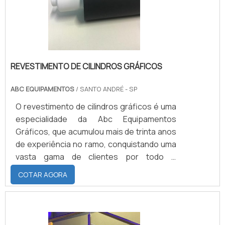
ser produzido com.
REVESTIMENTO DE CILINDROS GRÁFICOS
ABC EQUIPAMENTOS
/ SANTO ANDRÉ - SP
O revestimento de cilindros gráficos é uma
especialidade da Abc Equipamentos
Gráficos, que acumulou mais de trinta anos
de experiência no ramo, conquistando uma
vasta gama de clientes por todo o
Brasil.VEJA COMO TER UM PRODUTO DE
COTAR AGORA
QUALIDADEPrezando pela qualidade e bom
funcionamento dos cilindros
confeccionados, é extremamente
essencial que os clientes nos forneçam