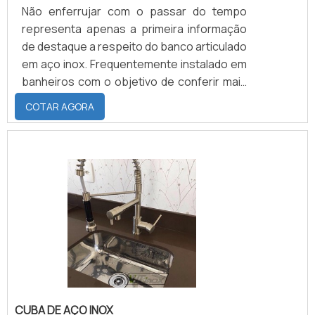
Não enferrujar com o passar do tempo
representa apenas a primeira informação
de destaque a respeito do banco articulado
em aço inox. Frequentemente instalado em
banheiros com o objetivo de conferir mais
segurança na locomoção dos usuários que
COTAR AGORA
muitas vezes portam algum tipo de
deficiência física, o banco articulado nada
mais é do que um objeto que, conforme a
sua própria nomenclatura sugere, levá aço
inoxidável em sua composição original. No
que diz respeito à serventia do banco
articulado, trata.
CUBA DE AÇO INOX