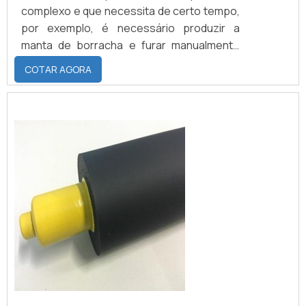
complexo e que necessita de certo tempo,
por exemplo, é necessário produzir a
manta de borracha e furar manualmente
todas as bolhas que podem ter nessa
COTAR AGORA
manta, revestir o cilindro com essa manta,
enfaixar, vulcanizar e por fim retificar o
cilindro, nessa ultima etapa podem
aparecer alguns defeitos como buracos e
marcas, e quando constatados reiniciamos
o processo.VEJA QUAIS SÃO OS TIPOS DE
ELASTÔMEROS PARA REVESTIMENTOCaso
o cliente constate algum defeito que pode
aparecer com a utilização da peça, ou
mesmo na hora de instalação, e o mesmo
for considerado um defeito de fabricação,
enviamos uma nova peça para troca.
Podemos revestir os rolos com cinco tipos
de elastômeros: Borracha natural; EPDM;