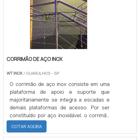
todas as informações necessárias para o
bom entendimento do processo ao qual o
revestimento dos cilindros será submetido
para fazer o.
CORRIMÃO DE AÇO INOX
WT INOX
/ GUARULHOS - SP
O corrimão de aço inox consiste em uma
plataforma de apoio e suporte que
majoritariamente se integra a escadas e
demais plataformas de acesso. Por ser
constituído por aço inoxidável, o corrimão
de aço é caracterizado por resistir às
COTAR AGORA
intempéries da maneira mais qualificada e
positiva possível.Embora não aparente, é