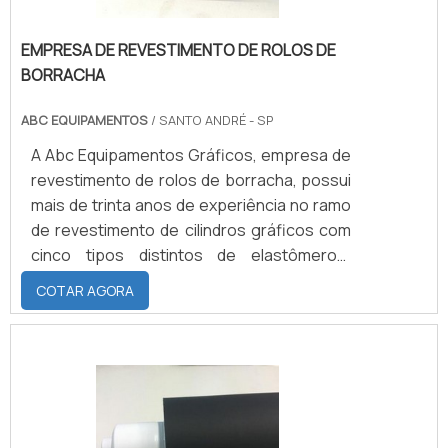
EMPRESA DE REVESTIMENTO DE ROLOS DE
BORRACHA
ABC EQUIPAMENTOS
/ SANTO ANDRÉ - SP
A Abc Equipamentos Gráficos, empresa de
revestimento de rolos de borracha, possui
mais de trinta anos de experiência no ramo
de revestimento de cilindros gráficos com
cinco tipos distintos de elastômeros:
Borracha natural; Neoprene; Nitrílica;
COTAR AGORA
EPDM; Silicone.CARACTERÍSTICAS DE
CADA TIPO DE ELASTÔMEROCada um com
suas características e maiores atribuições
para cada tipo de serviço. Por exemplo: o
silicone é um elastômero mais conhecido
por conta da resistência ao calor, podendo