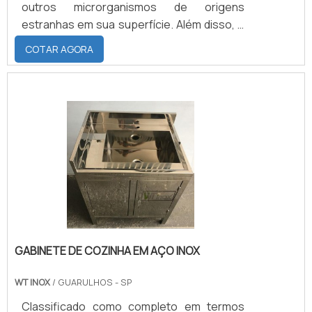
outros microrganismos de origens
estranhas em sua superfície. Além disso, o
banco de pulo conta com características
COTAR AGORA
que evitam o acúmulo de sujeira e poeira
em suas estruturas, diferencial que permite
que sua utilização também se dê em alguns
espaços industriais.Os diferentes tipos de
banco de pulo O banco de pulo consiste em
um objeto que, na prática, pode ser
encontrado.
GABINETE DE COZINHA EM AÇO INOX
WT INOX
/ GUARULHOS - SP
Classificado como completo em termos