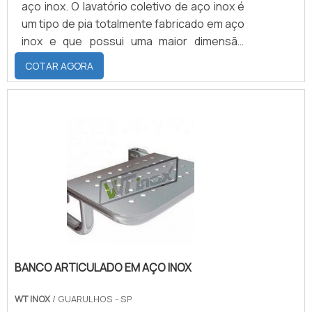
aço inox. O lavatório coletivo de aço inox é
um tipo de pia totalmente fabricado em aço
inox e que possui uma maior dimensão
devido ao seu uso ser voltado para uso
COTAR AGORA
coletivo, portanto demanda um tamanho
maior do que um lavatório individual.Sobre o
produtoEm um âmbito geral, o lavatório de
aço inox é utilizado para uma grande
variedade de procedimentos, mas
principalmente para higienização e possui
alta durabili.
BANCO ARTICULADO EM AÇO INOX
WT INOX
/ GUARULHOS - SP