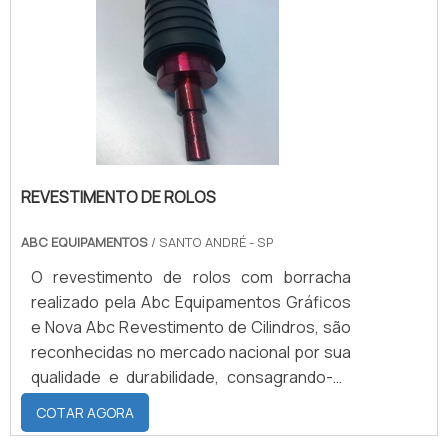
gases e resiliência. Também possui muito
boa resistência dielétrica.BENEFÍCIOS DO
INVESTIMENTOEssa borracha também tem
boa resistê.
REVESTIMENTO DE ROLOS
ABC EQUIPAMENTOS
/ SANTO ANDRÉ - SP
O revestimento de rolos com borracha
realizado pela Abc Equipamentos Gráficos
e Nova Abc Revestimento de Cilindros, são
reconhecidas no mercado nacional por sua
qualidade e durabilidade, consagrando-as
no ranking das melhores empresas de
COTAR AGORA
revestimento de cilindros nacionais. A Nova