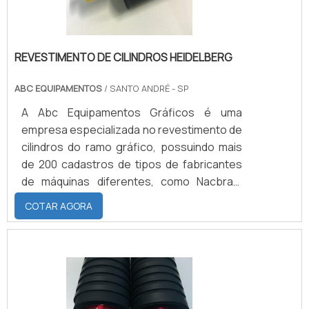
REVESTIMENTO DE CILINDROS HEIDELBERG
ABC EQUIPAMENTOS
/ SANTO ANDRÉ - SP
A Abc Equipamentos Gráficos é uma
empresa especializada no revestimento de
cilindros do ramo gráfico, possuindo mais
de 200 cadastros de tipos de fabricantes
de máquinas diferentes, como Nacbras,
Solna, Adast, Dafferner, e Heidelberg, uma
COTAR AGORA
das mais conhecidas no mercado.SAIBA
MAIS SOBRE ELASTÔMERO NITRILICA O
revestimento de cilindros Heidelberg na
maior parte das vezes é feito com nitrílica,
podendo variar de acordo com a aplicação
do material. As características do