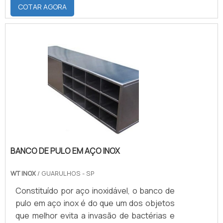
porque os móveis em aço inox
COTAR AGORA
proporcionam várias vantagens em sua
utilização, como: Custo-benefício;
Durabilidade; Resistência; Manutenção;
Limpeza.Onde adquirirPara adquirir móveis
em aço inox com qualidade é essencial
poder contar com uma empresa fabricante.
Esse tipo de empresa é capaz de fabricar
móve.
BANCO DE PULO EM AÇO INOX
WT INOX
/ GUARULHOS - SP
Constituído por aço inoxidável, o banco de
pulo em aço inox é do que um dos objetos
que melhor evita a invasão de bactérias e