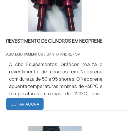
elastômero Nitrilica são: Du.
REVESTIMENTO DE CILINDROS EM NEOPRENE
ABC EQUIPAMENTOS
/ SANTO ANDRÉ - SP
A Abc Equipamentos Gráficos realiza o
revestimento de cilindros em Neoprene
com dureza de 50 a 95 shores. O Neoprene
aguenta temperaturas mínimas de -40°C e
temperaturas máximas de 120°C, esse
elastômero também possui como
COTAR AGORA
característica uma excelente aderência a
metais, uma boa resistência ao
rasgamento, a abrasão, a deformação
perante compressão, permeabilidade aos