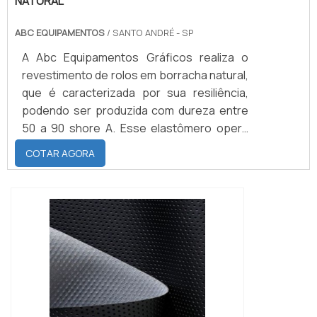
NATURAL
ABC EQUIPAMENTOS
/ SANTO ANDRÉ - SP
A Abc Equipamentos Gráficos realiza o
revestimento de rolos em borracha natural,
que é caracterizada por sua resiliência,
podendo ser produzida com dureza entre
50 a 90 shore A. Esse elastômero opera
entre temperaturas mínimas de -20°C e
COTAR AGORA
90°C, possui excelente aderência a metais,
excelente resistência ao rasgamento,
abrasão e resistência
dielétrica.QUALIDADES DO MATERIAL PARA
O SERVIÇOEm relação a deformação
perante a compressão, sua re...