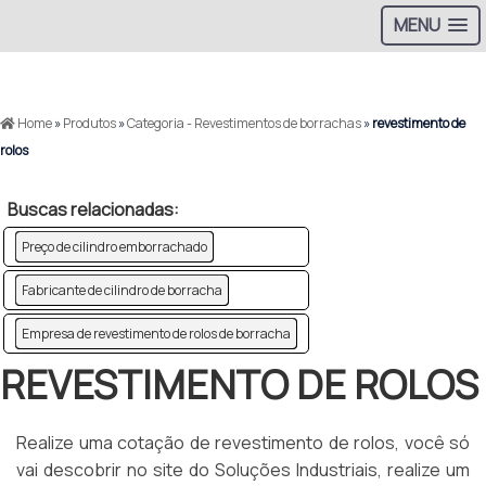
MENU
>
Home
»
Produtos
»
Categoria - Revestimentos de borrachas
»
revestimento de
rolos
Buscas relacionadas:
Preço de cilindro emborrachado
Fabricante de cilindro de borracha
Empresa de revestimento de rolos de borracha
REVESTIMENTO DE ROLOS
Realize uma cotação de revestimento de rolos, você só
vai descobrir no site do Soluções Industriais, realize um