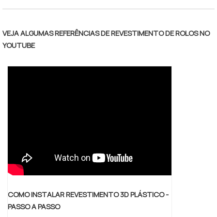
velocidade ao redor dos rolos que remove
milímetros da superfície do rolo para que o
cilindro fique alinhado e atinja as medidas
VEJA ALGUMAS REFERÊNCIAS DE REVESTIMENTO DE ROLOS NO
determinadas para garantir bom
YOUTUBE
funcionamento.ANÁLISE EFICIENTE DO
PRODUTOAntes de realizar o serv.
COMO INSTALAR REVESTIMENTO 3D PLÁSTICO -
PASSO A PASSO