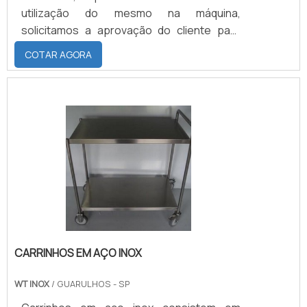
utilização do mesmo na máquina,
solicitamos a aprovação do cliente para
que possamos realizar a recuperação de
COTAR AGORA
cilindros offset, que consiste no
enchimento com solda ou troca da ponta
do eixo para que volte a medida original e
possa trabalhar da maneira correta quando
colocado em maquina novamente.Saiba
mais informações sobre a produção dos
cilindrosO custo da recuperação de
cilindros depende .
CARRINHOS EM AÇO INOX
WT INOX
/ GUARULHOS - SP