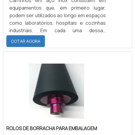
Carrinhos em aço inox consistem em
equipamentos que, em primeiro lugar,
podem ser utilizados ao longo em espaços
como laboratórios, hospitais e cozinhas
industriais. Em cada uma dessas
construções, no entanto, os objetos
COTAR AGORA
podem possuir funcionalidades distintas.
Enquanto o uso nos laboratórios é voltado
para o transporte de medicamentos e
demais equipamentos de ordem
farmacêutica, o mesmo não
necessariamente se dá nos hospitais, que
por suas vezes normalmente utilizam os
carrinhos para transporta.
ROLOS DE BORRACHA PARA EMBALAGEM