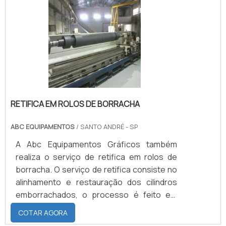
fabricante é o responsável por dispor no
mercado tanques que possam atender as
expectativas do cliente de forma qualitativa
e eficie.
RETIFICA EM ROLOS DE BORRACHA
ABC EQUIPAMENTOS
/ SANTO ANDRÉ - SP
A Abc Equipamentos Gráficos também
realiza o serviço de retifica em rolos de
borracha. O serviço de retifica consiste no
alinhamento e restauração dos cilindros
emborrachados, o processo é feito em
torno mecânico através de uma ferramenta
COTAR AGORA
chamada rebolo, que gira em grande