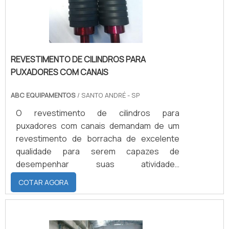
QUALIDADE EM REVESTIMENTO DE
CILINDROS PARA EMBALAGENSA empresa
fornece seis meses de garantia após
emissão de nota fiscal contra defeitos de
fabricação, e não se responsabiliza pela
REVESTIMENTO DE CILINDROS PARA
má utilização do material. Solicite agora
PUXADORES COM CANAIS
mesmo uma cotação pelo portal Soluções
Industriais.
ABC EQUIPAMENTOS
/ SANTO ANDRÉ - SP
O revestimento de cilindros para
puxadores com canais demandam de um
revestimento de borracha de excelente
qualidade para serem capazes de
desempenhar suas atividades
proporcionando a eficiência necessária ao
COTAR AGORA
processo. A Nova Abc Revestimento de
Cilindros possui a infraestrutura e
tecnologia necessária para realizar o
revestimento de cilindros, que atenda a