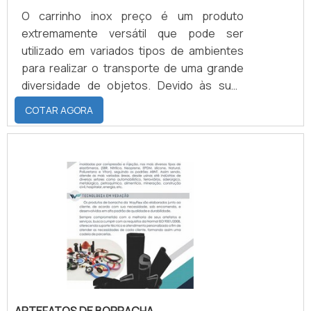
O carrinho inox preço é um produto
extremamente versátil que pode ser
utilizado em variados tipos de ambientes
para realizar o transporte de uma grande
diversidade de objetos. Devido às suas
rodinhas que proporcionam praticidade ao
COTAR AGORA
carrinho de inox, o transporte de qualquer
tipo de material é realizado de forma ágil e
eficiente. Desta forma, o carrinho de inox
se apresenta como um meio de auxílio não
apenas no transporte de objetos, mas
consequentemente na organização do
ambiente em si.Detalhes .