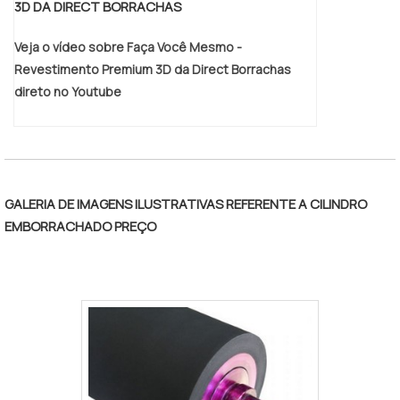
3D DA DIRECT BORRACHAS
emborrachamento de cilindros. Solicite
agora mesmo uma cotação pelo portal
Veja o vídeo sobre Faça Você Mesmo -
Soluções Industriais.
Revestimento Premium 3D da Direct Borrachas
direto no Youtube
GALERIA DE IMAGENS ILUSTRATIVAS REFERENTE A CILINDRO
EMBORRACHADO PREÇO