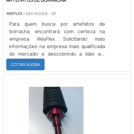
ARTEFATOS DE BORRACHA
WAYFLEX
/ SÃO ROQUE - SP
Para quem busca por artefatos de
borracha, encontrará com certeza na
empresa WayFlex. Solicitando mais
informações na empresa mais qualificada
do mercado e descobrindo a líder em
qualidade.É importante lembrar que o
COTAR AGORA
produto deve sempre ser adquirido com
empresas especializadas no segmento.
Esse tipo de cuidado ajuda a garantir a
qualidade e durabilidade dos materiais, além
de evitar prejuízos com substituições
frequentes de produtos que não cumprem
com suas funções adequadamente. Assim,
é possível poupar gastos
desnecessários.MAIS INFORMAÇÕES