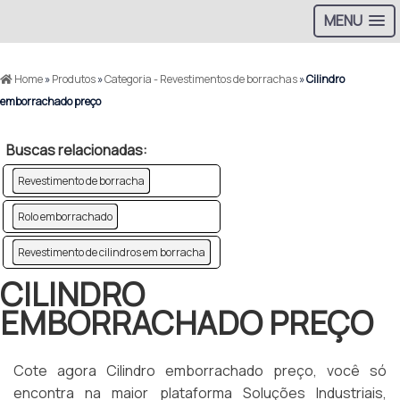
MENU
Home
»
Produtos
»
Categoria - Revestimentos de borrachas
»
Cilindro
emborrachado preço
Buscas relacionadas:
Revestimento de borracha
Rolo emborrachado
Revestimento de cilindros em borracha
CILINDRO
EMBORRACHADO PREÇO
Cote agora Cilindro emborrachado preço, você só
encontra na maior plataforma Soluções Industriais,