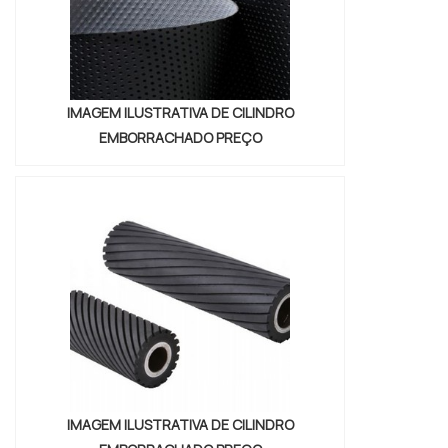
responsabiliza pela garantia de eventuais
defeitos de fabricação que possam existir
até 06 meses após a emissão da nota
fiscal dos produtos, desde que os defeitos
sejam avaliados e realmente constatados
IMAGEM ILUSTRATIVA DE CILINDRO
como defeitos de fabricação e não
EMBORRACHADO PREÇO
defeitos decorrentes da má utilização dos
cilindros. Solicite agora mesmo uma
cotação pelo portal Soluções Industriais....
IMAGEM ILUSTRATIVA DE CILINDRO