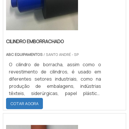
CILINDRO EMBORRACHADO
ABC EQUIPAMENTOS
/ SANTO ANDRÉ - SP
O cilindro de borracha, assim como o
revestimento de cilindros, é usado em
diferentes setores industriais, como na
produção de embalagens, indústrias
têxteis, siderúrgicas, papel plástico,
móveis, couro, em gráficas, e celulose,
COTAR AGORA
entre outras.Saiba mais informações sobre
o cilindro e os tipos de elastêmeroSua
ampla utilização se dá, sobretudo, pelas