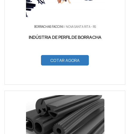
extremas
Feltro/espuma: custo baixo, eficaz contra poeira e
BORRACHAS FACCINI
/ NOVA SANTA RITA - RS
ruído
INDÚSTRIA DE PERFIL DE BORRACHA
Escolha borracha nitrilica quando houver
exposição a óleo, chuva ou variações térmicas
para garantir vedacao duradoura.
COTAR AGORA
Combine material e tipo de perfil conforme folga,
exposição e objetivo (acústico, térmico ou
vedacao contra insetos) para resultados
imediatos e duráveis.
COMO ESCOLHER O PRODUTO
IDEAL E ENCAIXE CORRETO
Escolher o produto certo garante vedação porta