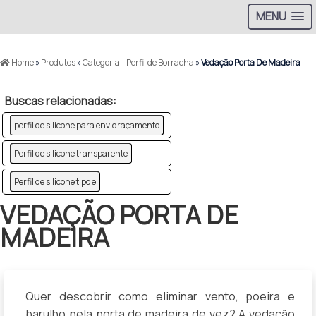
MENU
Home
»
Produtos
»
Categoria - Perfil de Borracha
»
Vedação Porta De Madeira
Buscas relacionadas:
perfil de silicone para envidraçamento
Perfil de silicone transparente
Perfil de silicone tipo e
VEDAÇÃO PORTA DE
MADEIRA
Quer descobrir como eliminar vento, poeira e
barulho pela porta de madeira de vez? A vedação