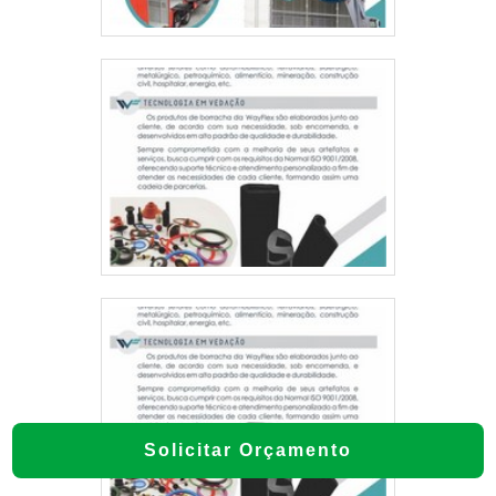
Existem perfis e fitas com acabamento discreto e
em cores variadas que se integram ao batente. O
importante é medir e escolher a espessura
adequada para evitar atrito excessivo ao fechar.
No caso de portas muito ajustadas, pode ser
necessário lixar pequenas áreas do batente ou
ajustar a folga da porta antes de instalar a
borracha. Assim, garantimos vedação eficiente
sem forçar a abertura e fechamento.
POSSO FAZER A VEDAÇÃO DE PORTA DE
MADEIRA SOZINHO OU PRECISO DE UM
PROFISSIONAL?
Para vedações simples com fitas adesivas,
borrachas autoadesivas ou vedantes inferiores, a
Solicitar Orçamento
instalação DIY é perfeitamente viável com
ferramentas básicas. Tutoriais e vídeos mostram