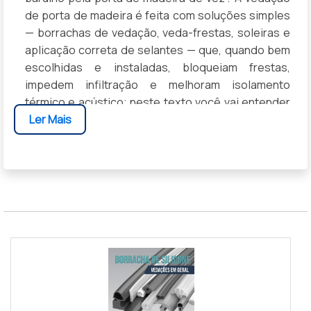
de porta de madeira é feita com soluções simples
— borrachas de vedação, veda-frestas, soleiras e
aplicação correta de selantes — que, quando bem
escolhidas e instaladas, bloqueiam frestas,
impedem infiltração e melhoram isolamento
térmico e acústico; neste texto você vai entender
Ler Mais
quais materiais usar, como medir e instalar cada
peça e receber dicas práticas para economizar
energia e aumentar o conforto da sua casa.
MATERIAIS E TIPOS DE VEDAÇÃO
PARA PORTA DE MADEIRA
Escolha de materiais determina desempenho da
vedação porta de madeira: cada opção equilibra
isolamento térmico, acústico e resistência à
umidade na madeira, com impacto direto na
durabilidade e conforto do ambiente.