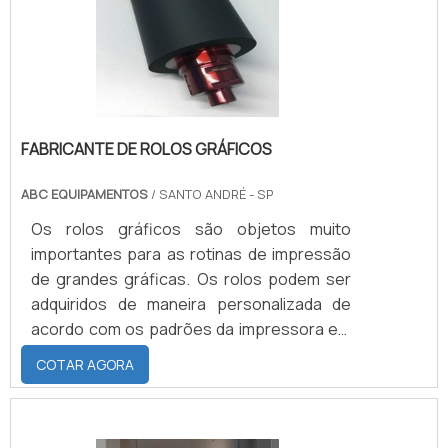
gestão das emissões liquida e .
FABRICANTE DE ROLOS GRÁFICOS
ABC EQUIPAMENTOS
/ SANTO ANDRÉ - SP
Os rolos gráficos são objetos muito
importantes para as rotinas de impressão
de grandes gráficas. Os rolos podem ser
adquiridos de maneira personalizada de
acordo com os padrões da impressora em
que será inserido. Por esse motivo é
COTAR AGORA
recomendado procurar um fabricante de
rolos gráficos que seja referência no
mercado, pois com uma empresa assim os