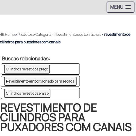
MENU
>
Home
»
Produtos
»
Categoria - Revestimentos de borrachas
»
revestimento de
cilindros para puxadores com canais
Buscas relacionadas:
Cilindros revestidos preço
Revestimento emborrachado para escada
Cilindros revestidos em sp
REVESTIMENTO DE
CILINDROS PARA
PUXADORES COM CANAIS