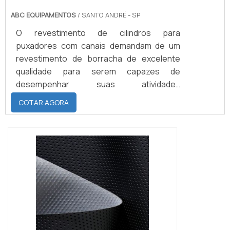
ABC EQUIPAMENTOS
/ SANTO ANDRÉ - SP
O revestimento de cilindros para
puxadores com canais demandam de um
revestimento de borracha de excelente
qualidade para serem capazes de
desempenhar suas atividades
proporcionando a eficiência necessária ao
COTAR AGORA
processo. A Nova Abc Revestimento de
Cilindros possui a infraestrutura e
tecnologia necessária para realizar o
revestimento de cilindros, que atenda a
necessidade e a expectativa dos
clientes.QUALIDADE DE UMA DAS
MELHORES DO MERCADOA eficácia do
material em maquina dependerá
diretamente da qualidade de seu
revestimento por esse motivo as