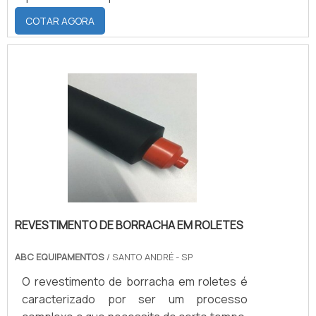
necessidades.A DURABILIDADE E A
COTAR AGORA
QUALIDADE DO PRODUTOO revestimento
de cilindros pode ser feito com diferentes
durezas, tamanhos e tipos de borracha,
dependendo da aplicação. É importante
que para manter a qualidade da
embalagem, a manutenção e troca dos
cilindros seja feita assim que se notarem
sinais de desgaste, a fim de evitar.
REVESTIMENTO DE BORRACHA EM ROLETES
ABC EQUIPAMENTOS
/ SANTO ANDRÉ - SP
O revestimento de borracha em roletes é
caracterizado por ser um processo