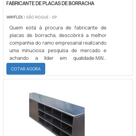
FABRICANTE DE PLACAS DE BORRACHA
WAYFLEX
/ SÃO ROQUE - SP
Quem está à procura de fabricante de
placas de borracha, descobrirá a melhor
companhia do ramo empresarial realizando
uma minuciosa pesquisa de mercado e
achando a líder em qualidade.MAIS
DETALHES SOBRE O FABRICANTE DE
COTAR AGORA
PLACAS DE BORRACHAQuem quer
encontrar fabricante de placas de
borracha em uma empresa ágil, encontra
na WayFlex. Na companhia, é possível
encontrar perfis de borracha e lençóis de
borracha, visando sempre a qualidade final
para a fidelização do cliente.Ainda com uma
visão analítica sobre o fabricante de placas
de borracha, na essência da empresa, a