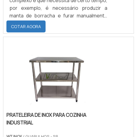
complexo e que necessita de certo tempo,
por exemplo, é necessário produzir a
manta de borracha e furar manualmente
todas as bolhas que podem ter nessa
COTAR AGORA
manta, revestir o cilindro com essa manta,
enfaixar, vulcanizar e por fim retificar o
cilindro, nessa ultima etapa podem
aparecer alguns defeitos como buracos e
marcas, e quando constatados reiniciamos
o processo.VEJA QUAIS SÃO OS TIPOS DE
ELASTÔMEROS PARA REVESTIMENTOCaso
.
PRATELEIRA DE INOX PARA COZINHA
INDUSTRIAL
WT INOX
/ GUARULHOS - SP