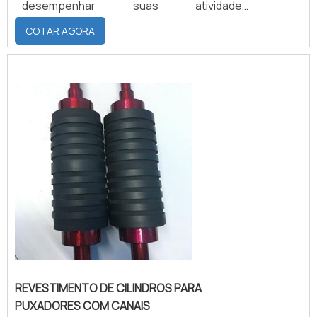
desempenhar suas atividades
proporcionando a eficiência necessária ao
COTAR AGORA
processo. A Nova Abc Revestimento de
Cilindros possui a infraestrutura e
tecnologia necessária para realizar o
revestimento de cilindros, que atenda a
necessidade e a expectativa dos
clientes.QUALIDADE DE UMA DAS
MELHORES DO MERCAD...
REVESTIMENTO DE CILINDROS PARA
PUXADORES COM CANAIS