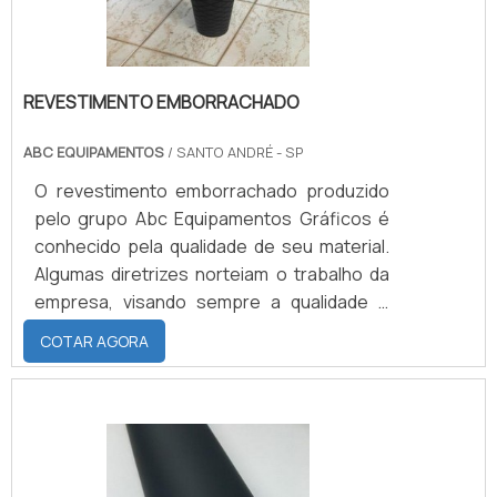
REVESTIMENTO EMBORRACHADO
ABC EQUIPAMENTOS
/ SANTO ANDRÉ - SP
O revestimento emborrachado produzido
pelo grupo Abc Equipamentos Gráficos é
conhecido pela qualidade de seu material.
Algumas diretrizes norteiam o trabalho da
empresa, visando sempre a qualidade e
sustentabilidade de seus serviços.O
COTAR AGORA
MELHOR SERVIÇO EM REVESTIMENTO A
Abc Equipamentos Gráficos controla e
monitora os processos para proporcionar
aos clientes o melhor serviço, preservando
o meio ambiente para as futuras gerações
por meio de praticas sustentáveis como a