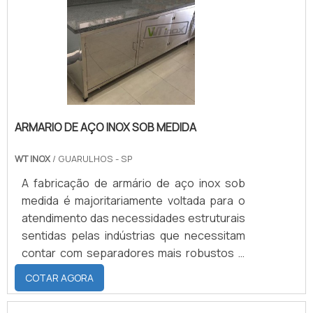
HISTÓRIA DAS DUAS PRINCIPAIS
produtos!.
EMPRESASA primeira empresa do grupo é a
ABC Equipamentos Gráficos fundada em .
ARMARIO DE AÇO INOX SOB MEDIDA
WT INOX
/ GUARULHOS - SP
A fabricação de armário de aço inox sob
medida é majoritariamente voltada para o
atendimento das necessidades estruturais
sentidas pelas indústrias que necessitam
contar com separadores mais robustos e
absolutamente resistentes em seus
COTAR AGORA
espaços físicos. Um dos locais que melhor
demanda por esse tipo de instalação é