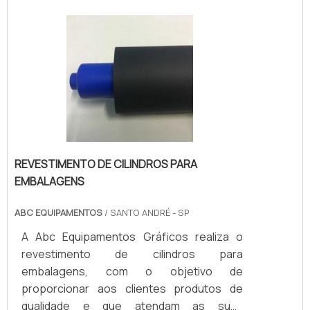
apresente problemas
posteriormente.Além desse produto, há
também vários outros tipos de borrachas
para outras aplicações, como: A neoprene;
A natural; A nitrílica.SAIBA MAIS SOBRE O
REVESTIMENTO DE CILINDROS PARA
PUXADORES COM CANAIS DE
QUALIDADELembrando que a empresa se
responsabiliza por defeitos de fabricação
REVESTIMENTO DE CILINDROS PARA
que podem aparecer durante os seis
EMBALAGENS
primeiros meses de utilização, e não pela
má conservação ou utilização do
ABC EQUIPAMENTOS
/ SANTO ANDRÉ - SP
material. Solicite agora mesmo uma
A Abc Equipamentos Gráficos realiza o
cotação pelo portal Soluções Industriais....
revestimento de cilindros para
embalagens, com o objetivo de
proporcionar aos clientes produtos de
qualidade e que atendam as suas