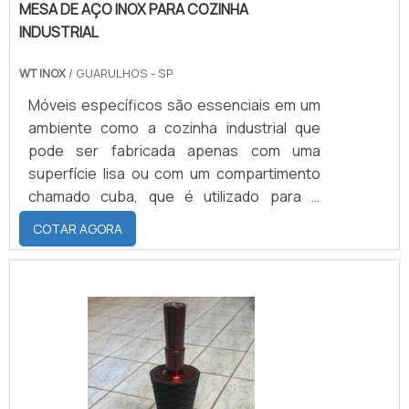
MESA DE AÇO INOX PARA COZINHA
INDUSTRIAL
WT INOX
/ GUARULHOS - SP
Móveis específicos são essenciais em um
ambiente como a cozinha industrial que
pode ser fabricada apenas com uma
superfície lisa ou com um compartimento
chamado cuba, que é utilizado para o
armazenamento e manuseio de louças.
COTAR AGORA
Devido ao seu tipo de demanda, é essencial
a utilização de móveis resistentes, por
isso, a mesa de aço inox para cozinha
industrial compõe esse tipo de ambiente
atendendo suas expectativas. Isso porque
a mesa de aço inox se apresenta como um
móvel de excelente resistência e.