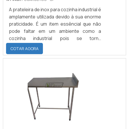
A prateleira de inox para cozinha industrial é
amplamente utilizada devido à sua enorme
praticidade. É um item essêncial que não
pode faltar em um ambiente como a
cozinha industrial pois se torna
fundamental para realizar a organização do
COTAR AGORA
local. Além de dispor de espaço para
armazenamento de itens para fins
alimentícios, a prateleira tem a função
essencial de otimizar o espaço no local
para sistematizar o manuseio dos
alimentos.Benefícios do produtoOutra
ação importantíssima que a prateleira em .