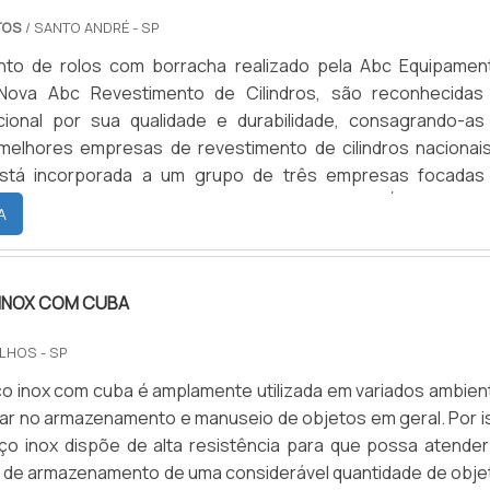
TOS
/ SANTO ANDRÉ - SP
nto de rolos com borracha realizado pela Abc Equipamen
Nova Abc Revestimento de Cilindros, são reconhecidas
ional por sua qualidade e durabilidade, consagrando-as
melhores empresas de revestimento de cilindros nacionais
stá incorporada a um grupo de três empresas focadas
o e na fabricação de cilindros.CONHEÇA A HISTÓRIA DAS D
A
EMPRESASA primeira empresa do grupo é a ABC Equipamen
dada em .
 INOX COM CUBA
LHOS - SP
o inox com cuba é amplamente utilizada em variados ambien
iliar no armazenamento e manuseio de objetos em geral. Por 
o inox dispõe de alta resistência para que possa atender
 de armazenamento de uma considerável quantidade de obje