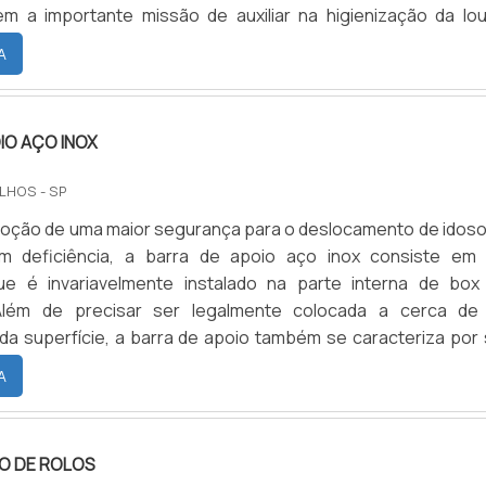
em a importante missão de auxiliar na higienização da lou
 de alimentos, espaço para manuseio de alimentos, entre out
A
 mais sobre algumas vantagens que a pia de a.
IO AÇO INOX
LHOS - SP
moção de uma maior segurança para o deslocamento de idoso
 deficiência, a barra de apoio aço inox consiste em
ue é invariavelmente instalado na parte interna de box
Além de precisar ser legalmente colocada a cerca de
da superfície, a barra de apoio também se caracteriza por 
resistente à umidade, ao calor e às demais intempéries 
A
qualquer tipo de restrição, marcar presença ao longo
mer.
O DE ROLOS