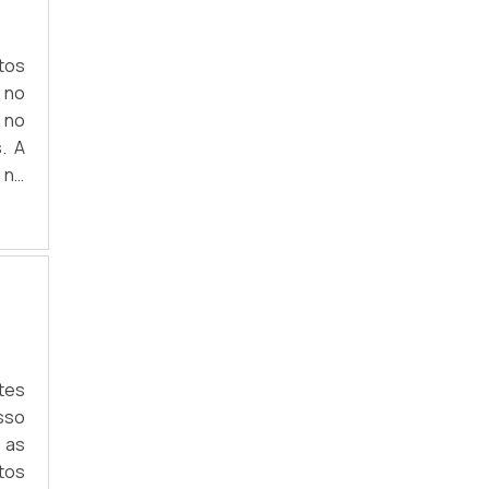
tos
 no
 no
. A
 no
UAS
tos
tes
isso
 as
tos