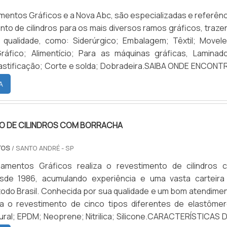
 revestimento é caracterizado pela qualidade e acabamento 
mentos Gráficos e a Nova Abc, são especializadas e referênc
tidos, mas também pela fragilidade do material por conta
nto de cilindros para os mais diversos ramos gráficos, traz
borracha.ENCONTRE A MELHOR EQUIPE EM REVESTIMENTO
qualidade, como: Siderúrgico; Embalagem; Têxtil; Movelei
HEIDELBERGPor esse motivo, a Abc Equipamentos Gráfi
quinas gráficas, Laminadora;
a em seu site uma serie de informações e cuidados necessár
lastificação; Corte e solda; Dobradeira.SAIBA ONDE ENCONT
a durabilidade e qualidade do material, como: evitar pres
A E QUALIDADE NO MERCADOPossuindo mais de 30 anos
 irregular sobre o revestimento, essa pratica pode ocasio
A
os, trincas e pequenos buracos nas extremidades. A empr
 meses de garantia após emissão de nota fiscal contra defei
, e não se responsabiliza pela má utilização do material.Soli
O DE CILINDROS COM BORRACHA
uma cotação pelo portal Soluções Industriais....
TOS
/ SANTO ANDRÉ - SP
amentos Gráficos realiza o revestimento de cilindros 
sde 1986, acumulando experiência e uma vasta carteira
 todo Brasil. Conhecida por sua qualidade e um bom atendime
za o revestimento de cinco tipos diferentes de elastômer
M; Neoprene; Nitrilica; Silicone.CARACTERÍSTICAS DOS