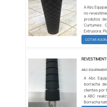
dielétrica.O
A Abc Equipa
eixos reves
no revestime
maciez da 
produtos de 
CILINDROS 
Curtumes; Gráfico; Alimentício; Para as má
disponibiliz
Extrusora; P
para manter 
EXPERIÊNCI
excessiva ou
COTAR AGOR
experiênc...
descolament
fornece seis
de fabricação
REVESTIMENT
agora mesmo 
ABC EQUIPAMEN
A Abc Equip
borracha de
clientes por
a ABC reali
Borracha natural; EPD