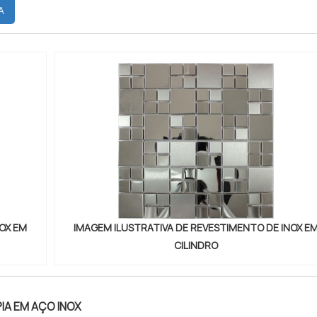
ARA CADA SERVIÇOCada um com propriedades distinta
A
a dete...
OX EM
IMAGEM ILUSTRATIVA DE REVESTIMENTO DE INOX E
CILINDRO
IA EM AÇO INOX