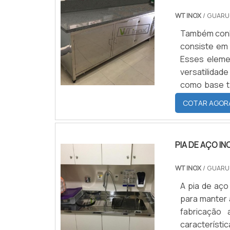
WT INOX
/ GUARU
Também conhe
consiste em 
Esses eleme
versatilidade
como base t
configuraçã
COTAR AGOR
gabinete em a
PIA DE AÇO I
WT INOX
/ GUARU
A pia de aço
para manter 
fabricação 
característi