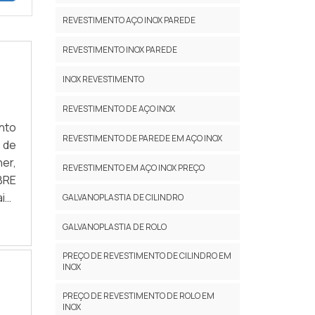
REVESTIMENTO AÇO INOX PAREDE
REVESTIMENTO INOX PAREDE
INOX REVESTIMENTO
REVESTIMENTO DE AÇO INOX
nto
REVESTIMENTO DE PAREDE EM AÇO INOX
 de
er,
REVESTIMENTO EM AÇO INOX PREÇO
BRE
ior
GALVANOPLASTIA DE CILINDRO
m a
GALVANOPLASTIA DE ROLO
reza
mas
PREÇO DE REVESTIMENTO DE CILINDRO EM
a a
INOX
nte
PREÇO DE REVESTIMENTO DE ROLO EM
cia
INOX