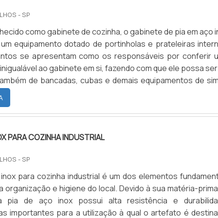
LHOS - SP
cido como gabinete de cozinha, o gabinete de pia em aço i
um equipamento dotado de portinholas e prateleiras intern
ntos se apresentam como os responsáveis por conferir 
 inigualável ao gabinete em si, fazendo com que ele possa ser 
ambém de bancadas, cubas e demais equipamentos de simi
o.Detalhes do produtoNo que tange às funções inerentes
A
ço inox, as principais delas passam pelo suporte e pela.
NOX PARA COZINHA INDUSTRIAL
LHOS - SP
 inox para cozinha industrial é um dos elementos fundament
a organização e higiene do local. Devido à sua matéria-prim
a pia de aço inox possui alta resistência e durabilida
cas importantes para a utilização à qual o artefato é destin