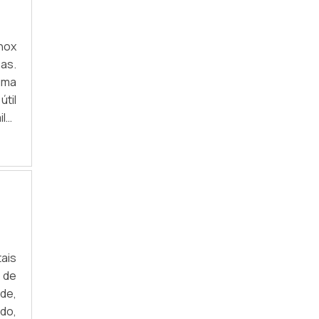
REVESTIMENTO DE CILINDROS
REVESTIMENTO INOX PARA COZINHA
nox
as.
REVESTIMENTOS INDUSTRIAIS
uma
REVESTIMENTO DE INOX
útil
lar
REVESTIMENTO INOX COZINHA
 ao
REVESTIMENTO AÇO INOX
CHAPA DE AÇO INOX PARA REVESTIMENTO
REVESTIMENTO DE INOX PARA COZINHA
REVESTIMENTO EM AÇO INOX
ais
a de
REVESTIMENTO PAREDE COZINHA INOX
de,
ado,