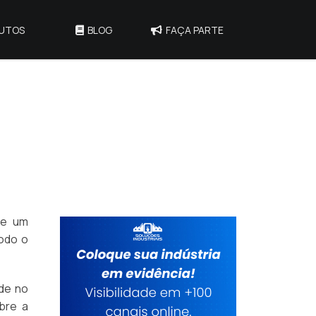
UTOS
BLOG
FAÇA PARTE
ze um
odo o
ade no
bre a