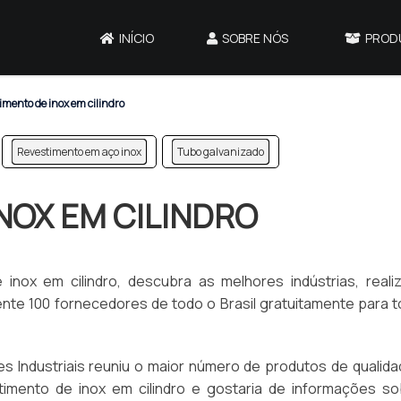
INÍCIO
SOBRE NÓS
PROD
mento de inox em cilindro
Revestimento em aço inox
Tubo galvanizado
NOX EM CILINDRO
inox em cilindro, descubra as melhores indústrias, reali
 100 fornecedores de todo o Brasil gratuitamente para t
s Industriais reuniu o maior número de produtos de qualid
stimento de inox em cilindro e gostaria de informações so