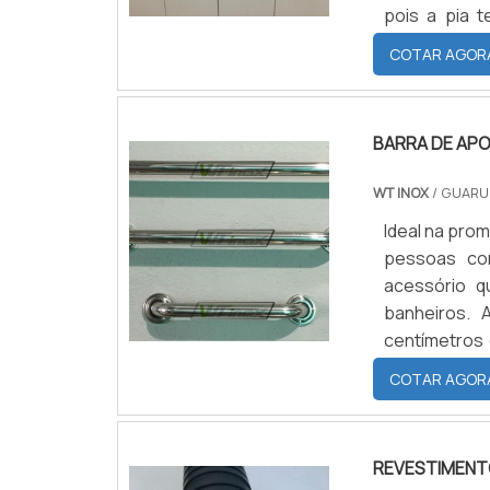
pois a pia t
higienização
COTAR AGOR
coisas.Saiba
BARRA DE APO
WT INOX
/ GUARU
Ideal na pro
pessoas com
acessório q
banheiros. 
centímetros 
um produto 
COTAR AGOR
podem, sem 
banheiros co
REVESTIMENT