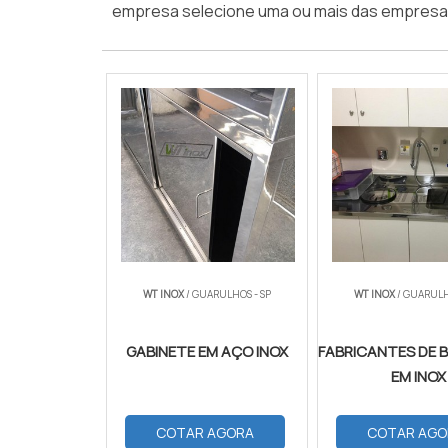
empresa selecione uma ou mais das empresas
WT INOX
/ GUARULHOS - SP
WT INOX
/ GUARULH
GABINETE EM AÇO INOX
FABRICANTES DE
EM INOX
COTAR AGORA
COTAR AGO