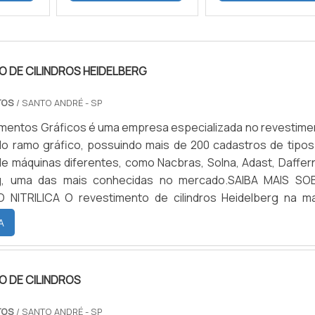
 DE CILINDROS HEIDELBERG
TOS
/ SANTO ANDRÉ - SP
mentos Gráficos é uma empresa especializada no revestime
 do ramo gráfico, possuindo mais de 200 cadastros de tipos
de máquinas diferentes, como Nacbras, Solna, Adast, Daffern
g, uma das mais conhecidas no mercado.SAIBA MAIS SO
NITRILICA O revestimento de cilindros Heidelberg na ma
ezes é feito com nitrílica, podendo variar de acordo co
A
material. As características do elastômero Nitrilica são: Du
5 shores; Opera sobre a temperatura mínima de -30°C e máxi
ossui excelente resistência a abrasão; Boa resistênci
 DE CILINDROS
 metais; Resistência ao rasgamento; Deformação pera
 Resiliência e permeabilidade dos gases; Pouca resistên
TOS
/ SANTO ANDRÉ - SP