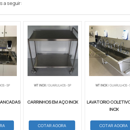
 a seguir:
OS - SP
WT INOX
/ GUARULHOS - SP
WT INOX
/ GUARULHOS - 
 BANCADAS
CARRINHOS EM AÇO INOX
LAVATORIO COLETIV
INOX
RA
COTAR AGORA
COTAR AGORA