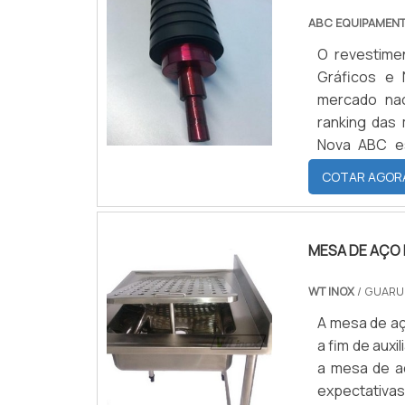
ABC EQUIPAMEN
O revestime
Gráficos e 
mercado nac
ranking das 
Nova ABC e
revestiment
COTAR AGOR
PRINCIPAIS 
Gráficos fun
MESA DE AÇO
WT INOX
/ GUARU
A mesa de aç
a fim de aux
a mesa de aç
expectativas