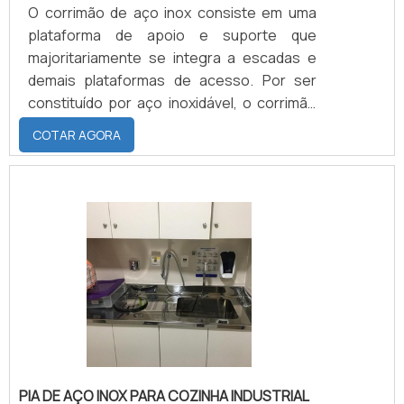
O corrimão de aço inox consiste em uma
plataforma de apoio e suporte que
majoritariamente se integra a escadas e
demais plataformas de acesso. Por ser
constituído por aço inoxidável, o corrimão
de aço é caracterizado por resistir às
COTAR AGORA
intempéries da maneira mais qualificada e
positiva possível.Embora não aparente, é
também esse diferencial que permite que a
instalação do equipamento se dê nas áreas
internas ou externas de toda e qualquer
construção civil. A importância do corrimão
em aço inoxPromo.
PIA DE AÇO INOX PARA COZINHA INDUSTRIAL