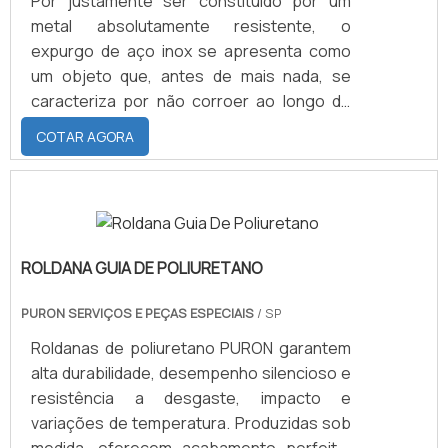
Por justamente ser constituído por um
metal absolutamente resistente, o
expurgo de aço inox se apresenta como
um objeto que, antes de mais nada, se
caracteriza por não corroer ao longo do
tempo. Ainda em primeiro plano, é preciso
COTAR AGORA
destacar que se trata de um componente
majoritariamente destinado a aplicações
em hospitais, que são os ambientes em
que materiais de internações e cirurgias
precisam ser submetidos a procedimentos
ROLDANA GUIA DE POLIURETANO
de lavagem e secagem. Paralelo ao
combate a corrosão, o expurgo de aço t.
PURON SERVIÇOS E PEÇAS ESPECIAIS
/ SP
Roldanas de poliuretano PURON garantem
alta durabilidade, desempenho silencioso e
resistência a desgaste, impacto e
variações de temperatura. Produzidas sob