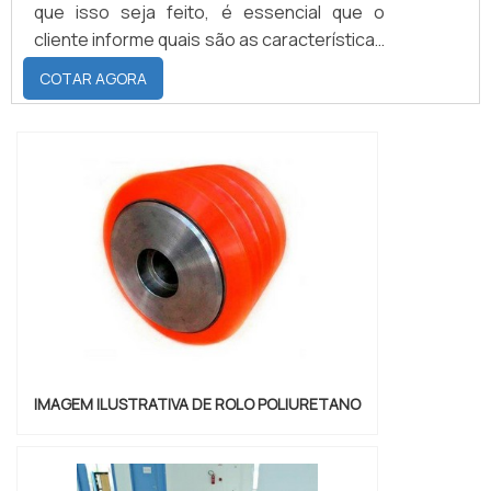
que isso seja feito, é essencial que o
cliente informe quais são as características
desejadas, como: comprimento, dureza e
COTAR AGORA
diâmetro, e que informe a quais processos
e materiais os cilindros emborrachados
serão submetidos, para que o tipo correto
de elastômero seja empregado na
peça.PREVENÇÃO PARA MANTER A
QUALIDADE E DURABILID...
IMAGEM ILUSTRATIVA DE ROLO POLIURETANO