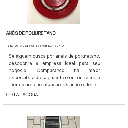
(como as.
ANÉIS DE POLIURETANO
TOP-PUR - PECAS
/ CAIEIRAS - SP
Se alguém busca por anéis de poliuretano,
descobrirá a empresa ideal para seu
negócio. Comparando na maior
especialista do segmento e encontrando a
líder da área de atuação. Quando o desejo
é por anéis de poliuretano, com a TOP-PUR
COTAR AGORA
o cliente poderá contar excelente custo-
benefício com pagamento acessível.
DETALHES SOBRE ANÉIS DE POLIURETANO
A TOP-PUR foca seus recursos em
produzir uma estrutura com escritório de