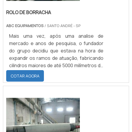
ROLO DE BORRACHA
ABC EQUIPAMENTOS
/ SANTO ANDRÉ - SP
Mais uma vez, após uma analise de
mercado e anos de pesquisa, o fundador
do grupo decidiu que estava na hora de
expandir os ramos de atuação, fabricando
cilindros maiores de até 5000 milímetros de
comprimento por 1000 milímetros de
COTAR AGORA
diâmetro, e em 05 de março de 2009 a Nova
Abc Revestimento de cilindros começou a
operar, com maquinário de ultima linha e
espaço para atender essa nova demanda.
O rolo de borracha pode ser produzido com
borracha natural, nitrílica, EPDM, neoprene
ou silicone, dependendo da aplicação do
material.APLICAÇÃO DO ROLO