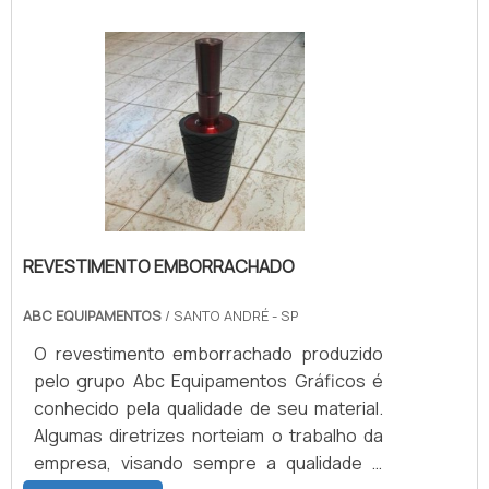
É também por ser destinada às cozinhas de
maior ou menor porte que, no campo
prático, as funções que precisam ser
cumpridas pela cuba de aço para cozinha
se dividem entre facilidade no manuseio de
alimentos .
REVESTIMENTO EMBORRACHADO
ABC EQUIPAMENTOS
/ SANTO ANDRÉ - SP
O revestimento emborrachado produzido
pelo grupo Abc Equipamentos Gráficos é
conhecido pela qualidade de seu material.
Algumas diretrizes norteiam o trabalho da
empresa, visando sempre a qualidade e