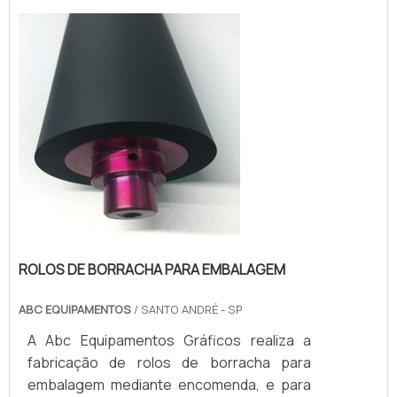
qualificados do mercado. Solicite agora
operar, com maquinário de ultima linha e
mesmo uma cotação pelo portal Soluções
espaço para atender essa nova demanda.
Industriais....
O rolo de borracha pode ser produzido com
borr...
ROLOS DE BORRACHA PARA EMBALAGEM
ABC EQUIPAMENTOS
/ SANTO ANDRÉ - SP
A Abc Equipamentos Gráficos realiza a
fabricação de rolos de borracha para
embalagem mediante encomenda, e para