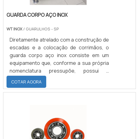
GUARDA CORPO AÇO INOX
WT INOX
/ GUARULHOS - SP
Diretamente atrelado com a construção de
escadas e a colocação de corrimãos, o
guarda corpo aço inox consiste em um
equipamento que, conforme a sua própria
nomenclatura pressupõe, possui a
finalidade de promover uma maior
COTAR AGORA
segurança para o deslocamento das
pessoas que transitam por rampas,
escadas e quaisquer outras plataformas de
acesso. Informações do produtoEm
primeiro lugar, vale destacar que, ao
justamente ser composto por aço
inoxidável, esse tipo de guarda corpo se