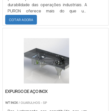
durabilidade das operações industriais. A
PURON oferece mais do que um
componente - proporciona uma solução
COTAR AGORA
confiável e inovadora. Ao investir em rodas
de poliuretano, você está colocando suas
máquinas em um caminho sólido rumo à
mobilidade eficiente e sustentável.
EXPURGO DE AÇO INOX
WT INOX
/ GUARULHOS - SP