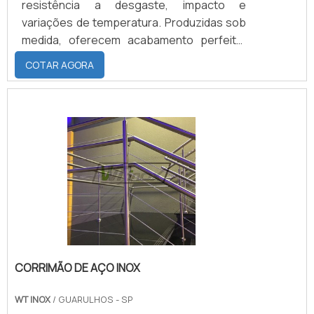
resistência a desgaste, impacto e
variações de temperatura. Produzidas sob
medida, oferecem acabamento perfeito,
excelente aderência e podem ser
COTAR AGORA
personalizadas em cor e aplicação,
proporcionando operação confiável em
máquinas industriais, sistemas de
transporte e equipamentos de
movimentação de carga.
CORRIMÃO DE AÇO INOX
WT INOX
/ GUARULHOS - SP