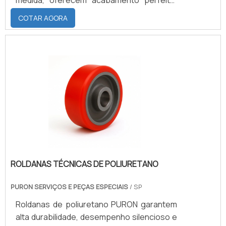
medida, oferecem acabamento perfeito,
excelente aderência e podem ser
COTAR AGORA
personalizadas em cor e aplicação,
proporcionando operação confiável em
máquinas industriais, sistemas de
transporte e equipamentos de
movimentação de carga.
ROLDANAS TÉCNICAS DE POLIURETANO
PURON SERVIÇOS E PEÇAS ESPECIAIS
/ SP
Roldanas de poliuretano PURON garantem
alta durabilidade, desempenho silencioso e