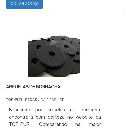
sustentabilidade de seus serviços.O
COTAR AGORA
MELHOR SERVIÇO EM REVESTIMENTO A
Abc Equipamentos Gráficos controla e
monitora os processos para proporcionar
aos clientes o melhor serviço, preservando
o meio ambiente para as futuras gerações
por meio de praticas sustentáveis como a
gestão das emissões liquida e .
ARRUELAS DE BORRACHA
TOP-PUR - PECAS
/ CAIEIRAS - SP
Buscando por arruelas de borracha,
encontrará com certeza no website da
TOP-PUR. Comparando na maior