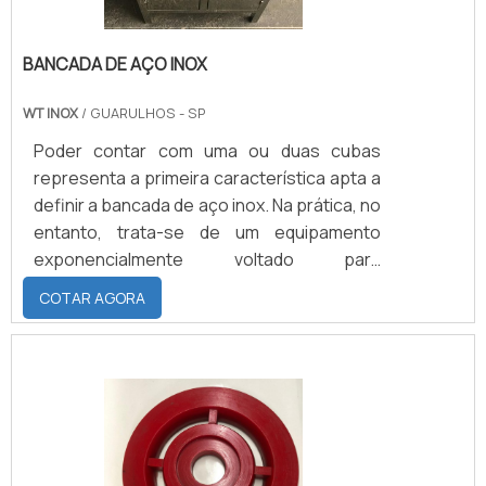
BANCADA DE AÇO INOX
WT INOX
/ GUARULHOS - SP
Poder contar com uma ou duas cubas
representa a primeira característica apta a
definir a bancada de aço inox. Na prática, no
entanto, trata-se de um equipamento
exponencialmente voltado para
instalações em cozinhas industriais
COTAR AGORA
(embora também possa ser colocada em
outros espaços físicos). Além de poder ser
constituída por uma ou duas cubas, a
bancada de aço possui a função de
conseguir suportar todo e qualquer
dispositivo industrial em sua superfície,
fazendo com que nenhum fator externo