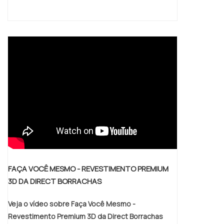
de alta qualidade onde são realizadas as
atividades e estrutura suficiente para
atender todas as demandas. Tudo isso,
somado à performance de uma equipe de
colaboradores proativos e funcionários
eficientes, comprova sua essência de
trazer o melhor para todos os clientes..
FAÇA VOCÊ MESMO - REVESTIMENTO PREMIUM
3D DA DIRECT BORRACHAS
Veja o vídeo sobre Faça Você Mesmo -
Revestimento Premium 3D da Direct Borrachas