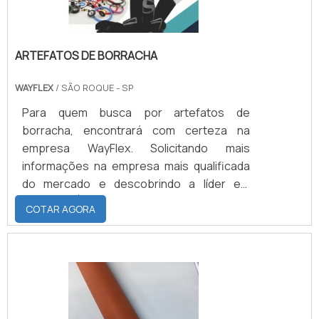
ARTEFATOS DE BORRACHA
WAYFLEX
/ SÃO ROQUE - SP
Para quem busca por artefatos de
borracha, encontrará com certeza na
empresa WayFlex. Solicitando mais
informações na empresa mais qualificada
do mercado e descobrindo a líder em
qualidade.É importante lembrar que o
COTAR AGORA
produto deve sempre ser adquirido com
empresas especializadas no segmento.
Esse tipo de cuidado ajuda a garantir a
qualidade e durabilidade dos materiais, além
de evitar prejuízos com substituições
frequentes de produtos que não cumprem