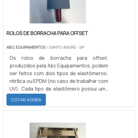
ROLOS DE BORRACHA PARA OFFSET
ABC EQUIPAMENTOS
/ SANTO ANDRÉ - SP
Os rolos de borracha para offset,
produzidos pela Abc Equipamentos, podem
ser feitos com dois tipos de elastômeros:
nitrílica ou EPDM (no caso de trabalhar com
UV). Cada tipo de elastômero possui uma
serie de características distintas, por
COTAR AGORA
exemplo: a nitrílica pode ser produzida com
dureza entre 20 a 95 shores, podendo
trabalhar sobre a temperatura mínima de
-30°C e máximas de 120°C, possui
excelente resistência a abrasão, boa