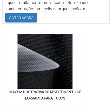
que é altamente qualificada. Realizando
uma cotação na melhor organização do
ramo e descobrindo a maior referência de
COTAR AGORA
qualidade da área de atuação.Quando o
tema é fita adesiva polietileno expandido,
com os colaboradores da Brasil Vedação
poderá encontrar excelente custo-
benefício com cores sólidas e duráveis,
que não desbotam o...
IMAGEM ILUSTRATIVA DE REVESTIMENTO DE
BORRACHA PARA TUBOS