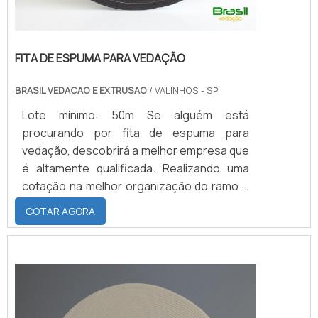
FITA DE ESPUMA PARA VEDAÇÃO
BRASIL VEDACAO E EXTRUSAO
/ VALINHOS - SP
Lote mínimo: 50m Se alguém está
procurando por fita de espuma para
vedação, descobrirá a melhor empresa que
é altamente qualificada. Realizando uma
cotação na melhor organização do ramo e
descobrindo a maior referência de
COTAR AGORA
qualidade da área de atuação.MAIS SOBRE
FITA DE ESPUMA PARA VEDAÇÃOQuem
precisa de fita de espuma para vedação
em uma empresa inovadora, consegue
encontrar o site da Brasil Vedação. É
possível encontrar borrachas fabri...