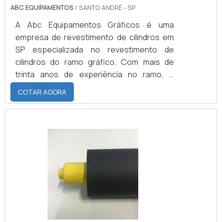
ABC EQUIPAMENTOS
/ SANTO ANDRÉ - SP
A Abc Equipamentos Gráficos é uma
empresa de revestimento de cilindros em
SP especializada no revestimento de
cilindros do ramo gráfico. Com mais de
trinta anos de experiência no ramo, é
reconhecida pela qualidade de seus
COTAR AGORA
produtos, para máquinas gráficas,
laminadora, extrusora, plastificação, corte
e solda, dobradeira, entre outras. SAIBA
ONDE ENCONTRAR O MELHOR
REVESTIMENTO DE CILINDROSA empresa
busca incessantemente o aprimoramento
das suas atividades e qualificação de seus
colaboradores, para proporcionar um
atendimento de excelência. Fornecemos
para todo o Brasil, diversos tipos de