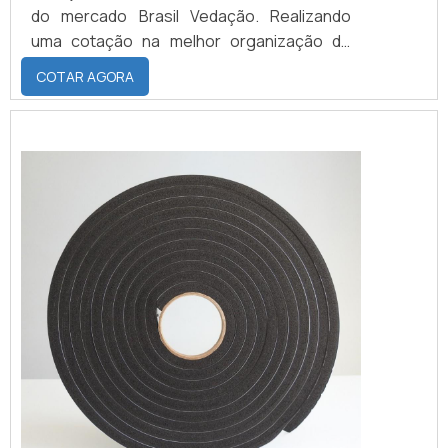
do mercado Brasil Vedação. Realizando
uma cotação na melhor organização do
ramo e descobrindo a maior referência de
COTAR AGORA
qualidade da área de atuação.Quando a
busca é por fita de espuma para vedação
branca, com a Brasil Vedação obterá ótima
qualidade com cores sólidas e duráveis,
que não desbotam ou amarelam.MAIS
SOBRE FITA DE ESPUMA P...