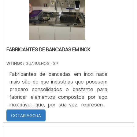
FABRICANTES DE BANCADAS EM INOX
WT INOX
/ GUARULHOS - SP
Fabricantes de bancadas em inox nada
mais são do que indústrias que possuem
preparo consolidados o bastante para
fabricar elementos compostos por aço
inoxidável, que, por sua vez, representa
uma matéria-prima absolutamente
COTAR AGORA
resistente e durável.De forma um pouco
mais aprofundada, são também os
fabricantes de bancada de aço inox que