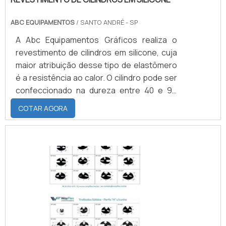
ABC EQUIPAMENTOS
/ SANTO ANDRÉ - SP
A Abc Equipamentos Gráficos realiza o
revestimento de cilindros em silicone, cuja
maior atribuição desse tipo de elastômero
é a resistência ao calor. O cilindro pode ser
confeccionado na dureza entre 40 e 95
shores. O silicone trabalha bem em
COTAR AGORA
temperaturas mínimas de até -60°C e
temperaturas máximas de até
200°C.CARACTERÍSTICAS DO MATERIAL
PARA REVESTIMENTOComo algumas de
suas características, esse tipo de
revestimento possui boa aderência aos
metais, a deformidade perante
compressão, boa resiliê.