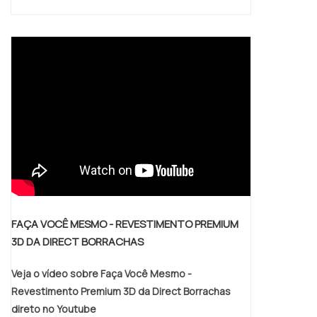
considerado um material frágil, é
necessário que sejam tomados alguns
cuidados no manuseio do mesmo, para
evitar achatamentos, rachaduras, excesso
de pressão e ataques químicos.PROCURE
PELA MELHOR EMPRESA EM
REVESTIMENTO DE CILINDROSLembrando
que a empresa da a garantia de seis meses
contra defeitos de fabricação e não se
responsabiliza pelo mau uso dos
equipamentos. Solicite agora mesmo uma
cotação pelo portal Soluções Industriais.
FAÇA VOCÊ MESMO - REVESTIMENTO PREMIUM
3D DA DIRECT BORRACHAS
Veja o vídeo sobre Faça Você Mesmo -
Revestimento Premium 3D da Direct Borrachas
direto no Youtube