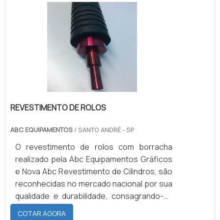
devem se responsabilizar por produzir
bancadas compostas por uma, duas ou
mais cubas. Aliás, personalização
representa um dos conceitos que melhor
devem ser trabalhado.
REVESTIMENTO DE ROLOS
ABC EQUIPAMENTOS
/ SANTO ANDRÉ - SP
O revestimento de rolos com borracha
realizado pela Abc Equipamentos Gráficos
e Nova Abc Revestimento de Cilindros, são
reconhecidas no mercado nacional por sua
qualidade e durabilidade, consagrando-as
no ranking das melhores empresas de
COTAR AGORA