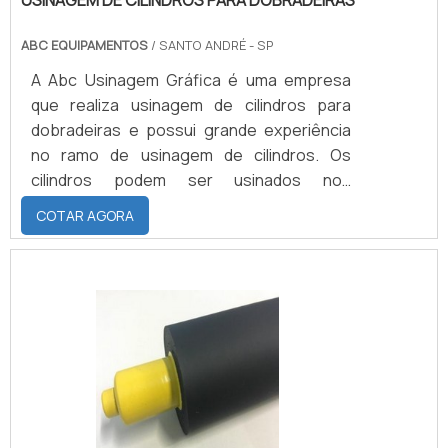
USINAGEM DE CILINDROS PARA DOBRADEIRAS
ABC EQUIPAMENTOS
/ SANTO ANDRÉ - SP
A Abc Usinagem Gráfica é uma empresa
que realiza usinagem de cilindros para
dobradeiras e possui grande experiência
no ramo de usinagem de cilindros. Os
cilindros podem ser usinados nos
seguintes materiais: Aço 1020; Inox;
COTAR AGORA
Bronze; Aço 1045; Alumínio;
Latão.VARIEDADE DE SERVIÇOS COM
QUALIDADEPara usinar os cilindros são
utilizados: Tornos mecânicos, Torno CNC,
Fresadoras, soldas e ferramentas de alta
qualidade a fim de proporcionar o melhor
serviço possível. Além da usinagem, a
empresa usina cili.