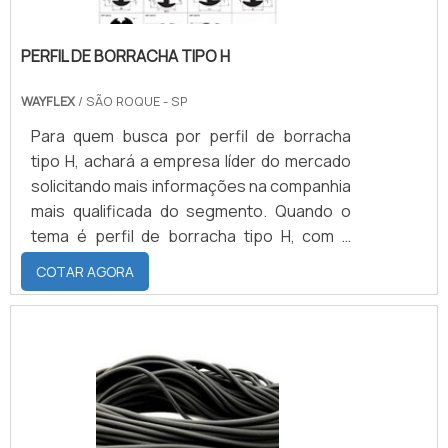
PERFIL DE BORRACHA TIPO H
WAYFLEX
/ SÃO ROQUE - SP
Para quem busca por perfil de borracha
tipo H, achará a empresa líder do mercado
solicitando mais informações na companhia
mais qualificada do segmento. Quando o
tema é perfil de borracha tipo H, com a
WayFlex obterá ótima qualidade com
COTAR AGORA
produtos de acordo com as necessidades
do consumidor.UM POUCO MAIS SOBRE O
PERFIL DE BORRACHA TIPO HHá muitas
maneiras eficientes de demonstrar
competência e excelência em uma área de
atuação. A WayFlex objetiva sua energia em
oferecer aos clientes uma estrutura