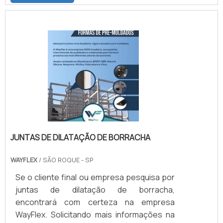
revestimento de cilindros nacionais. A Nova
ABC está incorporada a um grupo de três
empresas focadas no revestimento e na
fabricação de cilindros.CONHEÇA A
HISTÓRIA DAS DUAS PRINCIPAIS
EMPRESASA primeira empresa do grupo é a
ABC Equipamentos Gráficos fundada em .
JUNTAS DE DILATAÇÃO DE BORRACHA
WAYFLEX
/ SÃO ROQUE - SP
Se o cliente final ou empresa pesquisa por
juntas de dilatação de borracha,
encontrará com certeza na empresa
WayFlex. Solicitando mais informações na