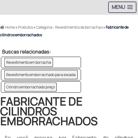
MENU
Home
»
Produtos
»
Categoria - Revestimentos de borrachas
»
Fabricante de
cilindros emborrachados
Buscas relacionadas:
Revestimento em borracha
Revestimento emborrachado para escada
Cilindro emborrachado preço
FABRICANTE DE
CILINDROS
EMBORRACHADOS
Se você procura por Fabricante de cilindros