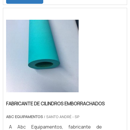
CARACTERÍSTICA DE CADA ELASTÔMERO
A borracha natural, cuja maior atribuição é a
resiliência do material, com dureza de 50 a
90 shores; O EPDM que sua maior
atribuição é a resistência a ozônio,
podendo ser feito com dureza e...
FABRICANTE DE CILINDROS EMBORRACHADOS
ABC EQUIPAMENTOS
/ SANTO ANDRÉ - SP
A Abc Equipamentos, fabricante de