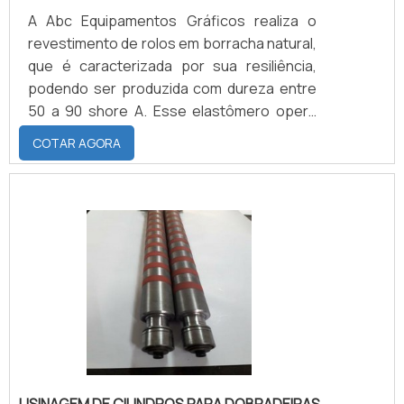
A Abc Equipamentos Gráficos realiza o
revestimento de rolos em borracha natural,
que é caracterizada por sua resiliência,
podendo ser produzida com dureza entre
50 a 90 shore A. Esse elastômero opera
entre temperaturas mínimas de -20°C e
COTAR AGORA
90°C, possui excelente aderência a metais,
excelente resistência ao rasgamento,
abrasão e resistência
dielétrica.QUALIDADES DO MATERIAL PARA
O SERVIÇOEm relação a deformação
perante a compressão, sua resistência é
considerada boa, assim como a resistência
a perm.