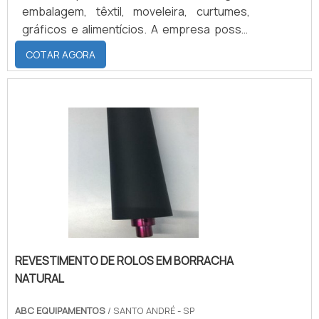
embalagem, têxtil, moveleira, curtumes,
gráficos e alimentícios. A empresa possui
infraestrutura para produzir eixos de 5000
COTAR AGORA
milímetros de comprimento e 1000
milímetros de diâmetro.CONFECÇÃO DOS
MATERIAIS COM ELASTÔMEROE os
materiais podem ser confeccionados em
cinco tipos de elastômeros: borracha
natural, EPDM, Neoprene, Nitrilica e Silicone,
cada um com características distintas e t.
REVESTIMENTO DE ROLOS EM BORRACHA
NATURAL
ABC EQUIPAMENTOS
/ SANTO ANDRÉ - SP