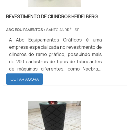
REVESTIMENTO DE CILINDROS HEIDELBERG
ABC EQUIPAMENTOS
/ SANTO ANDRÉ - SP
A Abc Equipamentos Gráficos é uma
empresa especializada no revestimento de
cilindros do ramo gráfico, possuindo mais
de 200 cadastros de tipos de fabricantes
de máquinas diferentes, como Nacbras,
Solna, Adast, Dafferner, e Heidelberg, uma
COTAR AGORA
das mais conhecidas no mercado.SAIBA
MAIS SOBRE ELASTÔMERO NITRILICA O
revestimento de cilindros Heidelberg na
maior parte das vezes é feito com nitrílica,
podendo variar de acordo com a aplicação
do material. As características do
elastômero Nitrilica são: Dureza entre 20 a