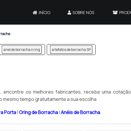
INÍCIO
SOBRE NÓS
PROD
rracha
anel de borracha o ring
artefatos de borracha SP
a, encontre os melhores fabricantes, receba uma cotação
o mesmo tempo gratuitamente a sua escolha
ra Porta
|
Oring de Borracha
|
Anéis de Borracha
.