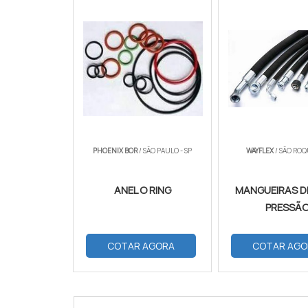
PHOENIX BOR
/ SÃO PAULO - SP
WAYFLEX
/ SÃO ROQ
ANEL O RING
MANGUEIRAS D
PRESSÃ
COTAR AGORA
COTAR AGO