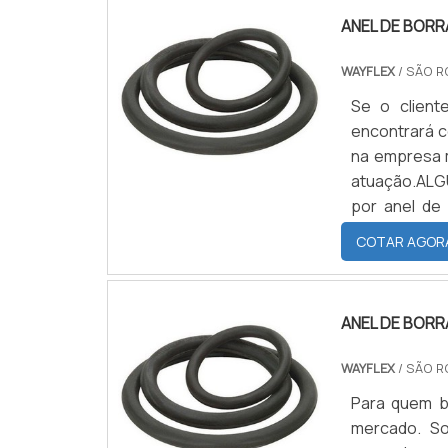
ANEL DE BOR
WAYFLEX
/ SÃO R
Se o client
encontrará c
na empresa m
atuação.AL
por anel de
WayFlex. C
COTAR AGOR
lençóis de bo
ANEL DE BORR
WAYFLEX
/ SÃO R
Para quem b
mercado. So