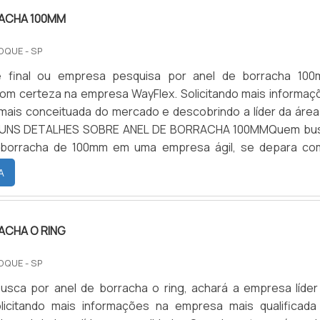
RACHA 100MM
OQUE - SP
e final ou empresa pesquisa por anel de borracha 100
om certeza na empresa WayFlex. Solicitando mais informaç
ais conceituada do mercado e descobrindo a líder da área
GUNS DETALHES SOBRE ANEL DE BORRACHA 100MMQuem bu
 borracha de 100mm em uma empresa ágil, se depara co
om grande know-how focado em guarnições de borrach
A
rracha, visando sempre...
ACHA O RING
OQUE - SP
usca por anel de borracha o ring, achará a empresa líder
licitando mais informações na empresa mais qualificada