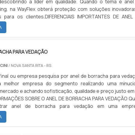
escobrindo a líder em qualidade. Quando o tema é anel
ring, na WayFlex obterá proteção com soluções inovadora
as para os clientes.DIFERENCIAIS IMPORTANTES DE ANEL
O RINGHá muitas maneiras eficientes de demonst
A
e excelência em sua área...
RACHA PARA VEDAÇÃO
CINI
/ NOVA SANTA RITA - RS
 final ou empresa pesquisa por anel de borracha para vedaç
 a melhor empresa do segmento realizando uma minuci
mercado e achando sofisticação, qualidade e preço justo em
INFORMAÇÕES SOBRE O ANEL DE BORRACHA PARA VEDAÇÃO Q
trar anel de borracha para vedação em uma empr
a com os serviços, descobre a Borrachas Faccini. A empr
A
canaletas revestida...