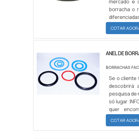
mercado e d
borracha o 
diferenciad
BORRACHA 
COTAR AGOR
competência 
ANEL DE BOR
BORRACHAS FAC
Se o cliente
descobrirá
pesquisa de 
só lugar. 
quer encon
comprometid
COTAR AGOR
trabalha com 