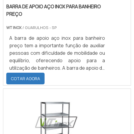
BARRA DE APOIO AÇO INOX PARA BANHEIRO
PREÇO
WT INOX
/ GUARULHOS - SP
A barra de apoio aço inox para banheiro
preço tem a importante função de auxiliar
pessoas com dificuldade de mobilidade ou
equilíbrio, oferecendo apoio para a
utilização de banheiros. A barra de apoio de
aço inox para banheiro pode ser instalada:
COTAR AGORA
Ao lado do vaso sanitário; No local de
banho; Nas extremidades da
banheira.Sobre a barra de apoioA barra de
apoio de aço inox para banheiro pode ser
produzida nos mais variados tamanhos e
modelos, de acordo com as preferências e
necessidades de cada usu.