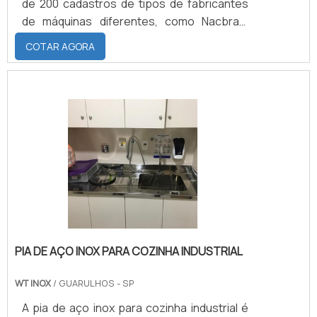
de 200 cadastros de tipos de fabricantes
de máquinas diferentes, como Nacbras,
Solna, Adast, Dafferner, e Heidelberg, uma
COTAR AGORA
das mais conhecidas no mercado.SAIBA
MAIS SOBRE ELASTÔMERO NITRILICA O
revestimento de cilindros Heidelberg na
maior parte das vezes é feito com nitrílica,
podendo variar de acordo com a aplicação
do material. As características do
elastômero Nitrilica são: Du.
PIA DE AÇO INOX PARA COZINHA INDUSTRIAL
WT INOX
/ GUARULHOS - SP
A pia de aço inox para cozinha industrial é