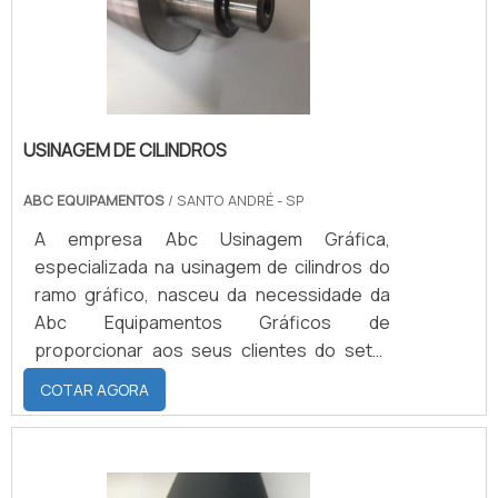
principais vantagens No que diz respeito
aos .
USINAGEM DE CILINDROS
ABC EQUIPAMENTOS
/ SANTO ANDRÉ - SP
A empresa Abc Usinagem Gráfica,
especializada na usinagem de cilindros do
ramo gráfico, nasceu da necessidade da
Abc Equipamentos Gráficos de
proporcionar aos seus clientes do setor
gráfico o serviço completo em seus
COTAR AGORA
cilindros, utilizando os melhores materiais e
ferramentas para confecção do produto
de acordo com a especificação técnica
requisitada pelo cliente.USINAGEM EM