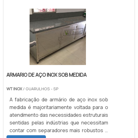
tecnologia necessária para realizar o
revestimento de cilindros, que atenda a
necessidade e a expectativa dos
clientes.QUALIDADE DE UMA DAS
MELHORES DO MERCADOA eficácia do
material em maquina dependerá
diretamente da .
ARMARIO DE AÇO INOX SOB MEDIDA
WT INOX
/ GUARULHOS - SP
A fabricação de armário de aço inox sob
medida é majoritariamente voltada para o
atendimento das necessidades estruturais
sentidas pelas indústrias que necessitam
contar com separadores mais robustos e