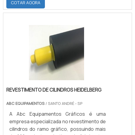
COTAR AGORA
cozinhas industriais, já que suas
superfícies são absolutamente
resistentes contra a invasão de bactérias e
demais microorganismos de origens
estranhas.Além disso, tratam-se de um
equipamento capaz de aliar facilitadas
capacidades de limpeza e positivas
higieniza.
REVESTIMENTO DE CILINDROS HEIDELBERG
ABC EQUIPAMENTOS
/ SANTO ANDRÉ - SP
A Abc Equipamentos Gráficos é uma
empresa especializada no revestimento de
cilindros do ramo gráfico, possuindo mais