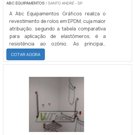
ABC EQUIPAMENTOS
/ SANTO ANDRÉ - SP
A Abc Equipamentos Gráficos realiza o
revestimento de rolos em EPDM, cuja maior
atribuição, segundo a tabela comparativa
para aplicação de elastômeros, é a
resistência ao ozônio. As principais
características do revestimento são: o
COTAR AGORA
material pode ser feito na dureza de 30 a 90
shores, aguentando temperaturas mínimas
de -40°C e máximas de 120°C.QUALIDADE
NO MATERIAL E UMA BOA
DURABILIDADEEsse material possui:
Excelente resistência dielétrica; Boa
resiliência; Boa resistência a abrasão; Boa
resistê.