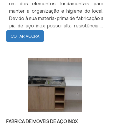
um dos elementos fundamentais para
manter a organização e higiene do local.
Devido à sua matéria-prima de fabricação a
pia de aço inox possui alta resistência e
durabilidade, características importantes
COTAR AGORA
para a utilização à qual o artefato é
destinado, pois a pia tem a importante
missão de auxiliar na higienização da louça,
higienização de alimentos, espaço para
manuseio de alimentos, entre outras
coisas.Saiba mais sobre algumas
vantagens que a pia de a.
FABRICA DE MOVEIS DE AÇO INOX