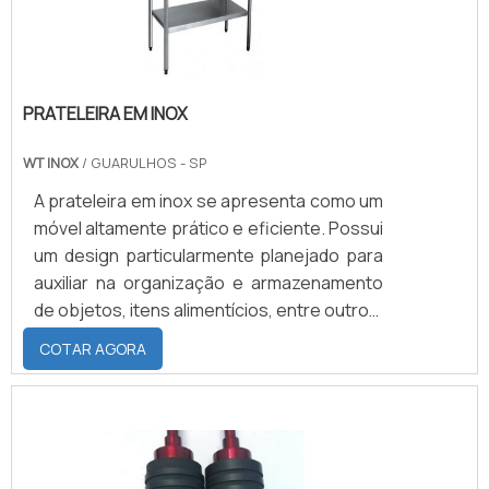
PRATELEIRA EM INOX
WT INOX
/ GUARULHOS - SP
A prateleira em inox se apresenta como um
móvel altamente prático e eficiente. Possui
um design particularmente planejado para
auxiliar na organização e armazenamento
de objetos, itens alimentícios, entre outros,
em uma variedade de tipos de ambientes.
COTAR AGORA
Alguns locais onde a prateleira de inox é
amplamente utilizada são: Indústrias
químicas; Indústrias alimentícias;
Comércios; Laboratórios; Supermercados;
Hospitais; Entre outros.Demais