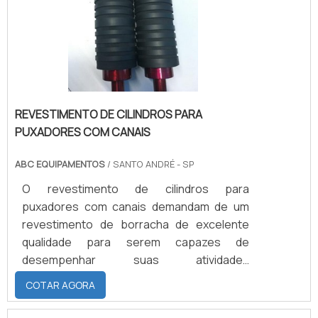
benefíciosAlém de oferecer maior
possibilidade de organização,.
REVESTIMENTO DE CILINDROS PARA
PUXADORES COM CANAIS
ABC EQUIPAMENTOS
/ SANTO ANDRÉ - SP
O revestimento de cilindros para
puxadores com canais demandam de um
revestimento de borracha de excelente
qualidade para serem capazes de
desempenhar suas atividades
proporcionando a eficiência necessária ao
COTAR AGORA
processo. A Nova Abc Revestimento de
Cilindros possui a infraestrutura e