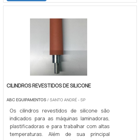
CADA TIPO DE ELASTÔMEROCada um com
suas características e maiores atribuições
para cada tipo de serviço. Por exemplo: o
silicone é um elastômero mais conhecido
por conta da resistência ao calor, podendo
ser produzido com.
CILINDROS REVESTIDOS DE SILICONE
ABC EQUIPAMENTOS
/ SANTO ANDRÉ - SP
Os cilindros revestidos de silicone são
indicados para as máquinas laminadoras,
plastificadoras e para trabalhar com altas
temperaturas. Além de sua principal