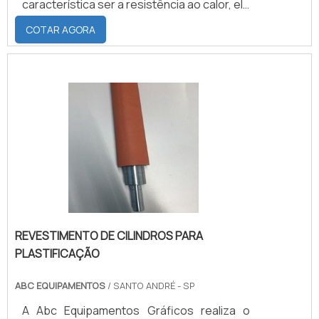
característica ser a resistência ao calor, ele
pode ser confeccionado na dureza de 40 a
COTAR AGORA
95 shores, ele também suporta
temperaturas que variam entre mínima de
-60°C e máximas de 200°C.Saiba mais
informações sobre cilindros e suas
vantagensEm relação à resistência aos
ácidos, o revestimento de silicone possui
resistência regular tanto para á.
REVESTIMENTO DE CILINDROS PARA
PLASTIFICAÇÃO
ABC EQUIPAMENTOS
/ SANTO ANDRÉ - SP
A Abc Equipamentos Gráficos realiza o