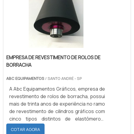
CILINDROS COM A REFERÊNCIA DO
MERCADODevido à alta demanda da Abc
Equipamentos Gráficos Ltda e da Nova Abc
Revestimento de C.
EMPRESA DE REVESTIMENTO DE ROLOS DE
BORRACHA
ABC EQUIPAMENTOS
/ SANTO ANDRÉ - SP
A Abc Equipamentos Gráficos, empresa de
revestimento de rolos de borracha, possui
mais de trinta anos de experiência no ramo
de revestimento de cilindros gráficos com
cinco tipos distintos de elastômeros:
Borracha natural; Neoprene; Nitrílica;
COTAR AGORA
EPDM; Silicone.CARACTERÍSTICAS DE