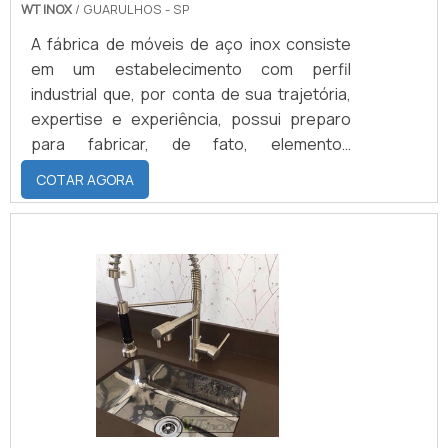
WT INOX
/ GUARULHOS - SP
A fábrica de móveis de aço inox consiste
em um estabelecimento com perfil
industrial que, por conta de sua trajetória,
expertise e experiência, possui preparo
para fabricar, de fato, elementos
resistentes às intempéries e às eventuais
COTAR AGORA
instalações de bactérias e outros
microrganismos de origens estranhas em
suas superfícies. Em primeiro lugar, os
seguintes móveis podem ser fabricados
pelas empresas com esse enfoque:
Prateleiras; Estantes; Gabinetes;
Bancadas; Corrimão; Carrinhos de
laboratório; M.