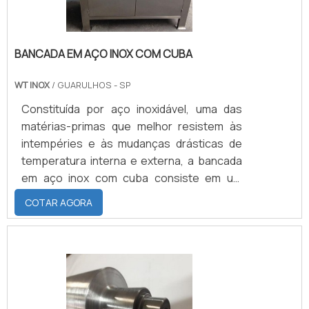
BANCADA EM AÇO INOX COM CUBA
WT INOX
/ GUARULHOS - SP
Constituída por aço inoxidável, uma das
matérias-primas que melhor resistem às
intempéries e às mudanças drásticas de
temperatura interna e externa, a bancada
em aço inox com cuba consiste em um
equipamento que, antes de mais nada,
COTAR AGORA
pode ser disponibilizado em duas
diferentes configurações.Na primeira
delas, mais enxuta, a bancada leva apenas
uma cuba. Na segunda, levemente mais
robusta, o equipamento é dotado de duas
cubas.Onde podem ser instaladas e