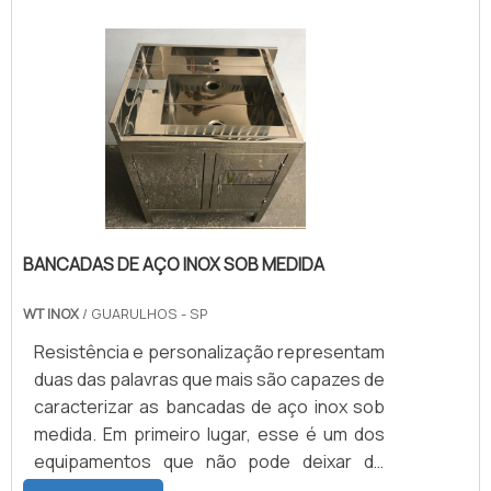
pequenos buracos nas extremidades. A
empresa fornece seis meses de garantia
após emissão de nota fiscal contra
defeitos de fabricação, e não se
responsabiliza pela má utilização do
material.Solicite agora mesmo uma
cotação pelo portal Soluções Industriais....
BANCADAS DE AÇO INOX SOB MEDIDA
WT INOX
/ GUARULHOS - SP
Resistência e personalização representam
duas das palavras que mais são capazes de
caracterizar as bancadas de aço inox sob
medida. Em primeiro lugar, esse é um dos
equipamentos que não pode deixar de
integrar ambientes como hospitais e