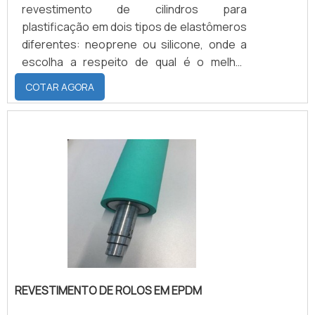
revestimento de cilindros para
plastificação em dois tipos de elastômeros
diferentes: neoprene ou silicone, onde a
escolha a respeito de qual é o melhor
material para revestir o cilindro depende do
COTAR AGORA
modo de utilização ao qual o material será
submetido.CONHEÇA MAIS SOBRE O
NEOPRENE E O SILICONEO Neoprene,
possui como maior atribuição a grande
resistência a óleo intempéries, sendo
confeccionado com dureza entre 50 a 95
shores e trabalhando sobre a variação de t.
REVESTIMENTO DE ROLOS EM EPDM