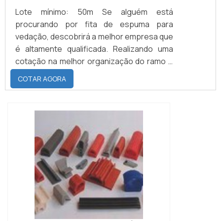
Lote mínimo: 50m Se alguém está
procurando por fita de espuma para
vedação, descobrirá a melhor empresa que
é altamente qualificada. Realizando uma
cotação na melhor organização do ramo e
descobrindo a maior referência de
COTAR AGORA
qualidade da área de atuação.MAIS SOBRE
FITA DE ESPUMA PARA VEDAÇÃOQuem
precisa de fita de espuma para vedação
em uma empresa inovadora, consegue
encontrar o site da Brasil Vedação. É
possível encontrar borrachas fabri...