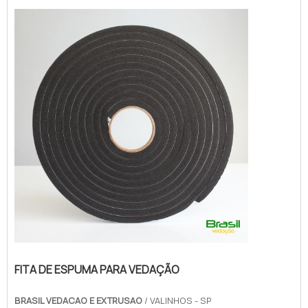
branca, com a Brasil Vedação obterá ótima
qualidade com cores sólidas e duráveis,
que não desbotam ou amarelam.MAIS
SOBRE FITA DE ESPUMA P...
FITA DE ESPUMA PARA VEDAÇÃO
BRASIL VEDACAO E EXTRUSAO
/ VALINHOS - SP