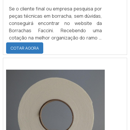
Se o cliente final ou empresa pesquisa por
peças técnicas em borracha, sem dúvidas,
conseguirá encontrar no website da
Borrachas Faccini. Recebendo uma
cotação na melhor organização do ramo e
descobrindo a líder da área de atuação.
COTAR AGORA
Quando a questão é peças técnicas em
borracha, com a equipe da Borrachas
Faccini obterá proteção com produtos que
entregam durabilidade e sustentabilidade
para todas as aplicações. ALGUNS
DETALHES SOBRE PEÇAS...