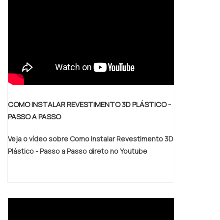
dos processos aos quais os cilindros
revestidos serão submetidos para que
seja feita a escolha adequada de
revestimento. Solicite agora mesmo uma
cotação pelo portal Soluções Industriais.
COMO INSTALAR REVESTIMENTO 3D PLÁSTICO -
PASSO A PASSO
Veja o vídeo sobre Como Instalar Revestimento 3D
Plástico - Passo a Passo direto no Youtube