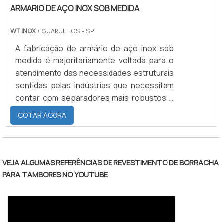
ARMARIO DE AÇO INOX SOB MEDIDA
dezembro de 2002. Sendo especializada na
fabricação e usinagem de cilindros para
WT INOX
/ GUARULHOS - SP
serem revestidos, tendo trabalhado
exclusivamente para a ABC Equipamentos
A fabricação de armário de aço inox sob
Gráficos Ltda.Depois da fundação da Nova
medida é majoritariamente voltada para o
ABC passou a atender também esta
atendimento das necessidades estruturais
terceira empresa em qualquer segmento
sentidas pelas indústrias que necessitam
seja na usinagem de cilindros ou na
contar com separadores mais robustos e
recuperação dos mesmos. Trabalhamos
absolutamente resistentes em seus
COTAR AGORA
com cinco tipos de elastômeros para o
espaços físicos. Um dos locais que melhor
revestimento de rolos, são eles: Borracha
demanda por esse tipo de instalação é
natural; EPDM; Neoprene; Nitrilica;
representado pelas cozinhas
Silicone,PROCURE PELA MELHOR EMPRESA
industriais.Por precisarem ser dotadas de
VEJA ALGUMAS REFERÊNCIAS DE REVESTIMENTO DE BORRACHA
DO MERCADO EM REVESTIMENTOS DE
armários duráveis e com facilitadas
PARA TAMBORES NO YOUTUBE
ROLOSCada um contendo características
capacidades de limpeza em seus espaços,
distintas e tipos de resistência diferentes,
as cozinhas industriais normalmente se.
por esse motivo é de suma importância que
o cliente saiba quais são as peculiaridades