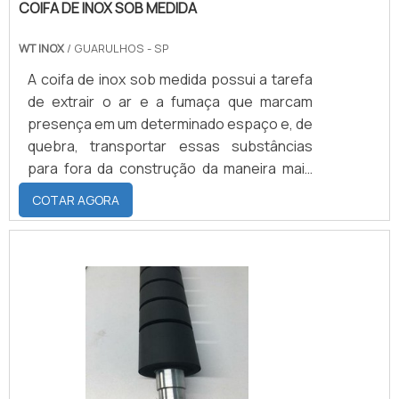
COIFA DE INOX SOB MEDIDA
encontra na WayFlex. Na companhia, é
possível encontrar perfis de borracha e
WT INOX
/ GUARULHOS - SP
lençóis de borracha, visando sempre a
qualidade final para a fidelização do
A coifa de inox sob medida possui a tarefa
cliente.Ainda focando na qualidade das
de extrair o ar e a fumaça que marcam
mangueiras de alta pressão, deve-se ter a
presença em um determinado espaço e, de
exatidão em orçar com empresas que
quebra, transportar essas substâncias
prezam por produtos e serviços que
para fora da construção da maneira mais
tenham ótima qualidade e proteção,
prática e segura possível. Por outro lado,
COTAR AGORA
detalhes primordiais que são deixados de
também é possível que o elemento seja
lado por muitas empresas que não focam
utilizado com finalidade decorativa ao longo
na fidelização do cliente.Existem muitas
de cozinhas residenciais e áreas
formas diferentes de demonstrar
externas/gourmet.Praticidade da coifa de
conhecimento e autoridade em uma área
inox Expulsar os detritos produzidos em
de atuação. Por que a WayFlex é a escolha
churrascos representa, em termos de
certa quando procurar por qualidade em
funcionalidade propriamen.
mangueiras de alta
pressão:Colaboradores