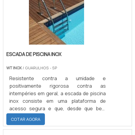
é possível encontrar perfis de silicone e de
borracha, visando sempre a qualidade final
para a fidelização do cliente.Sem perder o
foco em perfil de borracha tipo U, deve-se
ter a exatidão em orçar com empresas que
prezam por produtos e serviços que
tenham ótima qualidade e precisão,
ESCADA DE PISCINA INOX
detalhes primordiais que são deixados de
lado por muitas empresas que não focam
WT INOX
/ GUARULHOS - SP
na fidelização do cliente.Existem muitas
formas diferentes de demonstrar
Resistente contra a umidade e
conhecimento e autoridade em uma área
positivamente rigorosa contra as
de atuação. Os motivos pelos quais a
intempéries em geral, a escada de piscina
WayFlex é a melhor opção sempre que
inox consiste em uma plataforma de
buscar por perfil de borracha tipo
acesso segura e que, desde que bem
U:Comprometida com as pessoas e com o
monitorada, pode contar com uma longa
COTAR AGORA
meio ambiente;Responsável;Altamente
vida útil. Independentemente da quantidade
qualificada;Pontual;Ágil.REFERÊNCIA DE
de raios solares que incidem diretamente