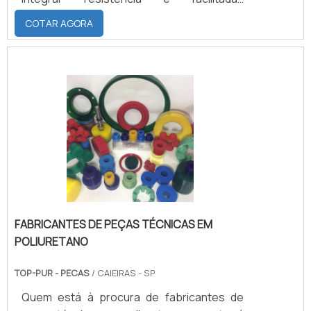
capacidades de higiene e limpeza em
COTAR AGORA
qualquer uma de suas
aplicações.Justamente por ser formatada
por aço inoxidável, a coifa possui
propriedades que não a permitem sofrer
com o acúmulo de poeira, resíduos e
sujeira em suas paredes internas.A coifa
de aço tem como principal função a
eliminação de gordura e odores .
FABRICANTES DE PEÇAS TÉCNICAS EM
POLIURETANO
TOP-PUR - PECAS
/ CAIEIRAS - SP
Quem está à procura de fabricantes de