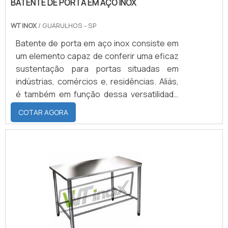
BATENTE DE PORTA EM AÇO INOX
WT INOX
/ GUARULHOS - SP
Batente de porta em aço inox consiste em
um elemento capaz de conferir uma eficaz
sustentação para portas situadas em
indústrias, comércios e, residências. Aliás,
é também em função dessa versatilidade
por trás da aplicação do material que, no
COTAR AGORA
campo prático, o batente de porta de aço
inox pode ser instalado nos seguintes
espaços: Hospitais; Cozinhas industriais;
Hotéis.Conheça as vantagens É
simplesmente impossível tratar das
vantagens que existem por trás do batente
de porta de aço inox sem que.