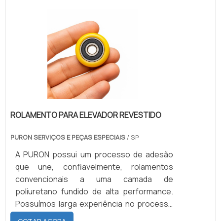
É também por ser destinada às cozinhas de
maior ou menor porte que, no campo
prático, as funções que precisam ser
cumpridas pela cuba de aço para cozinha
se dividem entre facilidade no manuseio de
alimentos .
ROLAMENTO PARA ELEVADOR REVESTIDO
PURON SERVIÇOS E PEÇAS ESPECIAIS
/ SP
A PURON possui um processo de adesão
que une, confiavelmente, rolamentos
convencionais a uma camada de
poliuretano fundido de alta performance.
Possuímos larga experiência no processo
e já possuímos ferramental para os mais