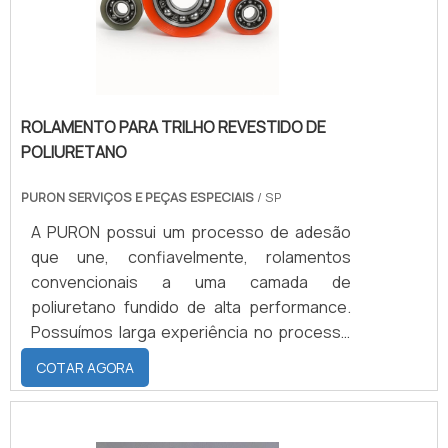
também possui pouca resistência as
solventes como.
ROLAMENTO PARA TRILHO REVESTIDO DE
POLIURETANO
PURON SERVIÇOS E PEÇAS ESPECIAIS
/ SP
A PURON possui um processo de adesão
que une, confiavelmente, rolamentos
convencionais a uma camada de
poliuretano fundido de alta performance.
Possuímos larga experiência no processo
e já possuímos ferramental para os mais
COTAR AGORA
diversos tipos de rolamentos.