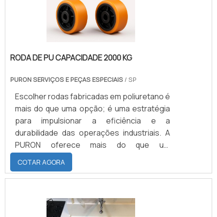
móve.
RODA DE PU CAPACIDADE 2000 KG
PURON SERVIÇOS E PEÇAS ESPECIAIS
/ SP
Escolher rodas fabricadas em poliuretano é
mais do que uma opção; é uma estratégia
para impulsionar a eficiência e a
durabilidade das operações industriais. A
PURON oferece mais do que um
componente - proporciona uma solução
COTAR AGORA
confiável e inovadora. Ao investir em rodas
de poliuretano, você está colocando suas
máquinas em um caminho sólido rumo à
mobilidade eficiente e sustentável.