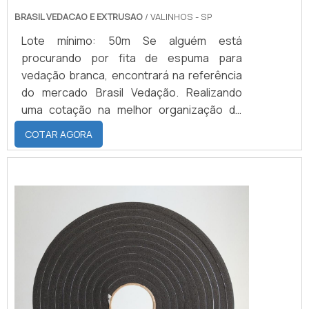
BRASIL VEDACAO E EXTRUSAO
/ VALINHOS - SP
Lote mínimo: 50m Se alguém está
procurando por fita de espuma para
vedação branca, encontrará na referência
do mercado Brasil Vedação. Realizando
uma cotação na melhor organização do
ramo e descobrindo a maior referência de
COTAR AGORA
qualidade da área de atuação.Quando a
busca é por fita de espuma para vedação
branca, com a Brasil Vedação obterá ótima
qualidade com cores sólidas e duráveis,
que não desbotam ou amarelam.MAIS
SOBRE FITA DE ESPUMA P...