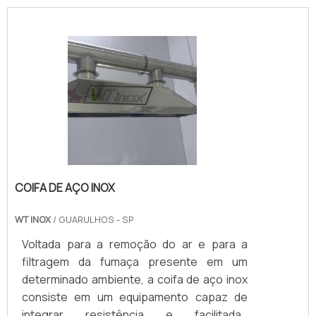
industriais; Entre outros.Isso porque o
revestimento em aço inox dispõe de
grande versatilidade em relação ao design,
aplicação e também sua eficiência.Mais
detalhesO revestimento de parede pode
ser complementado com outros ite.
COIFA DE AÇO INOX
WT INOX
/ GUARULHOS - SP
Voltada para a remoção do ar e para a
filtragem da fumaça presente em um
determinado ambiente, a coifa de aço inox
consiste em um equipamento capaz de
integrar resistência e facilitadas