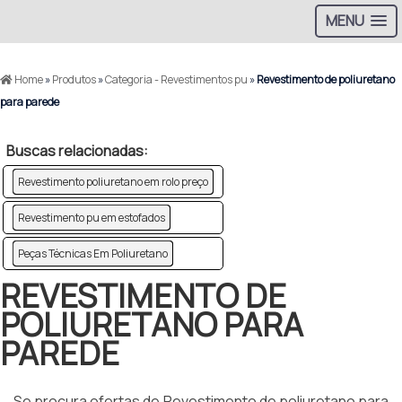
MENU
Home
»
Produtos
»
Categoria - Revestimentos pu
»
Revestimento de poliuretano
para parede
Buscas relacionadas:
Revestimento poliuretano em rolo preço
Revestimento pu em estofados
Peças Técnicas Em Poliuretano
REVESTIMENTO DE
POLIURETANO PARA
PAREDE
Se procura ofertas de Revestimento de poliuretano para