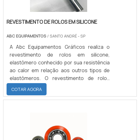
REVESTIMENTO DE ROLOS EM SILICONE
ABC EQUIPAMENTOS
/ SANTO ANDRÉ - SP
A Abc Equipamentos Gráficos realiza o
revestimento de rolos em silicone,
elastômero conhecido por sua resistência
ao calor em relação aos outros tipos de
elastômeros. O revestimento de rolos
pode ser produzido com dureza entre 40 a
COTAR AGORA
95 shores, e opera em temperaturas
mínimas de -60°C e máximas de
200°C.BENEFÍCIOS DO REVESTIMENTOEsse
tipo de revestimento possui resistência
regular tanto para ácidos concentrados
como para ácidos diluídos. O silicone