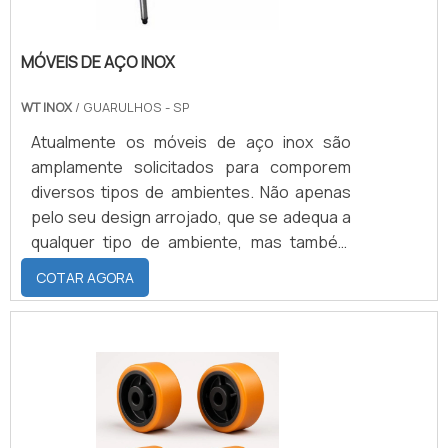
MÓVEIS DE AÇO INOX
WT INOX
/ GUARULHOS - SP
Atualmente os móveis de aço inox são
amplamente solicitados para comporem
diversos tipos de ambientes. Não apenas
pelo seu design arrojado, que se adequa a
qualquer tipo de ambiente, mas também
porque os móveis em aço inox
COTAR AGORA
proporcionam várias vantagens em sua
utilização, como: Custo-benefício;
Durabilidade; Resistência; Manutenção;
Limpeza.Onde adquirirPara adquirir móveis
em aço inox com qualidade é essencial
poder contar com uma empresa fabricante.
Esse tipo de empresa é capaz de fabricar