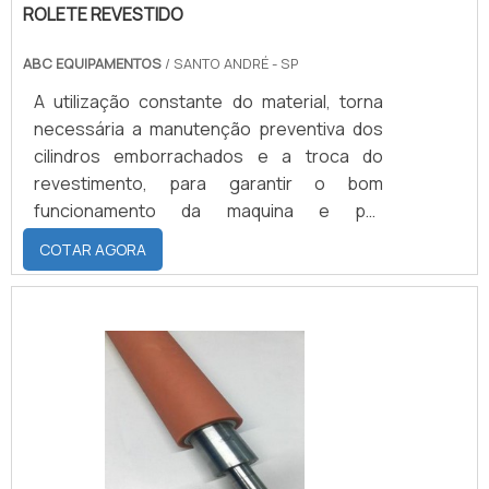
ROLETE REVESTIDO
ABC EQUIPAMENTOS
/ SANTO ANDRÉ - SP
A utilização constante do material, torna
necessária a manutenção preventiva dos
cilindros emborrachados e a troca do
revestimento, para garantir o bom
funcionamento da maquina e por
consequência a excelência dos processos.
COTAR AGORA
O rolete revestido pode ser utilizado em
vários segmentos do mercado, como:
Gráfico; Siderúrgico; Embalagem; Têxtil;
Moveleira; Curtumes; Alimentício. Por esse
motivo é essencial que o cliente escolha
uma empresa seria e que preze a qualidade
de todos os materiais utilizados .