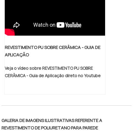
e biblioteca técnica de apoio. Todos esses
fatores, agregados a uma equipe
multidisciplinar de consultores associados
e profissionais com vasta experiência na
área de atuação, garantem a melhor
experiência para os clientes com qualidade.
REVESTIMENTO PU SOBRE CERÂMICA - GUIA DE
APLICAÇÃO
Veja o vídeo sobre REVESTIMENTO PU SOBRE
CERÂMICA - Guia de Aplicação direto no Youtube
GALERIA DE IMAGENS ILUSTRATIVAS REFERENTE A
REVESTIMENTO DE POLIURETANO PARA PAREDE