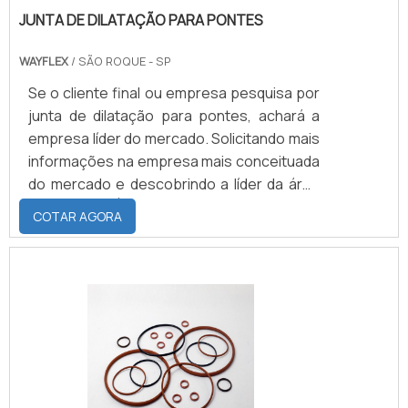
JUNTA DE DILATAÇÃO PARA PONTES
exercido sobre o anel faz com que ele
deforme-se, comprimindo-o contra a
WAYFLEX
/ SÃO ROQUE - SP
extremidade oposta à ranhura, vedando o
sistema.
Se o cliente final ou empresa pesquisa por
junta de dilatação para pontes, achará a
empresa líder do mercado. Solicitando mais
informações na empresa mais conceituada
do mercado e descobrindo a líder da área
de atuação.É importante lembrar que o
COTAR AGORA
produto deve sempre ser adquirido com
empresas especializadas no segmento.
Esse tipo de cuidado ajuda a garantir a
qualidade e durabilidade dos materiais, além
de evitar prejuízos com substituições
frequentes de produtos que não cumprem
com suas funções adequadamente. Assim,
é possível poupar gastos