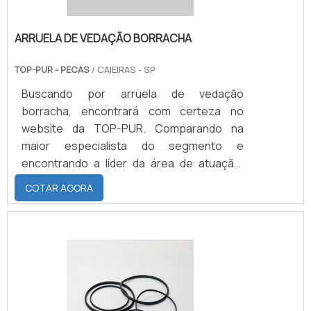
ARRUELA DE VEDAÇÃO BORRACHA
TOP-PUR - PECAS
/ CAIEIRAS - SP
Buscando por arruela de vedação
borracha, encontrará com certeza no
website da TOP-PUR. Comparando na
maior especialista do segmento e
encontrando a líder da área de atuação.
ALGUNS DETALHES SOBRE ARRUELA DE
COTAR AGORA
VEDAÇÃO BORRACHA Se alguém quer
achar arruela de vedação borracha em uma
empresa que preza pela segurança,
depara com a TOP-PUR. Uma empresa com
alto know-how em batentes em poliuretano
e ventosa de borracha, garantindo a
satisfação da venda à entrega final, com