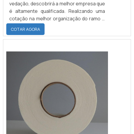
vedação, descobrirá a melhor empresa que
é altamente qualificada. Realizando uma
cotação na melhor organização do ramo e
descobrindo a maior referência de
COTAR AGORA
qualidade da área de atuação.MAIS SOBRE
FITA DE ESPUMA PARA VEDAÇÃOQuem
precisa de fita de espuma para vedação
em uma empresa inovadora, consegue
encontrar o site da Brasil Vedação. É
possível encontrar borrachas fabri...