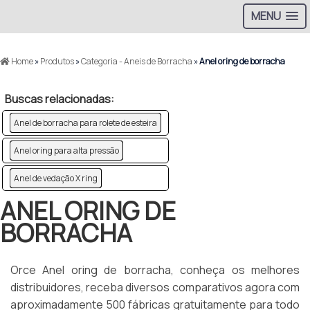
MENU
Home
»
Produtos
»
Categoria - Aneis de Borracha
»
Anel oring de borracha
Buscas relacionadas:
Anel de borracha para rolete de esteira
Anel oring para alta pressão
Anel de vedação X ring
ANEL ORING DE
BORRACHA
Orce Anel oring de borracha, conheça os melhores
distribuidores, receba diversos comparativos agora com
aproximadamente 500 fábricas gratuitamente para todo