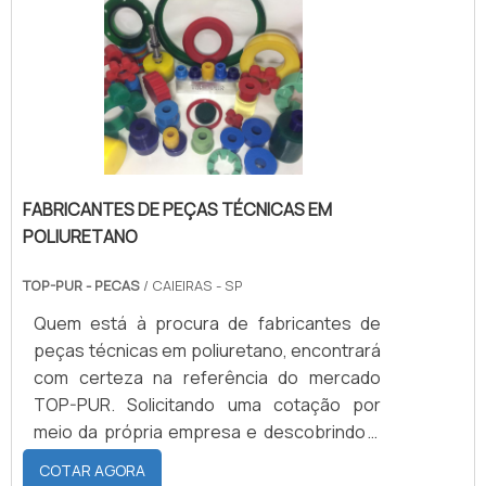
funcionários eficientes, garantem a melhor
fundamental para preveniros
experiência para os clientes com
gotejamentos e a perda de pressão. É
qualidade..
utilizada, preferencialmente, em sistemas
pneumáticose hidráulicos, onde as
condições de trabalho apresentadas são
severas.
FABRICANTES DE PEÇAS TÉCNICAS EM
POLIURETANO
TOP-PUR - PECAS
/ CAIEIRAS - SP
Quem está à procura de fabricantes de
peças técnicas em poliuretano, encontrará
com certeza na referência do mercado
TOP-PUR. Solicitando uma cotação por
meio da própria empresa e descobrindo a
líder em qualidade. SOBRE FABRICANTES DE
COTAR AGORA