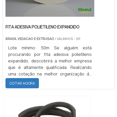
FITA ADESIVA POLIETILENO EXPANDIDO
BRASIL VEDACAO E EXTRUSAO
/ VALINHOS - SP
Lote mínimo: 50m Se alguém está
procurando por fita adesiva polietileno
expandido, descobrirá a melhor empresa
que é altamente qualificada. Realizando
uma cotação na melhor organização do
ramo e descobrindo a maior referência de
COTAR AGORA
qualidade da área de atuação.Quando o
tema é fita adesiva polietileno expandido,
com os colaboradores da Brasil Vedação
poderá encontrar excelente custo-
benefício com cores sólidas e duráveis,