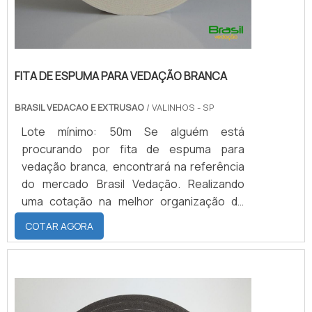
FITA DE ESPUMA PARA VEDAÇÃO BRANCA
BRASIL VEDACAO E EXTRUSAO
/ VALINHOS - SP
Lote mínimo: 50m Se alguém está
procurando por fita de espuma para
vedação branca, encontrará na referência
do mercado Brasil Vedação. Realizando
uma cotação na melhor organização do
ramo e descobrindo a maior referência de
COTAR AGORA
qualidade da área de atuação.Quando a
busca é por fita de espuma para vedação
branca, com a Brasil Vedação obterá ótima
qualidade com cores sólidas e duráveis,
que não desbotam ou amarelam.MAIS