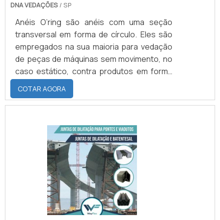
DNA VEDAÇÕES
/ SP
Anéis O’ring são anéis com uma seção
transversal em forma de círculo. Eles são
empregados na sua maioria para vedação
de peças de máquinas sem movimento, no
caso estático, contra produtos em forma
líquida ou gasosa. Sobre determinadas pré-
COTAR AGORA
condições também é possível uma
aplicação como elemento de vedação
dinâmico em movimentos axiais, rotativos e
oscilantes. Os anéis o’rings são
encontrados nos mais variados tipos de
materiais e durezas, dependendo somente
de sua aplicação. Os anéis O’rings são
alojados em ranhuras pré-dimensionadas,
que submete a seção do anel à uma carga
de pressão, assegurando assim a vedação
inicial do sistema. A pressão do fluído