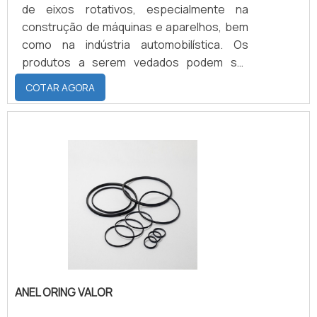
de eixos rotativos, especialmente na
construção de máquinas e aparelhos, bem
como na indústria automobilística. Os
produtos a serem vedados podem ser
pastosos, líquidos ou em forma de gás. Na
COTAR AGORA
maioria das vezes trata-se da vedação de
óleos e graxas de lubrificação.
ANEL ORING VALOR