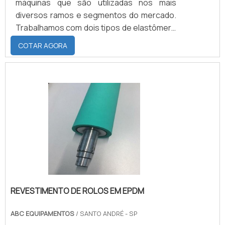
máquinas que são utilizadas nos mais
diversos ramos e segmentos do mercado.
Trabalhamos com dois tipos de elastômero
para o revestimento: o Neoprene, que é um
COTAR AGORA
tipo de borracha sintética, que pode ser
feita com dureza de 50 a 95 Shore A,
podendo ser submetida a temperaturas
que variam de -40°C a 120°C, possui
excelente aderência a metais e boa
resistência a rasgamento, abrasão,
deformação perante compressão,
resiliência .
REVESTIMENTO DE ROLOS EM EPDM
ABC EQUIPAMENTOS
/ SANTO ANDRÉ - SP