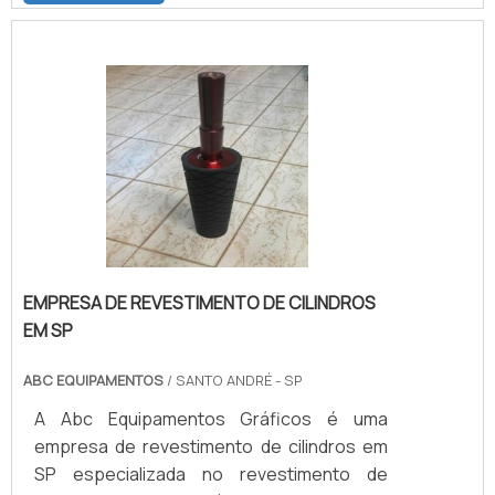
de suma importância que o cliente saiba
quais os processos aos quais os rolos são
submetidos.PRINCIPAIS CARACTERÍSTICAS
DOS REVESTIMENTOS O revestimento de
borracha para rolos é um material macio e
frágil que necessita de alguns cuid.
EMPRESA DE REVESTIMENTO DE CILINDROS
EM SP
ABC EQUIPAMENTOS
/ SANTO ANDRÉ - SP
A Abc Equipamentos Gráficos é uma
empresa de revestimento de cilindros em
SP especializada no revestimento de