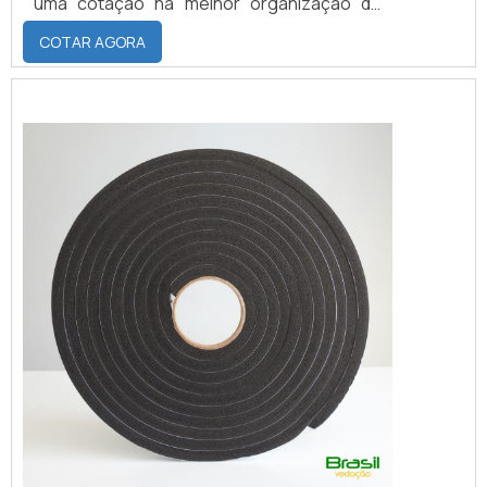
uma cotação na melhor organização do
ramo e descobrindo a maior referência de
COTAR AGORA
qualidade da área de atuação.Quando a
busca é por fita de espuma para vedação
branca, com a Brasil Vedação obterá ótima
qualidade com cores sólidas e duráveis,
que não desbotam ou amarelam.MAIS
SOBRE FITA DE ESPUMA P...