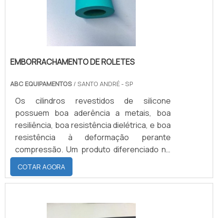
que possui como caract.
EMBORRACHAMENTO DE ROLETES
ABC EQUIPAMENTOS
/ SANTO ANDRÉ - SP
Os cilindros revestidos de silicone
possuem boa aderência a metais, boa
resiliência, boa resistência dielétrica, e boa
resistência à deformação perante
compressão. Um produto diferenciado no
mercado e com uma ótima durabilidade. O
COTAR AGORA
emborrachamento de roletes pode ser
feito com cinco tipos diferentes de
elastômeros dependendo da finalidade de
utilização deles. O emborrachamento pode