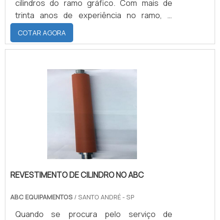
cilindros do ramo gráfico. Com mais de
trinta anos de experiência no ramo, é
reconhecida pela qualidade de seus
COTAR AGORA
produtos, para máquinas gráficas,
laminadora, extrusora, plastificação, corte
e solda, dobradeira, entre outras. SAIBA
ONDE ENCONTRAR O MELHOR
REVESTIMENTO DE CILINDROSA empresa
busca incessantemente o aprimoramento
das suas atividades e qualificação de seus
colaboradores, para.
REVESTIMENTO DE CILINDRO NO ABC
ABC EQUIPAMENTOS
/ SANTO ANDRÉ - SP
Quando se procura pelo serviço de