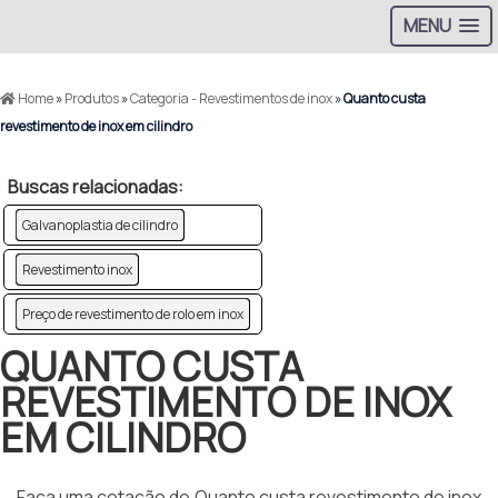
MENU
Home
»
Produtos
»
Categoria - Revestimentos de inox
»
Quanto custa
revestimento de inox em cilindro
Buscas relacionadas:
Galvanoplastia de cilindro
Revestimento inox
Preço de revestimento de rolo em inox
QUANTO CUSTA
REVESTIMENTO DE INOX
EM CILINDRO
Faça uma cotação de Quanto custa revestimento de inox