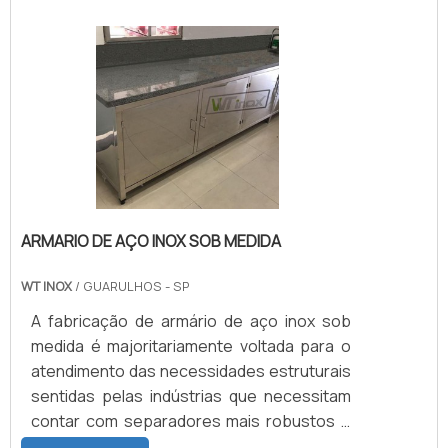
confeccionados, é extremamente
essencial que os clientes nos forneçam
todas as informações necessárias para o
bom entendimento do processo ao qual o
revestimento dos cilindros será submetido
para fazer o.
ARMARIO DE AÇO INOX SOB MEDIDA
WT INOX
/ GUARULHOS - SP
A fabricação de armário de aço inox sob
medida é majoritariamente voltada para o
atendimento das necessidades estruturais
sentidas pelas indústrias que necessitam
contar com separadores mais robustos e
absolutamente resistentes em seus