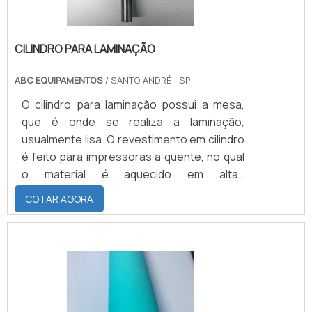
CILINDRO PARA LAMINAÇÃO
ABC EQUIPAMENTOS
/ SANTO ANDRÉ - SP
O cilindro para laminação possui a mesa,
que é onde se realiza a laminação,
usualmente lisa. O revestimento em cilindro
é feito para impressoras a quente, no qual
o material é aquecido em altas
temperaturas, e a frio, onde o processo se
COTAR AGORA
mantém a temperatura ambiente.Saiba
mais informações sobre cilindros e suas
vantagensO cilindro laminador de massas
industrial conjugado é indicado para
maiores produtividades. Os cilindros podem
ser revestidos em: Borracha nitrílica (NBR),