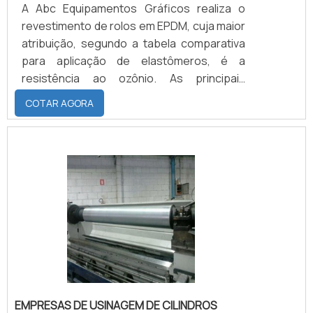
A Abc Equipamentos Gráficos realiza o
revestimento de rolos em EPDM, cuja maior
atribuição, segundo a tabela comparativa
para aplicação de elastômeros, é a
resistência ao ozônio. As principais
características do revestimento são: o
COTAR AGORA
material pode ser feito na dureza de 30 a 90
shores, aguentando temperaturas mínimas
de -40°C e máximas de 120°C.QUALIDADE
NO MATERIAL E UMA BOA
DURABILIDADEEsse material possui:
Excelente resistência dielétrica; Boa
resiliência; Boa resistência a abrasão; Boa
resistê.
EMPRESAS DE USINAGEM DE CILINDROS