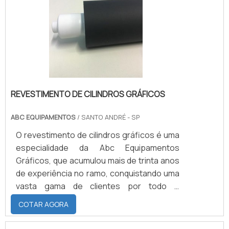
ser feito em:Saiba mais sobre os tipos de
emborrachamento e suas vantagens
Borracha natural, cuja maior atribuição é.
REVESTIMENTO DE CILINDROS GRÁFICOS
ABC EQUIPAMENTOS
/ SANTO ANDRÉ - SP
O revestimento de cilindros gráficos é uma
especialidade da Abc Equipamentos
Gráficos, que acumulou mais de trinta anos
de experiência no ramo, conquistando uma
vasta gama de clientes por todo o
Brasil.VEJA COMO TER UM PRODUTO DE
COTAR AGORA
QUALIDADEPrezando pela qualidade e bom
funcionamento dos cilindros