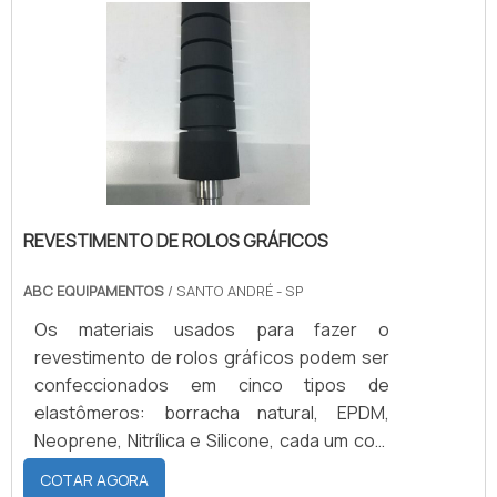
que materiais de internações e cirurgias
precisam ser submetidos a procedimentos
de lavagem e secagem. Paralelo ao
combate a corrosão, o expurgo de aço t.
REVESTIMENTO DE ROLOS GRÁFICOS
ABC EQUIPAMENTOS
/ SANTO ANDRÉ - SP
Os materiais usados para fazer o
revestimento de rolos gráficos podem ser
confeccionados em cinco tipos de
elastômeros: borracha natural, EPDM,
Neoprene, Nitrílica e Silicone, cada um com
características distintas e tipos de
COTAR AGORA
resistência diferentes, por esse motivo é