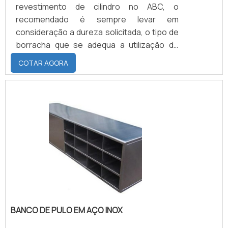
revestimento de cilindro no ABC, o
recomendado é sempre levar em
consideração a dureza solicitada, o tipo de
borracha que se adequa a utilização do
material que varia de acordo com a
COTAR AGORA
utilização ou não de verniz e outros
solventes que serão utilizados no
processo.MAIS INFORMAÇÕES SOBRE OS
MATERIAIS USADOS NO REVESTIMENTOO
melhor é trabalhar com os cinco tipos
distintos de elastômeros, cada um com
suas características, como a borracha
natural, o EPDM que sua maior.
BANCO DE PULO EM AÇO INOX