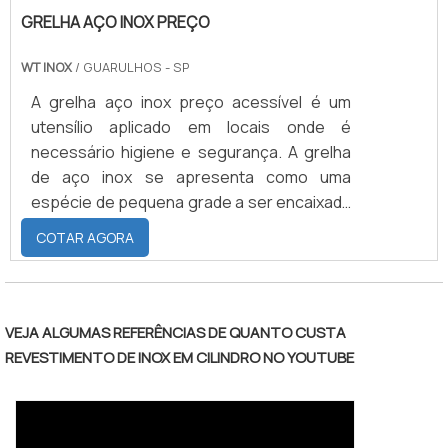
GRELHA AÇO INOX PREÇO
WT INOX
/ GUARULHOS - SP
A grelha aço inox preço acessível é um
utensílio aplicado em locais onde é
necessário higiene e segurança. A grelha
de aço inox se apresenta como uma
espécie de pequena grade a ser encaixada
em ralos, para que ele não fique aberto e
COTAR AGORA
exposto, podendo causar acidentes. Por
ter o formato de uma grelha, possui frestas
para possibilitar a passagem de água e
sujeira no ambiente no momento de sua
VEJA ALGUMAS REFERÊNCIAS DE QUANTO CUSTA
higienização. Por isso, a grelha aço inox é
REVESTIMENTO DE INOX EM CILINDRO NO YOUTUBE
uma ferramenta de segurança que deve
ser instalada em locais co.