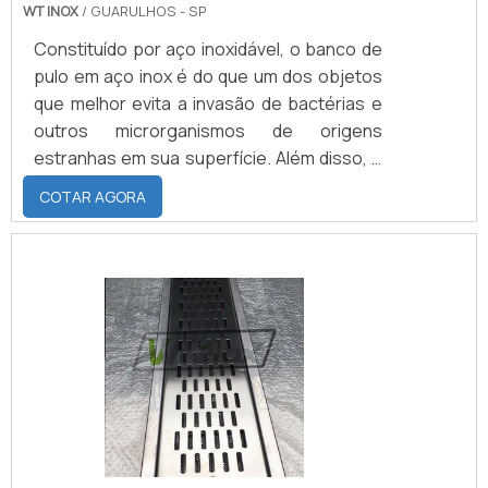
WT INOX
/ GUARULHOS - SP
Constituído por aço inoxidável, o banco de
pulo em aço inox é do que um dos objetos
que melhor evita a invasão de bactérias e
outros microrganismos de origens
estranhas em sua superfície. Além disso, o
banco de pulo conta com características
COTAR AGORA
que evitam o acúmulo de sujeira e poeira
em suas estruturas, diferencial que permite
que sua utilização também se dê em alguns
espaços industriais.Os diferentes tipos de
banco de pulo O banco de pulo consiste em
um objeto que, na prática, pode ser
encontrado.