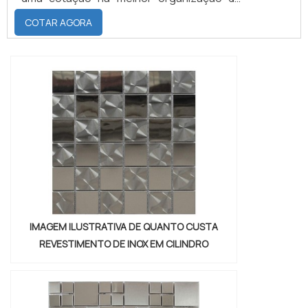
ramo e descobrindo a maior referência de
COTAR AGORA
qualidade da área de atuação.Quando o
tema é fita adesiva polietileno expandido,
com os colaboradores da Brasil Vedação
poderá encontrar excelente custo-
benefício com cores sólidas e duráveis,
que não desbotam o...
IMAGEM ILUSTRATIVA DE QUANTO CUSTA
REVESTIMENTO DE INOX EM CILINDRO