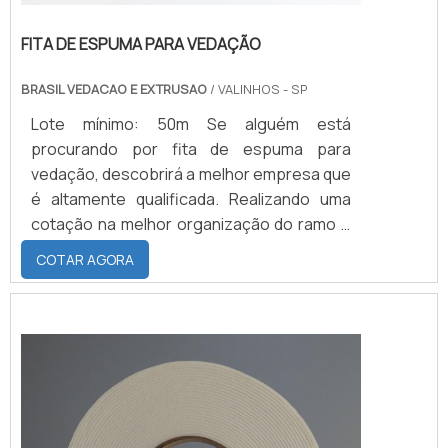
FITA DE ESPUMA PARA VEDAÇÃO
BRASIL VEDACAO E EXTRUSAO
/ VALINHOS - SP
Lote mínimo: 50m Se alguém está
procurando por fita de espuma para
vedação, descobrirá a melhor empresa que
é altamente qualificada. Realizando uma
cotação na melhor organização do ramo e
descobrindo a maior referência de
COTAR AGORA
qualidade da área de atuação.MAIS SOBRE
FITA DE ESPUMA PARA VEDAÇÃOQuem
precisa de fita de espuma para vedação
em uma empresa inovadora, consegue
encontrar o site da Brasil Vedação. É
possível encontrar borrachas fabri...