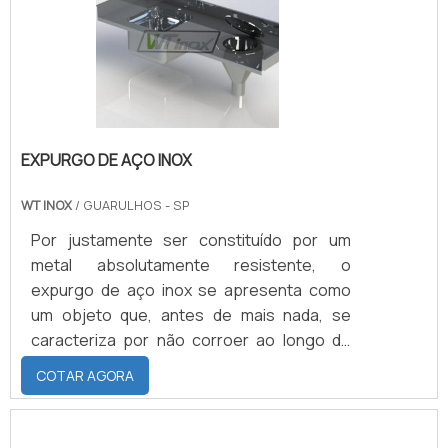
Prateleiras; Estantes; Gabinetes;
Bancadas; Corrimão; Carrinhos de
laboratório; M.
EXPURGO DE AÇO INOX
WT INOX
/ GUARULHOS - SP
Por justamente ser constituído por um
metal absolutamente resistente, o
expurgo de aço inox se apresenta como
um objeto que, antes de mais nada, se
caracteriza por não corroer ao longo do
tempo. Ainda em primeiro plano, é preciso
COTAR AGORA
destacar que se trata de um componente
majoritariamente destinado a aplicações
em hospitais, que são os ambientes em