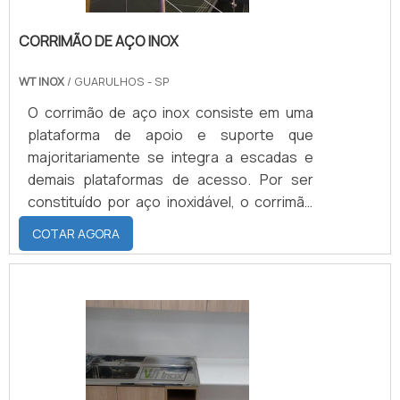
CORRIMÃO DE AÇO INOX
WT INOX
/ GUARULHOS - SP
O corrimão de aço inox consiste em uma
plataforma de apoio e suporte que
majoritariamente se integra a escadas e
demais plataformas de acesso. Por ser
constituído por aço inoxidável, o corrimão
de aço é caracterizado por resistir às
COTAR AGORA
intempéries da maneira mais qualificada e
positiva possível.Embora não aparente, é
também esse diferencial que permite que a
instalação do equipamento se dê nas áreas
internas ou externas de toda e qualquer
construção civil. A importância do corrimão
em aço inoxPromo.