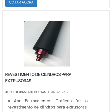
COTAR AGORA
espaços físicos. Um dos locais que melhor
demanda por esse tipo de instalação é
representado pelas cozinhas
industriais.Por precisarem ser dotadas de
armários duráveis e com facilitadas
capacidades de limpeza em seus espaços,
as cozinhas industriais normalmente se.
REVESTIMENTO DE CILINDROS PARA
EXTRUSORAS
ABC EQUIPAMENTOS
/ SANTO ANDRÉ - SP
A Abc Equipamentos Gráficos faz o
revestimento de cilindros para extrusoras,