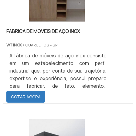
FABRICA DE MOVEIS DE AÇO INOX
WT INOX
/ GUARULHOS - SP
A fábrica de móveis de aço inox consiste
em um estabelecimento com perfil
industrial que, por conta de sua trajetória,
expertise e experiência, possui preparo
para fabricar, de fato, elementos
resistentes às intempéries e às eventuais
COTAR AGORA
instalações de bactérias e outros
microrganismos de origens estranhas em
suas superfícies. Em primeiro lugar, os
seguintes móveis podem ser fabricados
pelas empresas com esse enfoque: