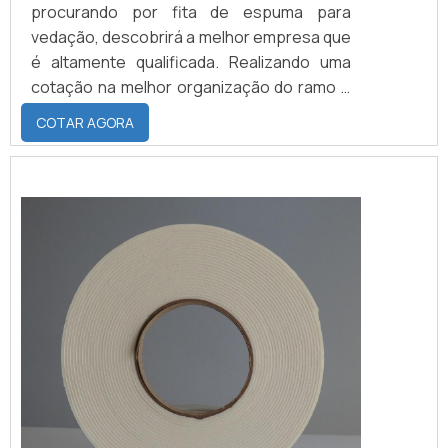
procurando por fita de espuma para
vedação, descobrirá a melhor empresa que
é altamente qualificada. Realizando uma
cotação na melhor organização do ramo e
descobrindo a maior referência de
COTAR AGORA
qualidade da área de atuação.MAIS SOBRE
FITA DE ESPUMA PARA VEDAÇÃOQuem
precisa de fita de espuma para vedação
em uma empresa inovadora, consegue
encontrar o site da Brasil Vedação. É
possível encontrar borrachas fabri...