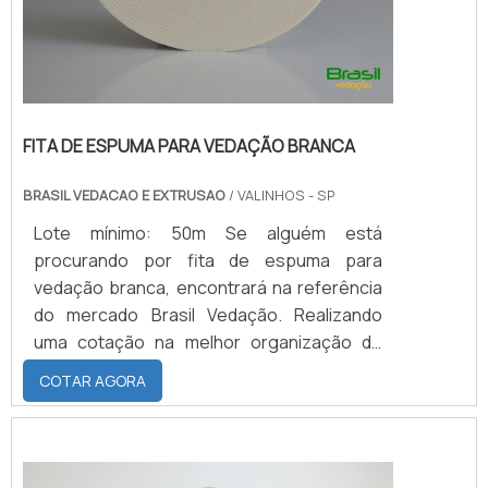
FITA DE ESPUMA PARA VEDAÇÃO BRANCA
BRASIL VEDACAO E EXTRUSAO
/ VALINHOS - SP
Lote mínimo: 50m Se alguém está
procurando por fita de espuma para
vedação branca, encontrará na referência
do mercado Brasil Vedação. Realizando
uma cotação na melhor organização do
ramo e descobrindo a maior referência de
COTAR AGORA
qualidade da área de atuação.Quando a
busca é por fita de espuma para vedação
branca, com a Brasil Vedação obterá ótima
qualidade com cores sólidas e duráveis,