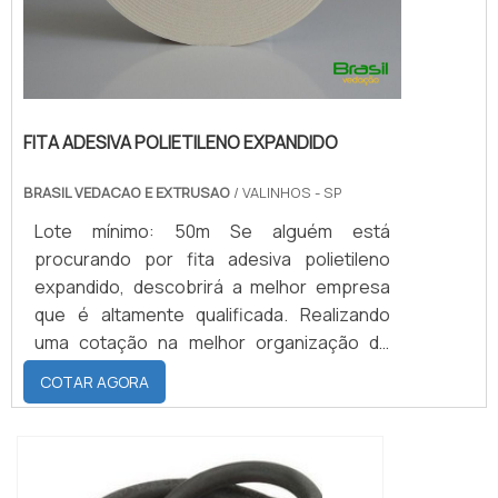
FITA ADESIVA POLIETILENO EXPANDIDO
BRASIL VEDACAO E EXTRUSAO
/ VALINHOS - SP
Lote mínimo: 50m Se alguém está
procurando por fita adesiva polietileno
expandido, descobrirá a melhor empresa
que é altamente qualificada. Realizando
uma cotação na melhor organização do
ramo e descobrindo a maior referência de
COTAR AGORA
qualidade da área de atuação.Quando o
tema é fita adesiva polietileno expandido,
com os colaboradores da Brasil Vedação
poderá encontrar excelente custo-