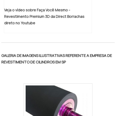
material. Solicite agora mesmo uma
cotação pelo portal Soluções Industriais.
Veja o vídeo sobre Faça Você Mesmo -
Revestimento Premium 3D da Direct Borrachas
direto no Youtube
GALERIA DE IMAGENS ILUSTRATIVAS REFERENTE A EMPRESA DE
REVESTIMENTO DE CILINDROS EM SP