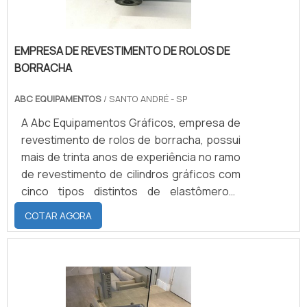
EMPRESA DE REVESTIMENTO DE ROLOS DE
BORRACHA
ABC EQUIPAMENTOS
/ SANTO ANDRÉ - SP
A Abc Equipamentos Gráficos, empresa de
revestimento de rolos de borracha, possui
mais de trinta anos de experiência no ramo
de revestimento de cilindros gráficos com
cinco tipos distintos de elastômeros:
Borracha natural; Neoprene; Nitrílica;
COTAR AGORA
EPDM; Silicone.CARACTERÍSTICAS DE
CADA TIPO DE ELASTÔMEROCada um com
suas características e maiores atribuições
para cada tipo de serviço. Por exemplo: o
silicone é um elastômero mais conhecido