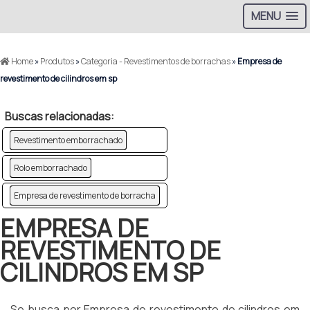
MENU
Home
»
Produtos
»
Categoria - Revestimentos de borrachas
»
Empresa de
revestimento de cilindros em sp
Buscas relacionadas:
Revestimento emborrachado
Rolo emborrachado
Empresa de revestimento de borracha
EMPRESA DE
REVESTIMENTO DE
CILINDROS EM SP
Se busca por Empresa de revestimento de cilindros em