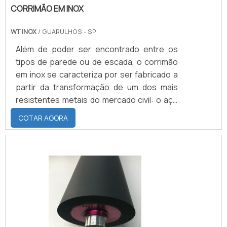
CORRIMÃO EM INOX
WT INOX
/ GUARULHOS - SP
Além de poder ser encontrado entre os
tipos de parede ou de escada, o corrimão
em inox se caracteriza por ser fabricado a
partir da transformação de um dos mais
resistentes metais do mercado civil: o aço
inoxidável. Aliás, é justamente essa
COTAR AGORA
substância que faz com que o corrimão de
inox não venha a enferrujar, oxidar ou
corroer ao longo do tempo, diferencial que
também permite que o equipamento seja
instalado nas áreas internas ou externas
de toda e qualquer construção civil.As
vantagens da insta.