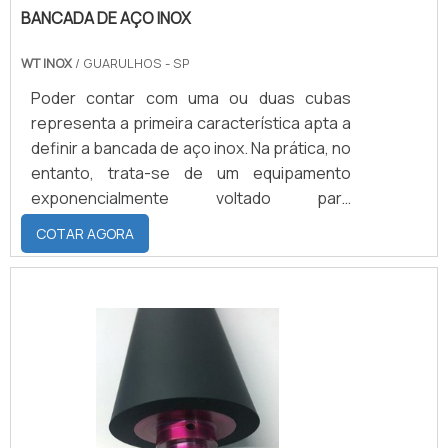
BANCADA DE AÇO INOX
WT INOX
/ GUARULHOS - SP
Poder contar com uma ou duas cubas
representa a primeira característica apta a
definir a bancada de aço inox. Na prática, no
entanto, trata-se de um equipamento
exponencialmente voltado para
instalações em cozinhas industriais
COTAR AGORA
(embora também possa ser colocada em
outros espaços físicos). Além de poder ser
constituída por uma ou duas cubas, a
bancada de aço possui a função de
conseguir suportar todo e qualquer
dispositivo industrial em sua superfície,
fazendo com que nenhum fator externo
(como as.