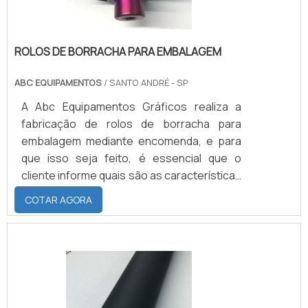
ROLOS DE BORRACHA PARA EMBALAGEM
ABC EQUIPAMENTOS
/ SANTO ANDRÉ - SP
A Abc Equipamentos Gráficos realiza a
fabricação de rolos de borracha para
embalagem mediante encomenda, e para
que isso seja feito, é essencial que o
cliente informe quais são as características
desejadas, como: comprimento, dureza e
COTAR AGORA
diâmetro, e que informe a quais processos
e materiais os cilindros emborrachados
serão submetidos, para que o tipo correto
de elastômero seja empregado na
peça.PREVENÇÃO PARA MANTER A
QUALIDADE E DURABILIDADE DO