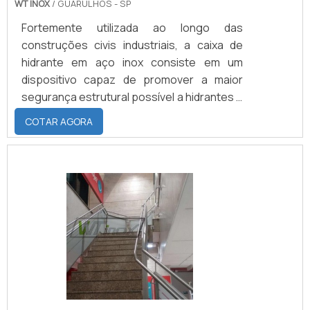
WT INOX
/ GUARULHOS - SP
Fortemente utilizada ao longo das
construções civis industriais, a caixa de
hidrante em aço inox consiste em um
dispositivo capaz de promover a maior
segurança estrutural possível a hidrantes e
demais acessórios de similar configuração.
COTAR AGORA
Em primeiro lugar, a caixa de hidrante de
aço inox se apresenta como um dos
elementos que melhor alia sofisticação e
versatilidade em suas aplicações. A
dimensão do objeto, no entanto, pode ser
personalizada de acordo com cada
necessidade do cliente parceiro.Pro.