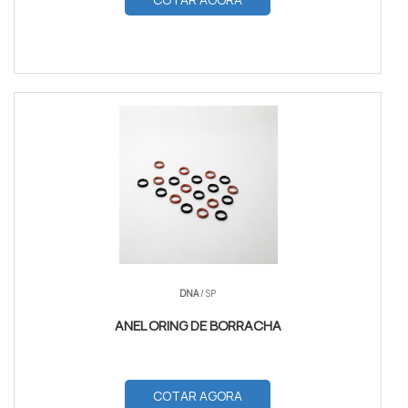
DNA
/ SP
ANEL ORING DE BORRACHA
COTAR AGORA