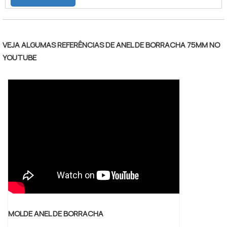
êmbolo. Podendo ser fabricado de
diversos materiais e dependendo da
aplicação impregnados com grafite. Para
cada situação há um modelo adequado à
VEJA ALGUMAS REFERÊNCIAS DE ANEL DE BORRACHA 75MM NO
aplicação.
YOUTUBE
MOLDE ANEL DE BORRACHA