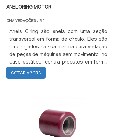
ANEL ORING MOTOR
DNA VEDAÇÕES
/ SP
Anéis O’ring são anéis com uma seção
transversal em forma de círculo. Eles são
empregados na sua maioria para vedação
de peças de máquinas sem movimento, no
caso estático, contra produtos em forma
líquida ou gasosa. Sobre determinadas pré-
COTAR AGORA
condições também é possível uma
aplicação como elemento de vedação
dinâmico em movimentos axiais, rotativos e
oscilantes. Os anéis o’rings são
encontrados nos mais variados tipos de
materiais e durezas, dependendo somente
de sua aplicação. Os anéis O’rings são
alojados em ranhuras pré-dimensionadas,