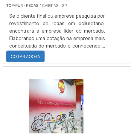
TOP-PUR - PECAS
/ CAIEIRAS - SP
Se o cliente final ou empresa pesquisa por
revestimento de rodas em poliuretano,
encontrará a empresa líder do mercado.
Elaborando uma cotação na empresa mais
conceituada do mercado e conhecendo a
organização mais competente do ramo.
COTAR AGORA
ALGUNS DETALHES SOBRE REVESTIMENTO
DE RODAS EM POLIURETANO Quem busca
por revestimento de rodas em poliuretano
em uma empresa responsável, descobre o
site da TOP-PUR. É possível encontrar
batentes em poliuretano e gaxeta
raspador, visando sempre a qualidade final
para a fidelização do cliente. Não obstante,
quando falamos em revestimento de rodas
em poliuretano, sempre deve-se buscar