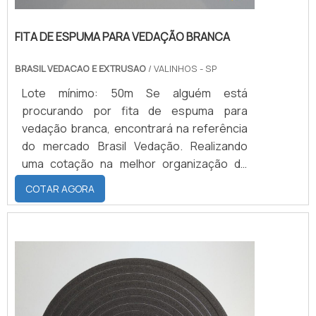
FITA DE ESPUMA PARA VEDAÇÃO BRANCA
BRASIL VEDACAO E EXTRUSAO
/ VALINHOS - SP
Lote mínimo: 50m Se alguém está
procurando por fita de espuma para
vedação branca, encontrará na referência
do mercado Brasil Vedação. Realizando
uma cotação na melhor organização do
ramo e descobrindo a maior referência de
COTAR AGORA
qualidade da área de atuação.Quando a
busca é por fita de espuma para vedação
branca, com a Brasil Vedação obterá ótima
qualidade com cores sólidas e duráveis,
que não desbotam ou amarelam.MAIS
SOBRE FITA DE ESPUMA P...