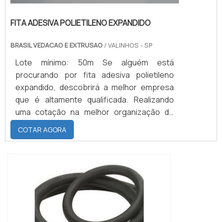
FITA ADESIVA POLIETILENO EXPANDIDO
BRASIL VEDACAO E EXTRUSAO
/ VALINHOS - SP
Lote mínimo: 50m Se alguém está
procurando por fita adesiva polietileno
expandido, descobrirá a melhor empresa
que é altamente qualificada. Realizando
uma cotação na melhor organização do
ramo e descobrindo a maior referência de
COTAR AGORA
qualidade da área de atuação.Quando o
tema é fita adesiva polietileno expandido,
com os colaboradores da Brasil Vedação
poderá encontrar excelente custo-
benefício com cores sólidas e duráveis,
que não desbotam o...