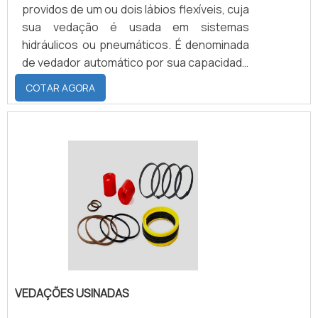
providos de um ou dois lábios flexíveis, cuja
sua vedação é usada em sistemas
hidráulicos ou pneumáticos. É denominada
de vedador automático por sua capacidade
de vedar com a própria pressão a parede
COTAR AGORA
do cilindro da haste ou do êmbolo. As
gaxetas fazem a vedação para sistemas de
alta ou baixa pressão, dependendo apenas
da dureza do seu material e sua aplicação.
De modo geral, as gaxetas não requerem
cuidados para seu ajuste, mas quanto à
montagem deve-se verificar toda a
extensão entre a aresta de vedação e as
regiões a serem vedadas.
VEDAÇÕES USINADAS