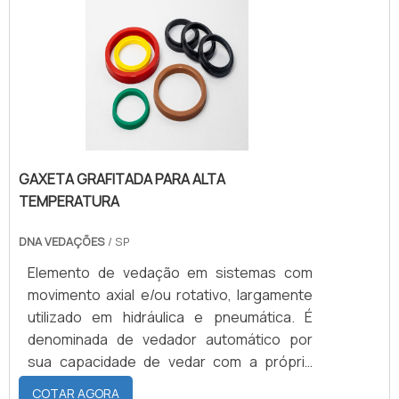
líquidos. Sendo assim, o uso da gaxeta é
fundamental para preveniros
gotejamentos e a perda de pressão. É
utilizada, preferencialmente, em sistemas
pneumáticose hidráulicos, onde as
condições de trabalho apresentadas são
severas.
GAXETA GRAFITADA PARA ALTA
TEMPERATURA
DNA VEDAÇÕES
/ SP
Elemento de vedação em sistemas com
movimento axial e/ou rotativo, largamente
utilizado em hidráulica e pneumática. É
denominada de vedador automático por
sua capacidade de vedar com a própria
pressão a parede do cilindro da haste ou do
COTAR AGORA