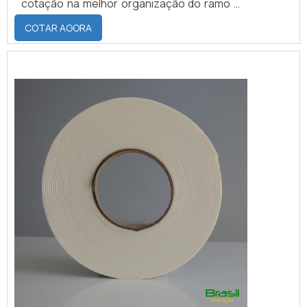
cotação na melhor organização do ramo e
descobrindo a maior referência de
COTAR AGORA
qualidade da área de atuação.MAIS SOBRE
FITA DE ESPUMA PARA VEDAÇÃOQuem
precisa de fita de espuma para vedação
em uma empresa inovadora, consegue
encontrar o site da Brasil Vedação. É
possível encontrar borrachas fabri...