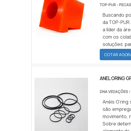
TOP-PUR - PECA
Buscando por
da TOP-PUR.
a líder da á
com os cola
soluções pa
SOBRE BATEN
COTAR AGOR
oferecer aos
são realizad
para que se
ANEL ORING G
maneiras efi
destaque em 
DNA VEDAÇÕES
/
Soluções par
Anéis O’ring
técnicas em 
são emprega
Estrutura suficien
movimento, n
de consultor
Sobre deter
na essência