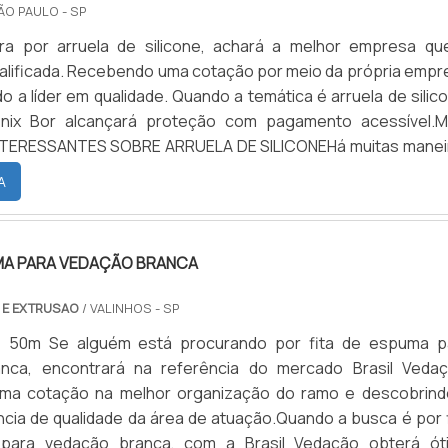
ÃO PAULO - SP
a por arruela de silicone, achará a melhor empresa qu
alificada. Recebendo uma cotação por meio da própria empr
o a líder em qualidade. Quando a temática é arruela de silic
ix Bor alcançará proteção com pagamento acessível.M
TERESSANTES SOBRE ARRUELA DE SILICONEHá muitas manei
e demonstrar competência e excelência em sua área de atuaç
A
f...
UMA PARA VEDAÇÃO BRANCA
 E EXTRUSAO
/ VALINHOS - SP
: 50m Se alguém está procurando por fita de espuma p
nca, encontrará na referência do mercado Brasil Vedaç
uma cotação na melhor organização do ramo e descobrind
ncia de qualidade da área de atuação.Quando a busca é por f
para vedação branca, com a Brasil Vedação obterá ót