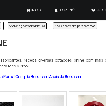
INÍCIO
SOBRE NÓS
PROD
Anel oring borracha nitrílica
Anel de borracha para corrimão
NE
s fabricantes, receba diversas cotações online com mais 
ara todo o Brasil
ra Porta
|
Oring de Borracha
|
Anéis de Borracha
.