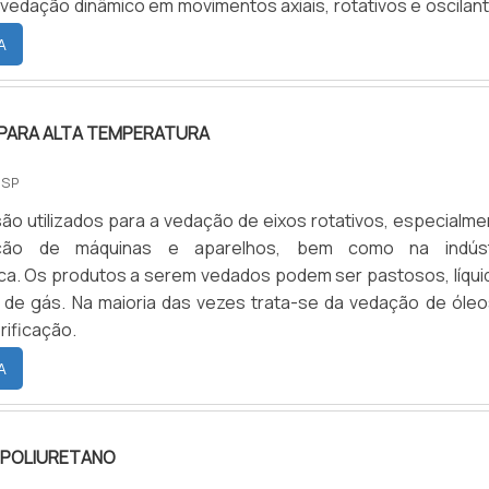
vedação dinâmico em movimentos axiais, rotativos e oscilant
ings são encontrados nos mais variados tipos de materiai
A
pendendo somente de sua aplicação. Os anéis O’rings 
 ranhuras pré-dimensionadas, que submete a seção do ane
 pressão, assegurando assim a vedação inicial do sistema
PARA ALTA TEMPERATURA
fluído exercido sobre o anel faz com que ele deforme-
o contra a extremidade oposta à ranhura, vedando o sistema
 SP
ão utilizados para a vedação de eixos rotativos, especialme
ção de máquinas e aparelhos, bem como na indúst
osos, líquidos
de gás. Na maioria das vezes trata-se da vedação de óleo
rificação.
A
 POLIURETANO