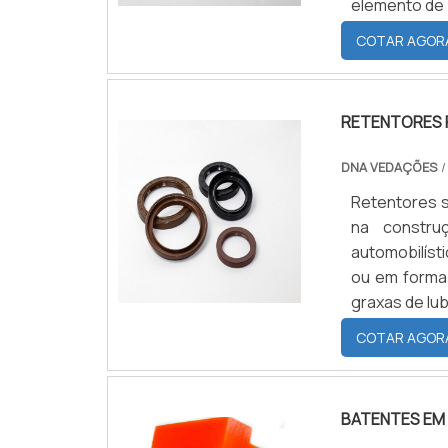
elemento de 
Os anéis o’r
COTAR AGOR
durezas, de
alojados em
uma carga de
RETENTORES 
pressão do 
comprimindo-
DNA VEDAÇÕES
/
Retentores s
na constru
automobilística. Os produtos a serem vedados podem ser past
ou em forma 
graxas de lub
COTAR AGOR
BATENTES EM