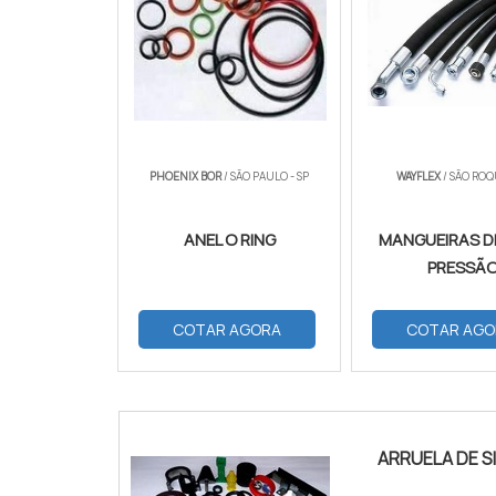
PHOENIX BOR
/ SÃO PAULO - SP
WAYFLEX
/ SÃO ROQ
ANEL O RING
MANGUEIRAS D
PRESSÃ
COTAR AGORA
COTAR AGO
ARRUELA DE S