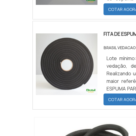
qualidade co
COTAR AGOR
SOBRE FITA D
FITA DE ESPU
BRASIL VEDACAO
Lote mínimo
vedação, de
Realizando 
maior refer
ESPUMA PARA
uma empresa
COTAR AGOR
possível enco