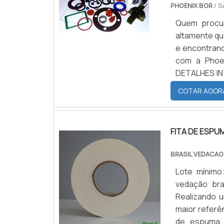
PHOENIX BOR
/ S
Quem procur
altamente qu
e encontrand
com a Phoen
DETALHES IN
eficientes d
COTAR AGOR
A Phoenix Bor 
FITA DE ESP
BRASIL VEDACAO
Lote mínimo
vedação bra
Realizando 
maior referê
de espuma 