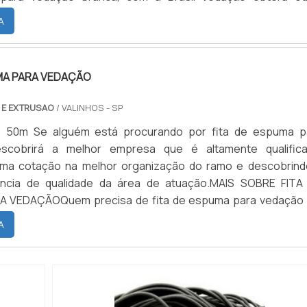
m cores sólidas e duráveis, que não desbotam ou amarelam.M
A
E ESPUMA P...
MA PARA VEDAÇÃO
 E EXTRUSAO
/ VALINHOS - SP
: 50m Se alguém está procurando por fita de espuma p
scobrirá a melhor empresa que é altamente qualifica
uma cotação na melhor organização do ramo e descobrind
ência de qualidade da área de atuação.MAIS SOBRE FITA
 VEDAÇÃOQuem precisa de fita de espuma para vedação
 inovadora, consegue encontrar o site da Brasil Vedação
A
ntrar borrachas fabri...