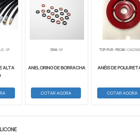
UE - SP
DNA
/ SP
TOP-PUR - PECAS
/ CAIEIRAS
E ALTA
ANEL ORING DE BORRACHA
ANÉIS DE POLIURE
O
RA
COTAR AGORA
COTAR AGORA
ILICONE