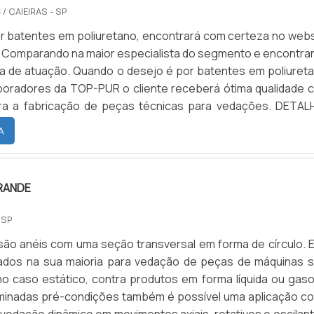
S
/ CAIEIRAS - SP
 batentes em poliuretano, encontrará com certeza no webs
 Comparando na maior especialista do segmento e encontra
rea de atuação. Quando o desejo é por batentes em poliureta
boradores da TOP-PUR o cliente receberá ótima qualidade 
ra a fabricação de peças técnicas para vedações. DETAL
TES EM POLIURETANO A TOP-PUR objetiva seus recursos
A
 parceiros uma estrutura com escritório de alta qualidade o
as as atividades e equipamentos de última geração, tudo i
 tenha batentes em poliuretano com assertividade. Há mui
RANDE
cientes de uma empresa demonstrar competência, excelênci
sua área de atuação. A TOP-PUR se mostra referência por t
 SP
a a fabricação de peças técnicas para vedações; Peças
 são anéis com uma seção transversal em forma de círculo. E
poliuretano e plásticos industriais sempre de forma sustentá
dos na sua maioria para vedação de peças de máquinas 
te para atender todas as demandas; Equipe multidisciplinar
o caso estático, contra produtos em forma líquida ou gaso
es associados. Ainda tratando-se de batentes em poliureta
minadas pré-condições também é possível uma aplicação c
 da empresa, a mesma deve prezar pelos produtos e servi