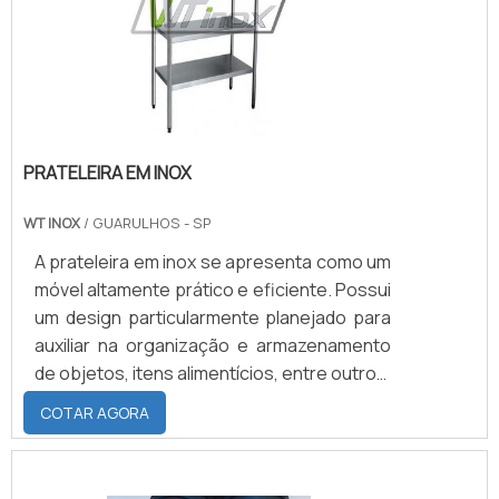
NEOPRENELembrando que a empresa se
responsabiliza por defeitos de fabricação
que podem aparecer durante os seis
primeiros meses de utilização, e não pela
má conservação ou utilização do
material. Solicite agora mesmo uma
PRATELEIRA EM INOX
cotação pelo portal Soluções Industriais. ...
WT INOX
/ GUARULHOS - SP
A prateleira em inox se apresenta como um
móvel altamente prático e eficiente. Possui
um design particularmente planejado para
auxiliar na organização e armazenamento
de objetos, itens alimentícios, entre outros,
em uma variedade de tipos de ambientes.
COTAR AGORA
Alguns locais onde a prateleira de inox é
amplamente utilizada são: Indústrias
químicas; Indústrias alimentícias;