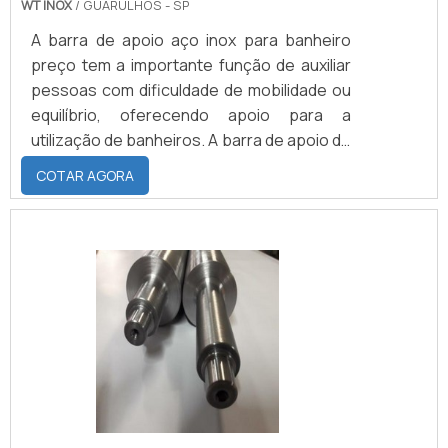
WT INOX
/ GUARULHOS - SP
A barra de apoio aço inox para banheiro
preço tem a importante função de auxiliar
pessoas com dificuldade de mobilidade ou
equilíbrio, oferecendo apoio para a
utilização de banheiros. A barra de apoio de
aço inox para banheiro pode ser instalada:
COTAR AGORA
Ao lado do vaso sanitário; No local de
banho; Nas extremidades da
banheira.Sobre a barra de apoioA barra de
apoio de aço inox para banheiro pode ser
produzida nos mais variados tamanhos e
modelos, de acordo com as preferências e
necessidades de cada usu.