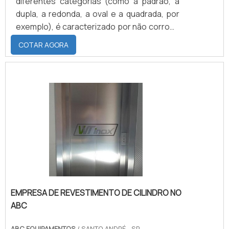
diferentes categorias (como a padrão, a
dupla, a redonda, a oval e a quadrada, por
exemplo), é caracterizado por não corroer,
oxidar ou enferrujar ao longo do tempo. No
COTAR AGORA
campo prático, são três as principais
funções que precisam, por obrigação, ser
cumpridas pela cuba de aço são a limpeza
de louças, sustentação de alimentos
gordurosos e facilidade no manuseio de
alimentos em geral.Diferentes espaços Os
principais espaços em .
EMPRESA DE REVESTIMENTO DE CILINDRO NO
ABC
ABC EQUIPAMENTOS
/ SANTO ANDRÉ - SP