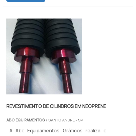
característica uma excelente aderência a
metais, uma boa resistência ao
rasgamento, a abrasão, a deformação
perante compressão, permeabilidade aos
gases e resiliência. Também possui muito
boa resistência dielétrica.BE...
REVESTIMENTO DE CILINDROS EM NEOPRENE
ABC EQUIPAMENTOS
/ SANTO ANDRÉ - SP
A Abc Equipamentos Gráficos realiza o