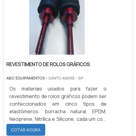
Comércios; Laboratórios; Supermercados;
Hospitais; Entre outros.Demais
benefíciosAlém de oferecer maior
possibilidade de organização,.
REVESTIMENTO DE ROLOS GRÁFICOS
ABC EQUIPAMENTOS
/ SANTO ANDRÉ - SP
Os materiais usados para fazer o
revestimento de rolos gráficos podem ser
confeccionados em cinco tipos de
elastômeros: borracha natural, EPDM,
Neoprene, Nitrílica e Silicone, cada um com
características distintas e tipos de
COTAR AGORA
resistência diferentes, por esse motivo é