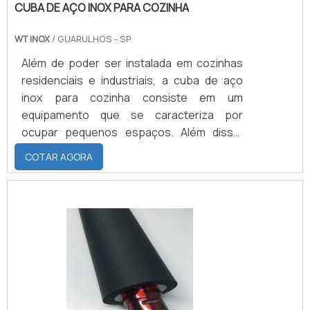
CUBA DE AÇO INOX PARA COZINHA
WT INOX
/ GUARULHOS - SP
Além de poder ser instalada em cozinhas
residenciais e industriais, a cuba de aço
inox para cozinha consiste em um
equipamento que se caracteriza por
ocupar pequenos espaços. Além disso,
trata-se de um produto que é
COTAR AGORA
invariavelmente incluso a bancadas
igualmente compostas por aço inoxidável.
É também por ser destinada às cozinhas de
maior ou menor porte que, no campo
prático, as funções que precisam ser
cumpridas pela cuba de aço para cozinha
se dividem entre facilidade no manuseio de
alimentos .