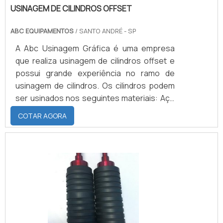
USINAGEM DE CILINDROS OFFSET
ABC EQUIPAMENTOS
/ SANTO ANDRÉ - SP
A Abc Usinagem Gráfica é uma empresa
que realiza usinagem de cilindros offset e
possui grande experiência no ramo de
usinagem de cilindros. Os cilindros podem
ser usinados nos seguintes materiais: Aço
1020; Aço 1045; Alumínio; Inox; Bronze;
COTAR AGORA
Latão.MATERIAIS DE QUALIDADE QUE
FAZEM DIFERENÇA NO MERCADOSão
utilizados para usinar os cilindros: Tornos
mecânicos, Torno CNC, Fresadoras, soldas
e ferramentas de alta qualidade a fim de
proporcionar o melhor serviço possível.
Além da usinagem de cilindros offset, a
empresa usina cilindros novos, realiza o
conserto de eixos, a recuperação de