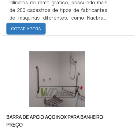
cilindros do ramo gráfico, possuindo mais
de 200 cadastros de tipos de fabricantes
de máquinas diferentes, como Nacbras,
Solna, Adast, Dafferner, e Heidelberg, uma
COTAR AGORA
das mais conhecidas no mercado.SAIBA
MAIS SOBRE ELASTÔMERO NITRILICA O
revestimento de cilindros Heidelberg na
maior parte das vezes é feito com nitrílica,
podendo variar de acordo com a aplicação
do material. As características do
elastômero Nitrilica são: Du.
BARRA DE APOIO AÇO INOX PARA BANHEIRO
PREÇO