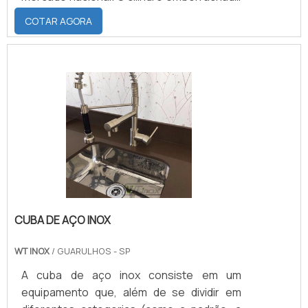
cotação pelo portal Soluções Industriais.
é um produto com resistência e com
COTAR AGORA
qualidade, com todos os cuidados
possíveis para manter o bom estado do
cilindro. APRIMORANDO O SERVIÇO PARA
MELHOR ATENDÊ-LOSA empresa busca
incessantemente o aprimoramento das
suas atividades e qualificação de seus
colaboradores, para proporcionar um
atendimento d.
CUBA DE AÇO INOX
WT INOX
/ GUARULHOS - SP
A cuba de aço inox consiste em um
equipamento que, além de se dividir em