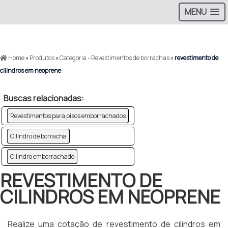
MENU
>
Home
»
Produtos
»
Categoria - Revestimentos de borrachas
»
revestimento de
cilindros em neoprene
Buscas relacionadas:
Revestimentos para pisos emborrachados
Cilindro de borracha
Cilindro emborrachado
REVESTIMENTO DE
CILINDROS EM NEOPRENE
Realize uma cotação de revestimento de cilindros em