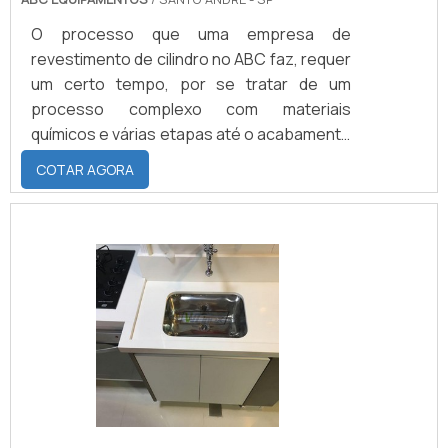
O processo que uma empresa de
revestimento de cilindro no ABC faz, requer
um certo tempo, por se tratar de um
processo complexo com materiais
químicos e várias etapas até o acabamento
da peça. O emborrachamento de cilindros
COTAR AGORA
segue as necessidades de cada cliente,
em relação à dureza, diâmetro,
acabamento e tipo de borracha.PRINCIPAIS
COMPONENTES DO EMBORRACHAMENTO
DE CILINDROSO emborrachamento em
cilindros pode ser feito com cinco tipos
diferentes de elastômeros, o EPDM,
neoprene, nitrílica, natu.