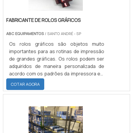
FABRICANTE DE ROLOS GRÁFICOS
ABC EQUIPAMENTOS
/ SANTO ANDRÉ - SP
Os rolos gráficos são objetos muito
importantes para as rotinas de impressão
de grandes gráficas. Os rolos podem ser
adquiridos de maneira personalizada de
acordo com os padrões da impressora em
que será inserido. Por esse motivo é
COTAR AGORA
recomendado procurar um fabricante de
rolos gráficos que seja referência no
mercado, pois com uma empresa assim os
produtos fornecidos são de alta qualidade
e resistentes.MAIS INFORMAÇÕES SOBRE
OS ROLOS GRÁFICOSO rolo tem a função