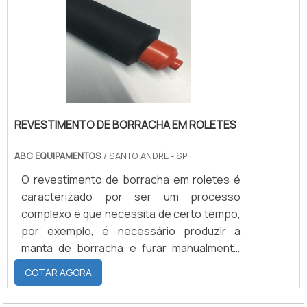
melhoria de seus produtos, no
fazendo com que seu uso também possa
desenvolvimento de compostos e
se dar ao longo de laboratórios, hospitais,
treinamento de funcionários para atender a
clínicas, consultórios médicos e demai.
demanda do mercado gráfico brasileiro
com o máximo de eficiência.
REVESTIMENTO DE BORRACHA EM ROLETES
ABC EQUIPAMENTOS
/ SANTO ANDRÉ - SP
O revestimento de borracha em roletes é
caracterizado por ser um processo
complexo e que necessita de certo tempo,
por exemplo, é necessário produzir a
manta de borracha e furar manualmente
todas as bolhas que podem ter nessa
COTAR AGORA
manta, revestir o cilindro com essa manta,
enfaixar, vulcanizar e por fim retificar o