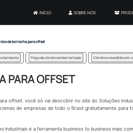
INÍCIO
SOBRE NÓS
PROD
rolos de borracha para offset
ra tambores
Preço de cilindro emborrachado
Cilindros revestidos em 
A PARA OFFSET
a offset, você só vai descobrir no site do Soluções Indust
zenas de empresas de todo o Brasil gratuitamente para t
 Industriais é a ferramenta business to business mais com