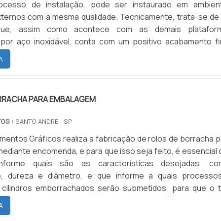
processo de instalação, pode ser instaurado em ambien
ma recuperação de ponta para garantir o bom funcionamento
xternos com a mesma qualidade. Tecnicamente, trata-se de
didos são encaminhados para a produção após confirmação 
que, assim como acontece com as demais platafor
iente, e fornecemos seis meses de garantia contra defeitos
 por aço inoxidável, conta com um positivo acabamento fin
solicitações, estas, que são analisadas previamente pelo se
gurança e uma eficaz vedação térmica e acústica aos espa
eça a eficência na fabricação de cilindros revestidos preço
A
stala representam as duas primeiras e mais básicas funçõe
BC Equipamentos se responsabiliza pela garantia de eventu
.
fabricação que possam existir até seis meses após a emissão
dos produtos, desde que os defeitos sejam avaliados e realm
RRACHA PARA EMBALAGEM
como defeitos de fabricação e não defeitos decorrentes da
dos cilindros. Solicite agora mesmo uma cotação pelo por
TOS
/ SANTO ANDRÉ - SP
striais.
mentos Gráficos realiza a fabricação de rolos de borracha p
diante encomenda, e para que isso seja feito, é essencial 
informe quais são as características desejadas, co
, dureza e diâmetro, e que informe a quais processo
s cilindros emborrachados serão submetidos, para que o t
elastômero seja empregado na peça.PREVENÇÃO PARA MAN
A
 E DURABILIDADE DO PRODUTOPor conta de ser consider