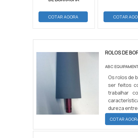
COTAR AGORA
COTAR AGO
ROLOS DE BO
ABC EQUIPAMEN
Os rolos de 
ser feitos c
trabalhar 
característi
dureza entre
de -30°C e m
COTAR AGOR
resistênc...