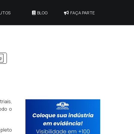
UTOS
BLOG
FAÇA PARTE
sp
riais,
odo o
pleto