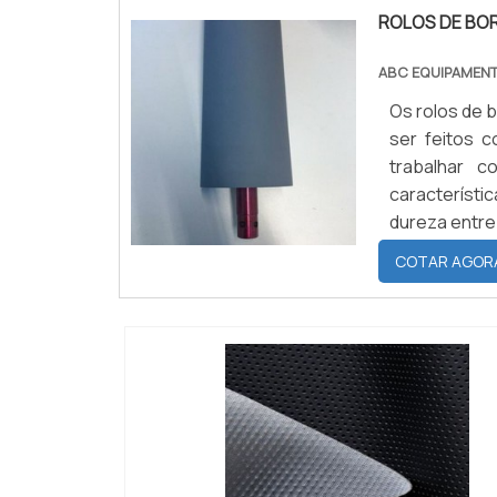
ROLOS DE BO
ABC EQUIPAMEN
Os rolos de 
ser feitos c
trabalhar 
característi
dureza entre
de -30°C e m
COTAR AGOR
resistência 
perante com
resistênci
NITRILICAA 
diluídos e c
utilizada p
resistência
lubrifican