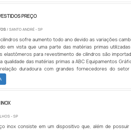
EVESTIDOS PREÇO
TOS
/ SANTO ANDRÉ - SP
cilindros sofre aumento todo ano devido as variações cambi
ndo em vista que uma parte das matérias primas utilizadas
 elastômeros para revestimento de cilindros são importad
a qualidade das matérias primas a ABC Equipamentos Gráfi
relação duradoura com grandes fornecedores do setor
iba mais informações sobre cilindro e suas vantagensOs pre
A
 de acordo com a modalidade de venda escolhida, que pode s
os; o revestimento do próprio cilindro do cliente ou venda a 
 qual enviamos eixos novos ao cliente, que se compromete 
 INOX
declaração, a devolver seus eixos usados dentro do prazo de
indros revestidos preço baixo também variam de acordo co
LHOS - SP
racha, que pode ser: Natural; EPDM; Neoprene; Nitrili
ço inox consiste em um dispositivo que, além de possuir
 cilindros revestidos também podem variar, caso seja necess