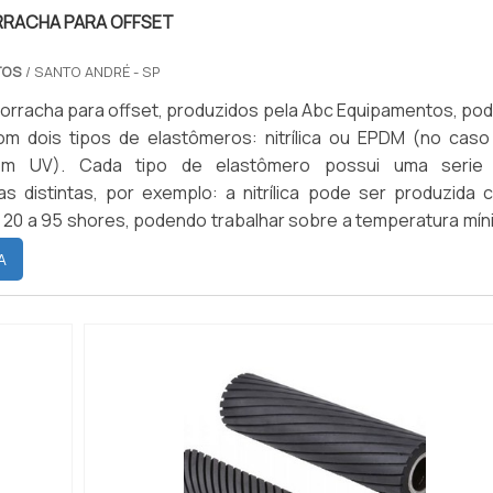
RRACHA PARA OFFSET
TOS
/ SANTO ANDRÉ - SP
borracha para offset, produzidos pela Abc Equipamentos, po
om dois tipos de elastômeros: nitrílica ou EPDM (no caso
com UV). Cada tipo de elastômero possui uma serie
cas distintas, por exemplo: a nitrílica pode ser produzida 
 20 a 95 shores, podendo trabalhar sobre a temperatura mín
áximas de 120°C, possui excelente resistência a abrasão, 
A
de aderência a metais, resistência ao rasgamento, deforma
pressão, resiliência e permeabilidade dos gases, e po
a dielétrica.RESISTÊNCIA E DURABILIDADE DA BORRA
borracha nitrílica também possui boa resistência aos áci
oncentrados. Em relação aos solventes, a borracha nitríli
ara revestir os cilindros para rotativas, possui excele
 a: Hidrocarbonetos alifáticos; Boa resistência a ól
tes; Hidrocarbonetos aromáticos; Pouca resistênci