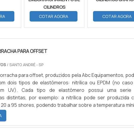
CILINDROS
RA
COTAR AGORA
COTAR AGORA
RRACHA PARA OFFSET
TOS
/ SANTO ANDRÉ - SP
borracha para offset, produzidos pela Abc Equipamentos, po
om dois tipos de elastômeros: nitrílica ou EPDM (no caso
com UV). Cada tipo de elastômero possui uma serie
cas distintas, por exemplo: a nitrílica pode ser produzida 
 20 a 95 shores, podendo trabalhar sobre a temperatura mín
áximas de 120°C, possui excelente resistência a abrasão, 
A