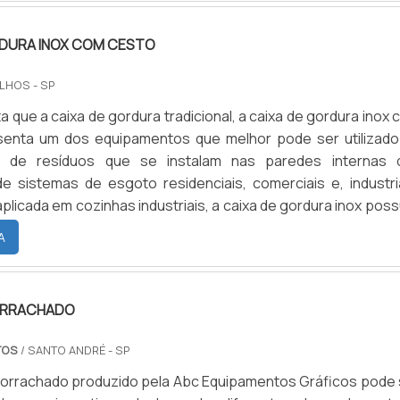
rági.
RDURA INOX COM CESTO
LHOS - SP
 que a caixa de gordura tradicional, a caixa de gordura inox
senta um dos equipamentos que melhor pode ser utilizado
o de resíduos que se instalam nas paredes internas 
e sistemas de esgoto residenciais, comerciais e, industria
licada em cozinhas industriais, a caixa de gordura inox poss
oletar não somente o óleo de cozinha, mas também out
A
ue podem vir a gerar prejuízos para a qualidade da água.
ORRACHADO
TOS
/ SANTO ANDRÉ - SP
orrachado produzido pela Abc Equipamentos Gráficos pode 