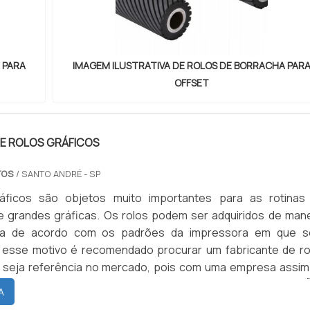
.ENTENDA MELHOR A QUALIDADE DOS ROLOS DE BORRA
Já os rolos de borracha feitos com EPDM, possuem como ma
segundo a tabela comparativa para aplicação de elastômeros
o ozônio. As principais características do revestimento de r
 PARA
IMAGEM ILUSTRATIVA DE ROLOS DE BORRACHA PAR
: o material pode ser feito na dureza de 30 a 90 shor
OFFSET
temperaturas mínimas de -40°C e máximas de 120°C. E
ssui excelente resistência dielétrica, boa resiliência, 
a abrasão, e boa resistência a permeabilidade dos gases.
sistência aos ácidos, o EPDM possui excelente resistência 
DE ROLOS GRÁFICOS
dos e boa resistência aos ácidos concentrados.Solicite ag
tação pelo portal Soluções Industriais....
TOS
/ SANTO ANDRÉ - SP
áficos são objetos muito importantes para as rotinas
 grandes gráficas. Os rolos podem ser adquiridos de mane
ada de acordo com os padrões da impressora em que s
r esse motivo é recomendado procurar um fabricante de ro
e seja referência no mercado, pois com uma empresa assim
necidos são de alta qualidade e resistentes.MAIS INFORMAÇ
A
LOS GRÁFICOSO rolo tem a função de ajudar na passagem