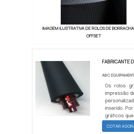
oxigenados
PARA OFFSET
atribuição, 
resistência a
IMAGEM ILUSTRATIVA DE ROLOS DE BORRACHA
em EPDM são
OFFSET
aguentando 
material po
resistência 
relação à re
FABRICANTE 
ácidos diluí
mesmo uma co
ABC EQUIPAMEN
Os rolos gr
impressão de
personaliz
inserido. Po
gráficos qu
produtos for
COTAR AGOR
SOBRE OS RO