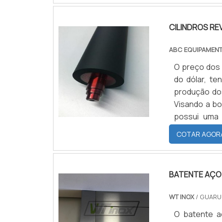
papel entre .
CILINDROS R
ABC EQUIPAMEN
O preço dos 
do dólar, te
produção dos
Visando a bo
possui uma 
borracha. Sa
COTAR AGOR
podem variar
cilindros nov
de troca, no
BATENTE AÇO
meio de uma 
dias. Os cil
WT INOX
/ GUARU
tipo de bor
O batente a
Silicone. Os