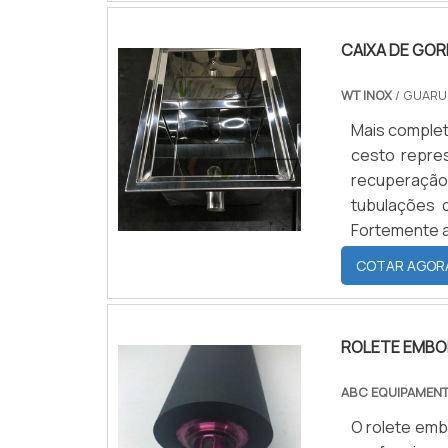
um material f
CAIXA DE GO
WT INOX
/ GUARU
Mais completa
cesto repre
recuperaçã
tubulações d
Fortemente ap
função de c
COTAR AGOR
substâncias q
ROLETE EMB
ABC EQUIPAMEN
O rolete emb