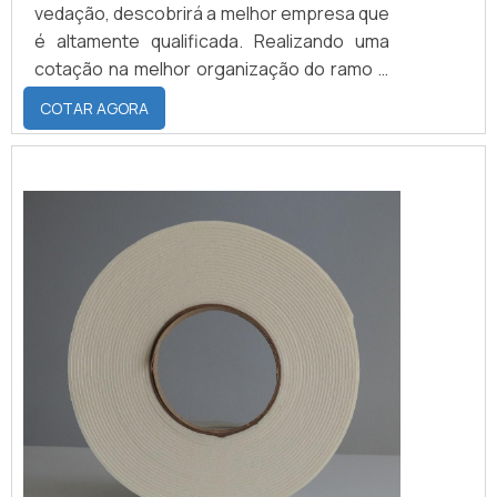
vedação, descobrirá a melhor empresa que
é altamente qualificada. Realizando uma
cotação na melhor organização do ramo e
descobrindo a maior referência de
COTAR AGORA
qualidade da área de atuação.MAIS SOBRE
FITA DE ESPUMA PARA VEDAÇÃOQuem
precisa de fita de espuma para vedação
em uma empresa inovadora, consegue
encontrar o site da Brasil Vedação. É
possível encontrar borrachas fabri...