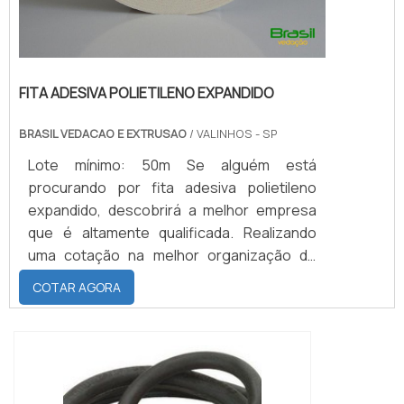
FITA ADESIVA POLIETILENO EXPANDIDO
BRASIL VEDACAO E EXTRUSAO
/ VALINHOS - SP
Lote mínimo: 50m Se alguém está
procurando por fita adesiva polietileno
expandido, descobrirá a melhor empresa
que é altamente qualificada. Realizando
uma cotação na melhor organização do
ramo e descobrindo a maior referência de
COTAR AGORA
qualidade da área de atuação.Quando o
tema é fita adesiva polietileno expandido,
com os colaboradores da Brasil Vedação
poderá encontrar excelente custo-
benefício com cores sólidas e duráveis,