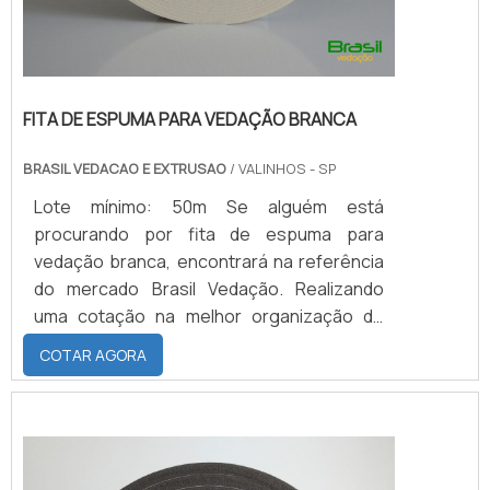
FITA DE ESPUMA PARA VEDAÇÃO BRANCA
BRASIL VEDACAO E EXTRUSAO
/ VALINHOS - SP
Lote mínimo: 50m Se alguém está
procurando por fita de espuma para
vedação branca, encontrará na referência
do mercado Brasil Vedação. Realizando
uma cotação na melhor organização do
ramo e descobrindo a maior referência de
COTAR AGORA
qualidade da área de atuação.Quando a
busca é por fita de espuma para vedação
branca, com a Brasil Vedação obterá ótima
qualidade com cores sólidas e duráveis,
que não desbotam ou amarelam.MAIS