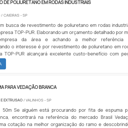
 DE POLIURETANO EM RODAS INDUSTRIAIS
S
/ CAIEIRAS - SP
 busca de revestimento de poliuretano em rodas industria
mpresa TOP-PUR. Elaborando um orçamento detalhado por m
empresa da área e achando a melhor referência
ando o interesse é por revestimento de poliuretano em ro
, na TOP-PUR alcançará excelente custo-benefício com pe
m poliuretano e plásticos industriais sempre de fo
A
.MAIS SOBRE REVESTIMENT...
UMA PARA VEDAÇÃO BRANCA
 E EXTRUSAO
/ VALINHOS - SP
: 50m Se alguém está procurando por fita de espuma p
nca, encontrará na referência do mercado Brasil Vedaç
uma cotação na melhor organização do ramo e descobrind