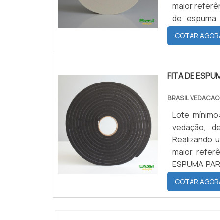
maior referê
de espuma 
qualidade co
COTAR AGOR
SOBRE FITA D
FITA DE ESPU
BRASIL VEDACAO
Lote mínimo
vedação, de
Realizando 
maior refer
ESPUMA PARA
uma empresa
COTAR AGOR
possível enco