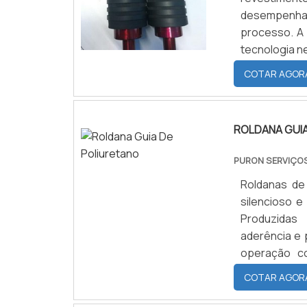
desempenhar
processo. A 
tecnologia ne
necessidad
COTAR AGOR
MELHORES D
diretamente d
ROLDANA GUI
PURON SERVIÇOS
Roldanas de
silencioso e
Produzidas
aderência e 
operação co
equipamento
COTAR AGOR