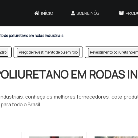
INÍCIO
SOBRE NÓS
PROD
o de poliuretano em rodas industriais
ndro
Preço de revestimento de pu em rolo
Revestimento poliuretano em
OLIURETANO EM RODAS IN
industriais, conheça os melhores fornecedores, cote produ
para todo o Brasil