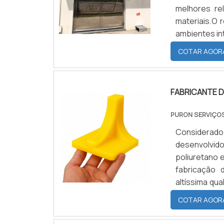
melhores re
materiais.O 
ambientes in
adequação a 
COTAR AGOR
elevadas, e
utiliza.
FABRICANTE 
PURON SERVIÇOS
Considerad
desenvolvid
poliuretano 
fabricação
altíssima qu
usinagem pr
COTAR AGOR
quaisquer ti