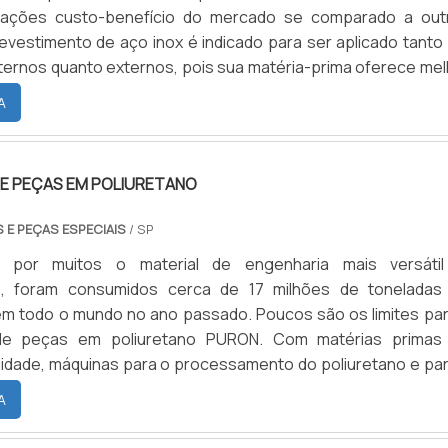
lações custo-benefício do mercado se comparado a out
revestimento de aço inox é indicado para ser aplicado tanto
ternos quanto externos, pois sua matéria-prima oferece mel
uma grande variedade de fatores, como umidade, temperatu
A
ntre outros. Por isso, o revestimento em inox é amplame
DE PEÇAS EM POLIURETANO
 E PEÇAS ESPECIAIS
/ SP
o por muitos o material de engenharia mais versátil
o, foram consumidos cerca de 17 milhões de toneladas
em todo o mundo no ano passado. Poucos são os limites par
 de peças em poliuretano PURON. Com matérias primas
alidade, máquinas para o processamento do poliuretano e par
ecisos e uma mão de obra experiente é possível fabri
A
pos de peças em poliuretano.