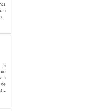
ros
 em
hor
ras
nte
 já
 de
a a
 de
a a
car