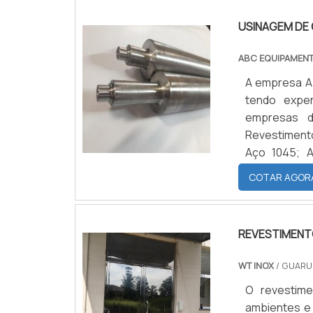
USINAGEM DE 
ABC EQUIPAMEN
A empresa Ab
tendo exper
empresas 
Revestimento
Aço 1045; A
usinagem de 
COTAR AGOR
ferramentas
possível.SE
REVESTIMENTO
WT INOX
/ GUARU
O revestime
ambientes e