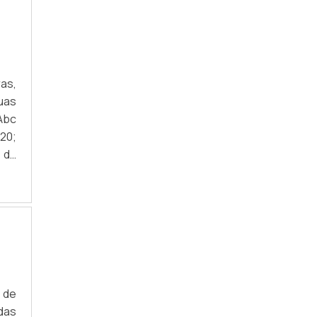
PEÇAS TÉCNICAS EM POLIURETANO
as,
uas
Abc
20;
 da
s e
iço
 de
das