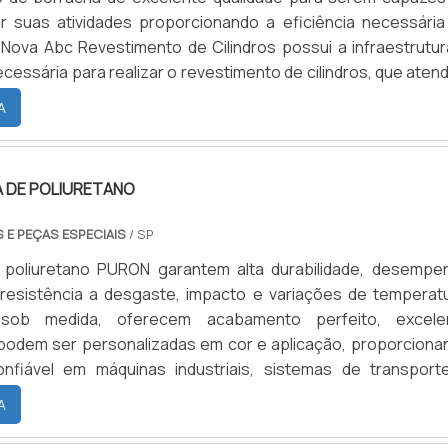
 suas atividades proporcionando a eficiência necessária
Nova Abc Revestimento de Cilindros possui a infraestrutur
cessária para realizar o revestimento de cilindros, que aten
e e a expectativa dos clientes.QUALIDADE DE UMA 
A
O MERCADOA eficácia do material em maquina depend
a .
A DE POLIURETANO
 E PEÇAS ESPECIAIS
/ SP
 poliuretano PURON garantem alta durabilidade, desempe
 resistência a desgaste, impacto e variações de temperatu
 sob medida, oferecem acabamento perfeito, excele
podem ser personalizadas em cor e aplicação, proporciona
nfiável em máquinas industriais, sistemas de transport
s de movimentação de carga.
A