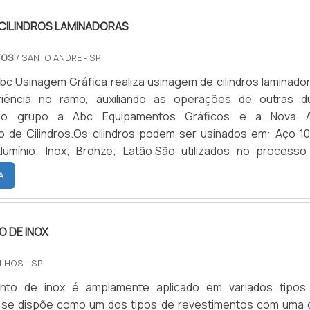
CILINDROS LAMINADORAS
TOS
/ SANTO ANDRÉ - SP
c Usinagem Gráfica realiza usinagem de cilindros laminador
iência no ramo, auxiliando as operações de outras d
do grupo a Abc Equipamentos Gráficos e a Nova 
 de Cilindros.Os cilindros podem ser usinados em: Aço 10
lumínio; Inox; Bronze; Latão.São utilizados no processo
cilindros: Tornos mecânicos, Torno CNC, Fresadoras, solda
A
 de alta qualidade a fim de proporcionar o melhor serv
RVIÇOS.
 DE INOX
LHOS - SP
nto de inox é amplamente aplicado em variados tipos
 se dispõe como um dos tipos de revestimentos com uma 