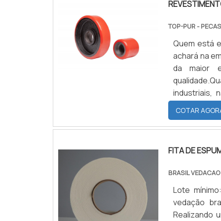
REVESTIMENTO
TOP-PUR - PECA
Quem está em
achará na e
da maior 
qualidade.Qu
industriais
técnicas e
COTAR AGOR
sustentável
FITA DE ESP
BRASIL VEDACAO
Lote mínimo
vedação bra
Realizando 