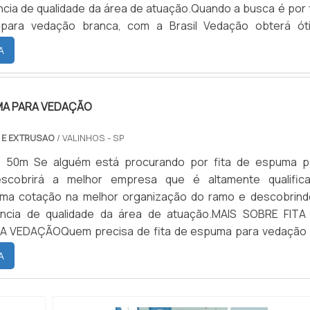
ncia de qualidade da área de atuação.Quando a busca é por f
para vedação branca, com a Brasil Vedação obterá ót
m cores sólidas e duráveis, que não desbotam ou amarelam.M
A
E ESPUMA P...
MA PARA VEDAÇÃO
 E EXTRUSAO
/ VALINHOS - SP
: 50m Se alguém está procurando por fita de espuma p
scobrirá a melhor empresa que é altamente qualifica
uma cotação na melhor organização do ramo e descobrind
ência de qualidade da área de atuação.MAIS SOBRE FITA
 VEDAÇÃOQuem precisa de fita de espuma para vedação
 inovadora, consegue encontrar o site da Brasil Vedação
A
ntrar borrachas fabri...