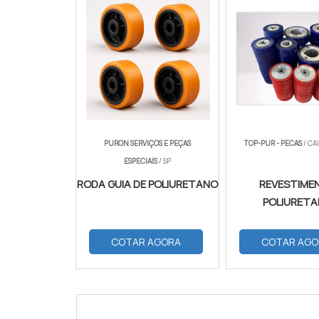
PURON SERVIÇOS E PEÇAS
TOP-PUR - PECAS
/ CAI
ESPECIAIS
/ SP
RODA GUIA DE POLIURETANO
REVESTIME
POLIURET
COTAR AGORA
COTAR AGO