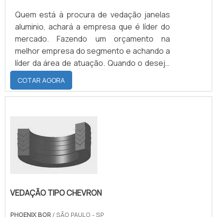
Quem está à procura de vedação janelas
aluminio, achará a empresa que é líder do
mercado. Fazendo um orçamento na
melhor empresa do segmento e achando a
líder da área de atuação. Quando o desejo
é por vedação janelas aluminio, com a
COTAR AGORA
Borrachas Faccini alcançará proteção com
produtos que entregam durabilidade e
sustentabilidade para todas as aplicações.
MAIS DETALHES SOBRE VEDAÇÃO JANELAS
ALUMINIO Há muitas maneiras eficientes de
demonstr...
VEDAÇÃO TIPO CHEVRON
PHOENIX BOR
/ SÃO PAULO - SP