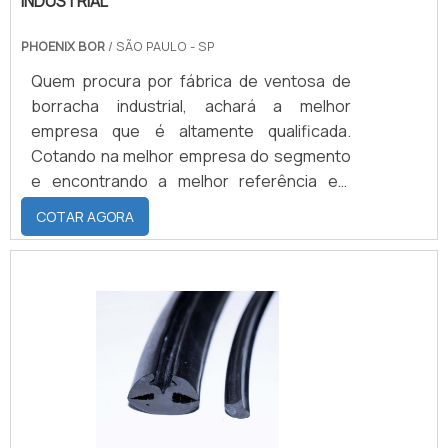
INDUSTRIAL
PHOENIX BOR
/ SÃO PAULO - SP
Quem procura por fábrica de ventosa de
borracha industrial, achará a melhor
empresa que é altamente qualificada.
Cotando na melhor empresa do segmento
e encontrando a melhor referência em
qualidade.Quando a procura é por fábrica
COTAR AGORA
de ventosa de borracha industrial, com os
profissionais especializados da Phoenix
Bor poderá encontrar excelente custo-
benefício com produtos com qualidade e
responsabilidade para os mais diversos
setores industriais.sOBRE FÁBRICA DE
VENTOSA DE BORRACHA INDUSTRIALHá
muitas maneiras eficientes de demonstrar
competência e excelência em sua área de