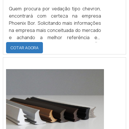
Quem procura por vedação tipo chevron,
encontrará com certeza na empresa
Phoenix Bor. Solicitando mais informações
na empresa mais conceituada do mercado
e achando a melhor referência em
qualidade.DETALHES SOBRE VEDAÇÃO
COTAR AGORA
TIPO CHEVRONQuem precisa de vedação
tipo chevron em uma empresa altamente
qualificada, acha o site da Phoenix Bor. É
possível encontrar vedações industriais e
peças técnicas em borracha,
disponibilizando tudo que há de m...