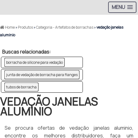
MENU
Home
»
Produtos
»
Categoria - Artefatos de borrachas
»
vedação janelas
aluminio
Buscas relacionadas:
borracha de silicone para vedação
junta de vedação de borracha para flanges
tubos de borracha
VEDAÇÃO JANELAS
ALUMINIO
Se procura ofertas de vedação janelas aluminio,
encontre os melhores distribuidores, faça um