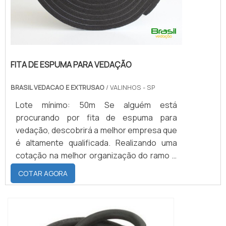
FITA DE ESPUMA PARA VEDAÇÃO
BRASIL VEDACAO E EXTRUSAO
/ VALINHOS - SP
Lote mínimo: 50m Se alguém está
procurando por fita de espuma para
vedação, descobrirá a melhor empresa que
é altamente qualificada. Realizando uma
cotação na melhor organização do ramo e
descobrindo a maior referência de
COTAR AGORA
qualidade da área de atuação.MAIS SOBRE
FITA DE ESPUMA PARA VEDAÇÃOQuem
precisa de fita de espuma para vedação
em uma empresa inovadora, consegue