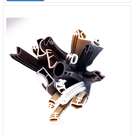
excelente custo-benefício com
atendimento das normas exigidas pelo
mercado nos requisitos, especificações e,
principalmente, nas exigências dos
clientes.UM POUCO MAIS SOBRE O
FABRICANT...