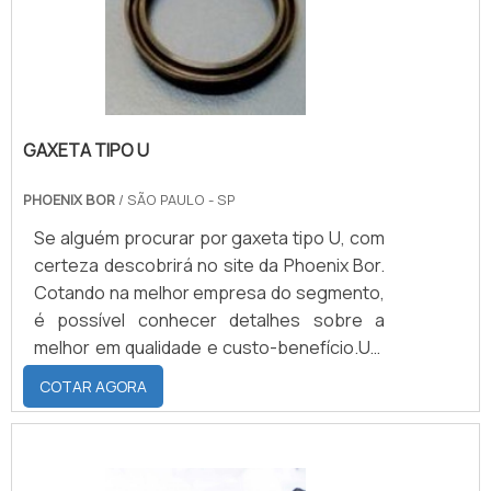
GAXETA TIPO U
PHOENIX BOR
/ SÃO PAULO - SP
Se alguém procurar por gaxeta tipo U, com
certeza descobrirá no site da Phoenix Bor.
Cotando na melhor empresa do segmento,
é possível conhecer detalhes sobre a
melhor em qualidade e custo-benefício.UM
POUCO MAIS SOBRE A GAXETA TIPO USe
COTAR AGORA
alguém busca por gaxeta tipo U em uma
empresa comprometida com os serviços,
vai até o site da Phoenix Bor. A empresa
trabalha com vedações industriais e peças