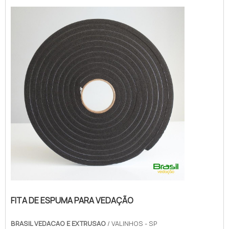
branca, com a Brasil Vedação obterá ótima
qualidade com cores sólidas e duráveis,
que não desbotam ou amarelam.MAIS
SOBRE FITA DE ESPUMA P...
FITA DE ESPUMA PARA VEDAÇÃO
BRASIL VEDACAO E EXTRUSAO
/ VALINHOS - SP