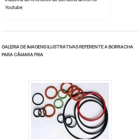
clientes, a empresa entende que seu
Youtube
melhor destaque é conquistar a confiança
de cada um. Tudo isso só é possível
através do investimento em equipamentos
modernos e profissionais experientes. A
Phoenix Bor é uma empresa que tem sido
GALERIA DE IMAGENS ILUSTRATIVAS REFERENTE A BORRACHA
apontada de forma positiva no segmento
PARA CÂMARA FRIA
por toda seriedade e qualidade, o que
garante o sucesso aos parceiros de ponta
a ponta..