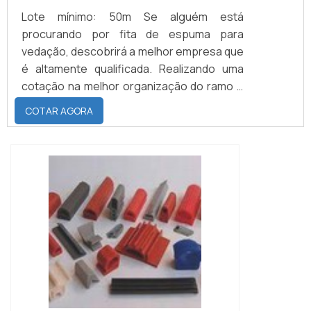
Lote mínimo: 50m Se alguém está
procurando por fita de espuma para
vedação, descobrirá a melhor empresa que
é altamente qualificada. Realizando uma
cotação na melhor organização do ramo e
descobrindo a maior referência de
COTAR AGORA
qualidade da área de atuação.MAIS SOBRE
FITA DE ESPUMA PARA VEDAÇÃOQuem
precisa de fita de espuma para vedação
em uma empresa inovadora, consegue
encontrar o site da Brasil Vedação. É
possível encontrar borrachas fabri...