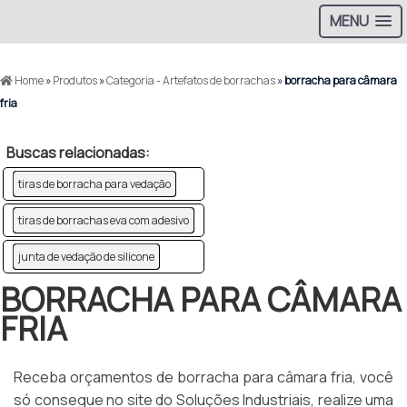
MENU
Home
»
Produtos
»
Categoria - Artefatos de borrachas
»
borracha para câmara
fria
Buscas relacionadas:
tiras de borracha para vedação
tiras de borrachas eva com adesivo
junta de vedação de silicone
BORRACHA PARA CÂMARA
FRIA
Receba orçamentos de borracha para câmara fria, você
só consegue no site do Soluções Industriais, realize uma