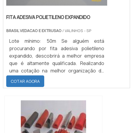
FITA ADESIVA POLIETILENO EXPANDIDO
BRASIL VEDACAO E EXTRUSAO
/ VALINHOS - SP
Lote mínimo: 50m Se alguém está
procurando por fita adesiva polietileno
expandido, descobrirá a melhor empresa
que é altamente qualificada. Realizando
uma cotação na melhor organização do
ramo e descobrindo a maior referência de
COTAR AGORA
qualidade da área de atuação.Quando o
tema é fita adesiva polietileno expandido,
com os colaboradores da Brasil Vedação
poderá encontrar excelente custo-
benefício com cores sólidas e duráveis,
que não desbotam o...