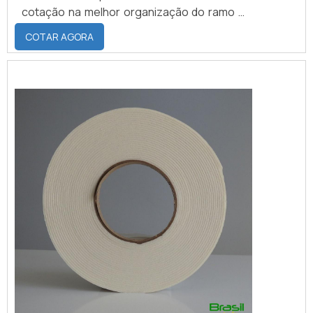
cotação na melhor organização do ramo e
descobrindo a maior referência de
COTAR AGORA
qualidade da área de atuação.MAIS SOBRE
FITA DE ESPUMA PARA VEDAÇÃOQuem
precisa de fita de espuma para vedação
em uma empresa inovadora, consegue
encontrar o site da Brasil Vedação. É
possível encontrar borrachas fabri...