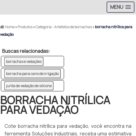
MENU
Home
»
Produtos
»
Categoria - Artefatos de borrachas
»
borracha nitrílica para
vedação
Buscas relacionadas:
borrachas e vedações
borracha para cano de irrigação
junta de vedação de silicone
BORRACHA NITRÍLICA
PARA VEDAÇÃO
Cote borracha nitrílica para vedação, você encontra na
ferrementa Soluções Industriais, receba uma estimativa