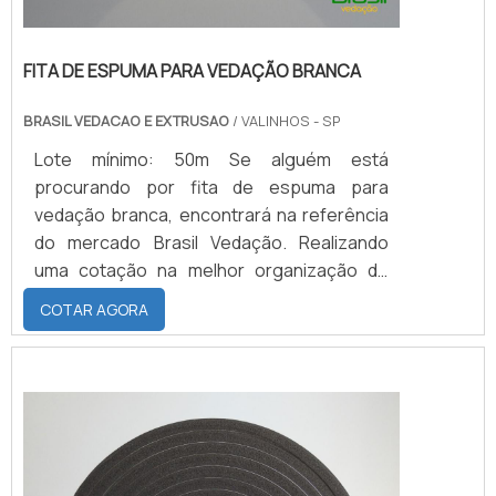
FITA DE ESPUMA PARA VEDAÇÃO BRANCA
BRASIL VEDACAO E EXTRUSAO
/ VALINHOS - SP
Lote mínimo: 50m Se alguém está
procurando por fita de espuma para
vedação branca, encontrará na referência
do mercado Brasil Vedação. Realizando
uma cotação na melhor organização do
ramo e descobrindo a maior referência de
COTAR AGORA
qualidade da área de atuação.Quando a
busca é por fita de espuma para vedação
branca, com a Brasil Vedação obterá ótima
qualidade com cores sólidas e duráveis,
que não desbotam ou amarelam.MAIS
SOBRE FITA DE ESPUMA P...