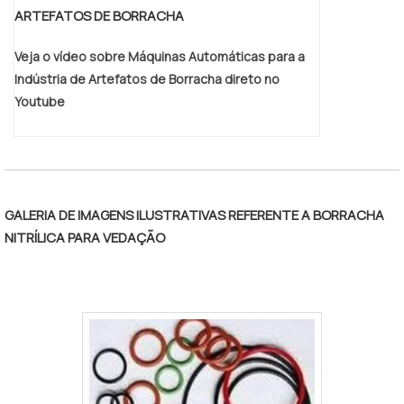
ARTEFATOS DE BORRACHA
onde são realizadas as atividades e
estrutura suficiente para atender todas as
Veja o vídeo sobre Máquinas Automáticas para a
demandas. Tudo isso, somado a uma
Indústria de Artefatos de Borracha direto no
equipe com colaboradores proativos e
Youtube
profissionais com vasta experiência na
área, comprova sua essência de trazer o
melhor para todos os clientes. Aproveite a
visita para acessar o site e saber mais
sobre a empresa, os serviços e os
GALERIA DE IMAGENS ILUSTRATIVAS REFERENTE A BORRACHA
produtos!.
NITRÍLICA PARA VEDAÇÃO