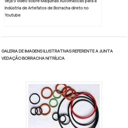
Veja o vídeo sobre Máquinas Automáticas para a
constante. Tudo isso, somado a uma
Indústria de Artefatos de Borracha direto no
equipe com colaboradores proativos e
Youtube
especialistas dedicados, comprova sua
essência de trazer o melhor para todos os
clientes. Aproveite a visita para acessar o
site e saber mais sobre a empresa, os
serviços e os produtos!.
GALERIA DE IMAGENS ILUSTRATIVAS REFERENTE A JUNTA
VEDAÇÃO BORRACHA NITRÍLICA