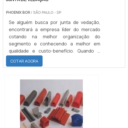
PHOENIX BOR
/ SÃO PAULO - SP
Se alguém busca por junta de vedação,
encontrará a empresa líder do mercado
cotando na melhor organização do
segmento e conhecendo a melhor em
qualidade e custo-benefício. Quando o
desejo é por junta de vedação, com a
COTAR AGORA
Phoenix Bor alcançará excelente eficiência
com comprometimento com os resultados
dos clientes.OUTRAS INFORMAÇÕES
SOBRE A JUNTA DE VEDAÇÃOHá muitas
maneiras eficientes de demonstrar
competência e excelência em uma área de
a...