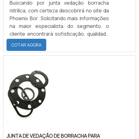
Buscando por junta vedação borracha
nitrílica, com certeza descobrirá no site da
Phoenix Bor. Solicitando mais informações
na maior especialista do segmento, o
cliente encontrará sofisticação, qualidade
e preço justo em um só lugar.É importante
COTAR AGORA
lembrar que o produto deve ser adquirido
com empresas especializadas. Esse tipo
de cuidado ajuda a garantir a qualidade e
durabilidade dos materiais, além de evitar
prejuízos com substituições fr...
JUNTA DE VEDAÇÃO DE BORRACHA PARA