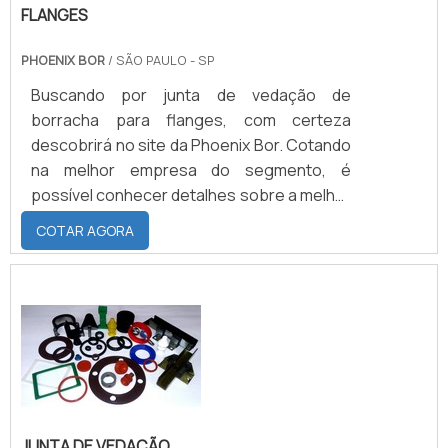
FLANGES
PHOENIX BOR
/ SÃO PAULO - SP
Buscando por junta de vedação de
borracha para flanges, com certeza
descobrirá no site da Phoenix Bor. Cotando
na melhor empresa do segmento, é
possível conhecer detalhes sobre a melhor
em qualidade e custo-benefício.Quando o
COTAR AGORA
desejo é por junta de vedação de borracha
para flanges, com os profissionais da
Phoenix Bor conseguirá ótima qualidade
com atendimento das normas exigidas pelo
mercado nos requisitos, especificações e,
principalmen...
JUNTA DE VEDAÇÃO