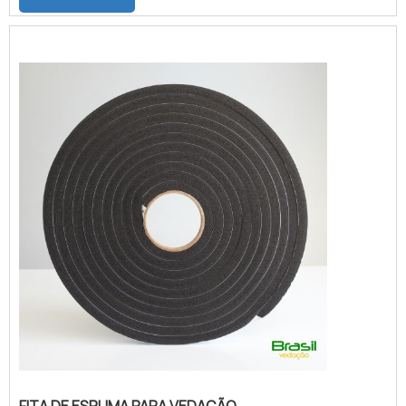
qualidade da área de atuação.Quando a
busca é por fita de espuma para vedação
branca, com a Brasil Vedação obterá ótima
qualidade com cores sólidas e duráveis,
que não desbotam ou amarelam.MAIS
SOBRE FITA DE ESPUMA P...