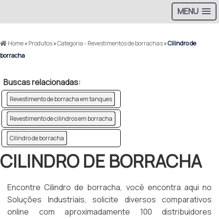
MENU
Home
»
Produtos
»
Categoria - Revestimentos de borrachas
»
Cilindro de
borracha
Buscas relacionadas:
Revestimento de borracha em tanques
Revestimento de cilindros em borracha
Cilindro de borracha
CILINDRO DE BORRACHA
Encontre Cilindro de borracha, você encontra aqui no
Soluções Industriais, solicite diversos comparativos
online com aproximadamente 100 distribuidores