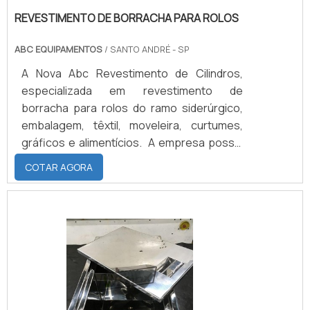
REVESTIMENTO DE BORRACHA PARA ROLOS
ABC EQUIPAMENTOS
/ SANTO ANDRÉ - SP
A Nova Abc Revestimento de Cilindros,
especializada em revestimento de
borracha para rolos do ramo siderúrgico,
embalagem, têxtil, moveleira, curtumes,
gráficos e alimentícios. A empresa possui
infraestrutura para produzir eixos de 5000
COTAR AGORA
milímetros de comprimento e 1000
milímetros de diâmetro.CONFECÇÃO DOS
MATERIAIS COM ELASTÔMEROE os
materiais podem ser confeccionados em
cinco tipos de elastômeros: borracha
natural, EPDM, Neoprene, Nitrilica e Silicone,
cada um com características distintas e
tipos de resistência diferentes, por esse