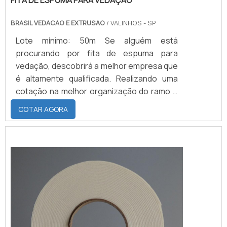
FITA DE ESPUMA PARA VEDAÇÃO
BRASIL VEDACAO E EXTRUSAO
/ VALINHOS - SP
Lote mínimo: 50m Se alguém está
procurando por fita de espuma para
vedação, descobrirá a melhor empresa que
é altamente qualificada. Realizando uma
cotação na melhor organização do ramo e
descobrindo a maior referência de
COTAR AGORA
qualidade da área de atuação.MAIS SOBRE
FITA DE ESPUMA PARA VEDAÇÃOQuem
precisa de fita de espuma para vedação
em uma empresa inovadora, consegue
encontrar o site da Brasil Vedação. É
possível encontrar borrachas fabri...