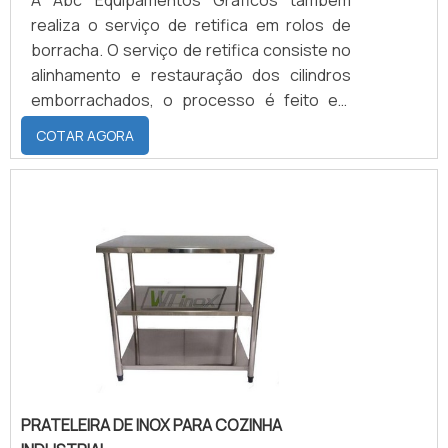
A Abc Equipamentos Gráficos também
realiza o serviço de retifica em rolos de
borracha. O serviço de retifica consiste no
alinhamento e restauração dos cilindros
emborrachados, o processo é feito em
torno mecânico através de uma ferramenta
COTAR AGORA
chamada rebolo, que gira em grande
velocidade ao redor dos rolos que remove
milímetros da superfície do rolo para que o
cilindro fique alinhado e atinja as medidas
determinadas para garantir bom
funcionamento.ANÁLISE EFICIENTE DO
PRODUTOAntes de realizar o serv.
PRATELEIRA DE INOX PARA COZINHA