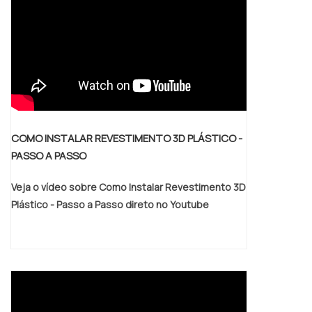
escolhido o tipo certo de elastômero.Por
exemplo: a borracha natural, cuja maior
atribuição é a resiliência do material, pode
ser produzida com dureza de 50 a 90
shores, resistindo a variações de
temperaturas entre -20°C e 90°C. O EPDM
possui como maior atribuição a resistência
ao ozônio, podendo ser feito com dureza
COMO INSTALAR REVESTIMENTO 3D PLÁSTICO -
entre 30 a 90 shores, apresentando
PASSO A PASSO
resistência as temperaturas que variam
entre -60°C e 130°C.O Neoprene possui
Veja o vídeo sobre Como Instalar Revestimento 3D
grande resistência a óleo intempéries,
Plástico - Passo a Passo direto no Youtube
sendo confeccionado com dureza entre 50
a 95 shores e trabalhando sobre a variação
de temperaturas entre -40°C e 120°C. A
Nitrilica pode ser confeccionada com
dureza entre 20 a 95 shores e trabalha
bem sob temperaturas entre -30°C a