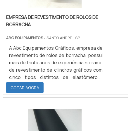
EMPRESA DE REVESTIMENTO DE ROLOS DE
BORRACHA
ABC EQUIPAMENTOS
/ SANTO ANDRÉ - SP
A Abc Equipamentos Gráficos, empresa de
revestimento de rolos de borracha, possui
mais de trinta anos de experiência no ramo
de revestimento de cilindros gráficos com
cinco tipos distintos de elastômeros:
Borracha natural; Neoprene; Nitrílica;
COTAR AGORA
EPDM; Silicone.CARACTERÍSTICAS DE
CADA TIPO DE ELASTÔMEROCada um com
suas características e maiores atribuições
para cada tipo de serviço. Por exemplo: o
silicone é um elastômero mais conhecido
por conta da resistência ao calor, podendo