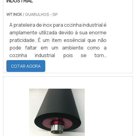
INDUSTRIAL
WT INOX
/ GUARULHOS - SP
A prateleira de inox para cozinha industrial é
amplamente utilizada devido à sua enorme
praticidade. É um item essêncial que não
pode faltar em um ambiente como a
cozinha industrial pois se torna
fundamental para realizar a organização do
COTAR AGORA
local. Além de dispor de espaço para
armazenamento de itens para fins
alimentícios, a prateleira tem a função
essencial de otimizar o espaço no local
para sistematizar o manuseio dos
alimentos.Benefícios do produtoOutra
ação importantíssima que a prateleira em .