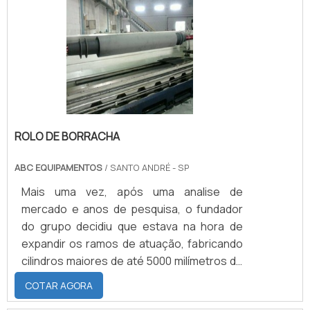
Hospitais; Entre outros.Demais
benefíciosAlém de oferecer maior
possibilidade de organização,.
ROLO DE BORRACHA
ABC EQUIPAMENTOS
/ SANTO ANDRÉ - SP
Mais uma vez, após uma analise de
mercado e anos de pesquisa, o fundador
do grupo decidiu que estava na hora de
expandir os ramos de atuação, fabricando
cilindros maiores de até 5000 milímetros de
comprimento por 1000 milímetros de
COTAR AGORA
diâmetro, e em 05 de março de 2009 a Nova