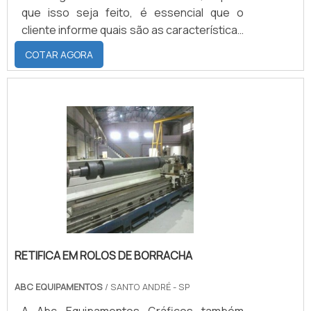
que isso seja feito, é essencial que o
cliente informe quais são as características
desejadas, como: comprimento, dureza e
COTAR AGORA
diâmetro, e que informe a quais processos
e materiais os cilindros emborrachados
serão submetidos, para que o tipo correto
de elastômero seja empregado na
peça.PREVENÇÃO PARA MANTER A
QUALIDADE E DURABILIDADE DO
PRODUTOPor conta de ser considerado um
material frági.
RETIFICA EM ROLOS DE BORRACHA
ABC EQUIPAMENTOS
/ SANTO ANDRÉ - SP