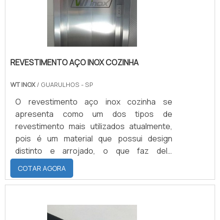
recorte das peças que são amplamente
utiliza.
REVESTIMENTO AÇO INOX COZINHA
WT INOX
/ GUARULHOS - SP
O revestimento aço inox cozinha se
apresenta como um dos tipos de
revestimento mais utilizados atualmente,
pois é um material que possui design
distinto e arrojado, o que faz dele
adequado a todo tipo de ambiente como
COTAR AGORA
uma cozinha residencial, por exemplo. Além
de seu design inovador, o revestimento de
aço inox é um material que dispõe de várias
vantagens, conheça algumas delas a