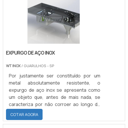
produzida nos mais variados tamanhos e
modelos, de acordo com as preferências e
necessidades de cada usu.
EXPURGO DE AÇO INOX
WT INOX
/ GUARULHOS - SP
Por justamente ser constituído por um
metal absolutamente resistente, o
expurgo de aço inox se apresenta como
um objeto que, antes de mais nada, se
caracteriza por não corroer ao longo do
tempo. Ainda em primeiro plano, é preciso
COTAR AGORA
destacar que se trata de um componente
majoritariamente destinado a aplicações