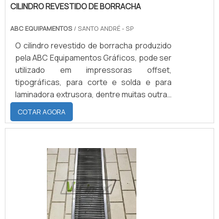
CILINDRO REVESTIDO DE BORRACHA
ABC EQUIPAMENTOS
/ SANTO ANDRÉ - SP
O cilindro revestido de borracha produzido
pela ABC Equipamentos Gráficos, pode ser
utilizado em impressoras offset,
tipográficas, para corte e solda e para
laminadora extrusora, dentre muitas outras
máquinas que necessitam desse tipo de
COTAR AGORA
cilindro para um melhor funcionamento dos
cilindros. Saiba mais informações osbre o
cilindro e suas vantagensPrezando pela
qualidade dos produtos confeccionados,
precisamos que os clientes nos forneçam
todas as informações necessárias para o
bom entendimento do .