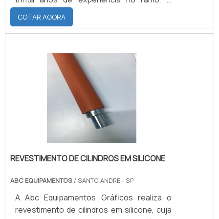
reconhecida pela qualidade de seus
COTAR AGORA
produtos, para máquinas gráficas,
laminadora, extrusora, plastificação, corte
e solda, dobradeira, entre outras. SAIBA
ONDE ENCONTRAR O MELHOR
REVESTIMENTO DE CILINDROSA empresa
busca incessantemente o aprimoramento
das suas atividades e qualificação de seus
colaboradores, para.
REVESTIMENTO DE CILINDROS EM SILICONE
ABC EQUIPAMENTOS
/ SANTO ANDRÉ - SP
A Abc Equipamentos Gráficos realiza o
revestimento de cilindros em silicone, cuja