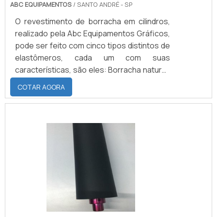
ABC EQUIPAMENTOS
/ SANTO ANDRÉ - SP
O revestimento de borracha em cilindros,
realizado pela Abc Equipamentos Gráficos,
pode ser feito com cinco tipos distintos de
elastômeros, cada um com suas
características, são eles: Borracha natural;
EPDM; Neoprene; Nitrilica; Silicone.Cada um
COTAR AGORA
com características distintas e tipos de
resistência diferentes, por esse motivo é
de suma importância que o cliente saiba,
por exemplo, se trabalha com verniz ou
tinta convencional, se aplica solvente para
fazer a limpeza do material, a temperatura
em .