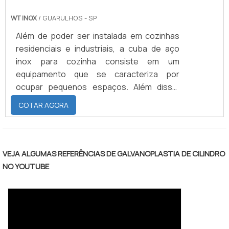
WT INOX
/ GUARULHOS - SP
Além de poder ser instalada em cozinhas
residenciais e industriais, a cuba de aço
inox para cozinha consiste em um
equipamento que se caracteriza por
ocupar pequenos espaços. Além disso,
trata-se de um produto que é
COTAR AGORA
invariavelmente incluso a bancadas
igualmente compostas por aço inoxidável.
É também por ser destinada às cozinhas de
maior ou menor porte que, no campo
VEJA ALGUMAS REFERÊNCIAS DE GALVANOPLASTIA DE CILINDRO
prático, as funções que precisam ser
NO YOUTUBE
cumpridas pela cuba de aço para cozinha
se dividem entre facilidade no manuseio de
alimentos .