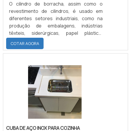
O cilindro de borracha, assim como o
revestimento de cilindros, é usado em
diferentes setores industriais, como na
produção de embalagens, indústrias
têxteis, siderúrgicas, papel plástico,
móveis, couro, em gráficas, e celulose,
COTAR AGORA
entre outras.Saiba mais informações sobre
o cilindro e os tipos de elastêmeroSua
ampla utilização se dá, sobretudo, pelas
propriedades apresentadas pelo cilindro
em borracha, que contribui para a
preservação das máquinas, bem como
para seu rendimento e eficiência. Traba.
CUBA DE AÇO INOX PARA COZINHA