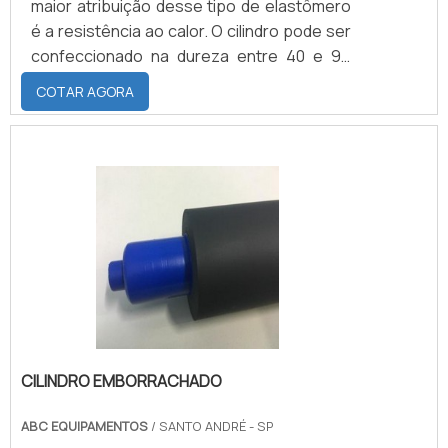
maior atribuição desse tipo de elastômero
é a resistência ao calor. O cilindro pode ser
confeccionado na dureza entre 40 e 95
shores. O silicone trabalha bem em
COTAR AGORA
temperaturas mínimas de até -60°C e
temperaturas máximas de até
200°C.CARACTERÍSTICAS DO MATERIAL
PARA REVESTIMENTOComo algumas de
suas características, esse tipo de
revestimento possui boa aderência aos
metais, a deformidade perante
compressão, boa resiliê.
CILINDRO EMBORRACHADO
ABC EQUIPAMENTOS
/ SANTO ANDRÉ - SP