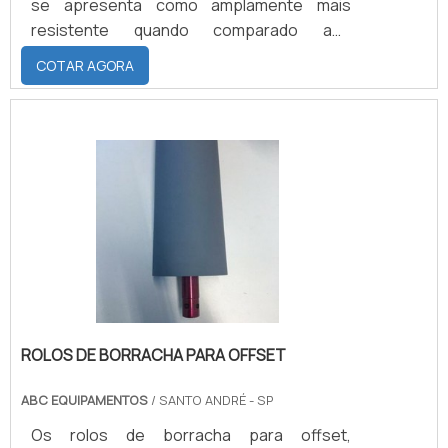
se apresenta como amplamente mais
resistente quando comparado aos
armários de alumínio, plástico ou ferro.
COTAR AGORA
Além disso, trata-se de um equipamento
versátil a ponto de ser instalado em
diversos ambientes. Além dos positivos
efeitos estéticos que são inerentes à sua
fabricação, o armário de aço inox também
conta com a função de resistir às
intempéries e aos demais fatores.
ROLOS DE BORRACHA PARA OFFSET
ABC EQUIPAMENTOS
/ SANTO ANDRÉ - SP
Os rolos de borracha para offset,