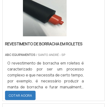
seguir: Durabilidade; Aplicabilidade;
Limpeza; Custo-benefício.Informações
técnicasO revestimento de aço inox possui
.
REVESTIMENTO DE BORRACHA EM ROLETES
ABC EQUIPAMENTOS
/ SANTO ANDRÉ - SP
O revestimento de borracha em roletes é
caracterizado por ser um processo
complexo e que necessita de certo tempo,
por exemplo, é necessário produzir a
manta de borracha e furar manualmente
todas as bolhas que podem ter nessa
COTAR AGORA
manta, revestir o cilindro com essa manta,
enfaixar, vulcanizar e por fim retificar o