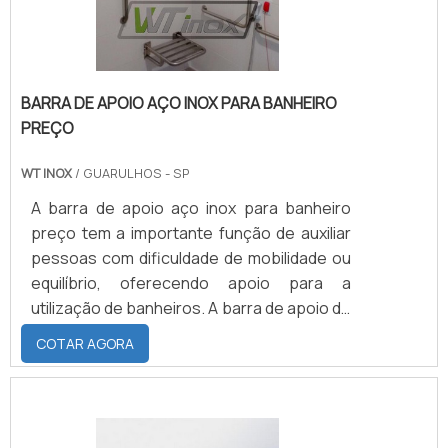
a perm.
BARRA DE APOIO AÇO INOX PARA BANHEIRO
PREÇO
WT INOX
/ GUARULHOS - SP
A barra de apoio aço inox para banheiro
preço tem a importante função de auxiliar
pessoas com dificuldade de mobilidade ou
equilíbrio, oferecendo apoio para a
utilização de banheiros. A barra de apoio de
aço inox para banheiro pode ser instalada:
COTAR AGORA
Ao lado do vaso sanitário; No local de
banho; Nas extremidades da
banheira.Sobre a barra de apoioA barra de
apoio de aço inox para banheiro pode ser