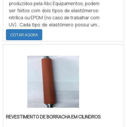
produzidos pela Abc Equipamentos, podem
ser feitos com dois tipos de elastômeros:
nitrílica ou EPDM (no caso de trabalhar com
UV). Cada tipo de elastômero possui uma
serie de características distintas, por
COTAR AGORA
exemplo: a nitrílica pode ser produzida com
dureza entre 20 a 95 shores, podendo
trabalhar sobre a temperatura mínima de
-30°C e máximas de 120°C, possui
excelente resistência a abrasão, boa
resistência de aderência a metais,
resistência ao rasgamento, deforma.
REVESTIMENTO DE BORRACHA EM CILINDROS