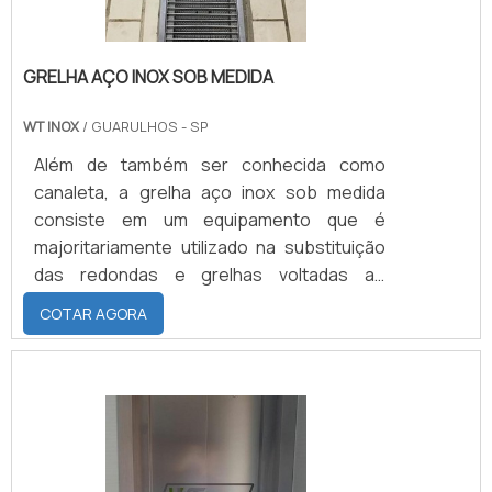
GRELHA AÇO INOX SOB MEDIDA
WT INOX
/ GUARULHOS - SP
Além de também ser conhecida como
canaleta, a grelha aço inox sob medida
consiste em um equipamento que é
majoritariamente utilizado na substituição
das redondas e grelhas voltadas ao
bloqueio de ralos.Informações do
COTAR AGORA
produtoQuando comparada com as peças
convencionais, inclusive, a grelha de aço
inox apresenta uma de suas mais
valorizadas vantagens estruturais: permitir
a queda d’água através de um perfeito
acabamento e de traços que facilitam um