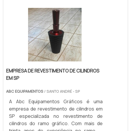
em hospitais, que são os ambientes em
que materiais de internações e cirurgias
precisam ser submetidos a procedimentos
de lavagem e secagem. Paralelo ao
combate a corrosão, o expurgo de aço t.
EMPRESA DE REVESTIMENTO DE CILINDROS
EM SP
ABC EQUIPAMENTOS
/ SANTO ANDRÉ - SP
A Abc Equipamentos Gráficos é uma
empresa de revestimento de cilindros em
SP especializada no revestimento de
cilindros do ramo gráfico. Com mais de
trinta anos de experiência no ramo, é