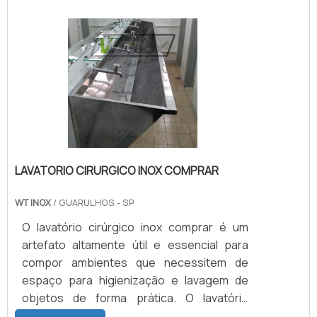
cilindro, nessa ultima etapa podem
aparecer alguns defeitos como buracos e
marcas, e quando constatados reiniciamos
o processo.VEJA QUAIS SÃO OS TIPOS DE
ELASTÔMEROS PARA REVESTIMENTOCaso
.
LAVATORIO CIRURGICO INOX COMPRAR
WT INOX
/ GUARULHOS - SP
O lavatório cirúrgico inox comprar é um
artefato altamente útil e essencial para
compor ambientes que necessitem de
espaço para higienização e lavagem de
objetos de forma prática. O lavatório
cirúrgico se apresenta como uma espécie