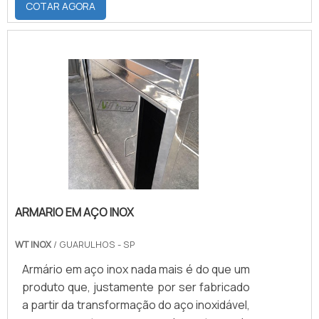
COTAR AGORA
de pia que é utilizado de forma eficiente em
locais como: Hospitais; Laboratórios;
Cozinhas industriais; Restaurantes; Entre
outros.Sua utilizaçãoA utilização do
lavatório cirúrgico inox é indicado
principalmente para os ambientes já
citados por ser um artigo que prop.
ARMARIO EM AÇO INOX
WT INOX
/ GUARULHOS - SP
Armário em aço inox nada mais é do que um
produto que, justamente por ser fabricado
a partir da transformação do aço inoxidável,