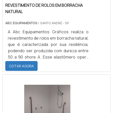
REVESTIMENTO DE ROLOS EM BORRACHA
NATURAL
ABC EQUIPAMENTOS
/ SANTO ANDRÉ - SP
A Abc Equipamentos Gráficos realiza o
revestimento de rolos em borracha natural,
que é caracterizada por sua resiliência,
podendo ser produzida com dureza entre
50 a 90 shore A. Esse elastômero opera
entre temperaturas mínimas de -20°C e
COTAR AGORA
90°C, possui excelente aderência a metais,
excelente resistência ao rasgamento,
abrasão e resistência
dielétrica.QUALIDADES DO MATERIAL PARA
O SERVIÇOEm relação a deformação
perante a compressão, sua resistência é
considerada boa, assim como a resistência