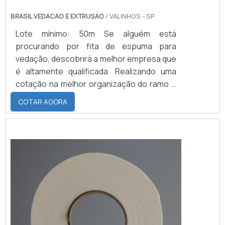
BRASIL VEDACAO E EXTRUSAO
/ VALINHOS - SP
Lote mínimo: 50m Se alguém está
procurando por fita de espuma para
vedação, descobrirá a melhor empresa que
é altamente qualificada. Realizando uma
cotação na melhor organização do ramo e
descobrindo a maior referência de
COTAR AGORA
qualidade da área de atuação.MAIS SOBRE
FITA DE ESPUMA PARA VEDAÇÃOQuem
precisa de fita de espuma para vedação
em uma empresa inovadora, consegue
encontrar o site da Brasil Vedação. É
possível encontrar borrachas fabri...