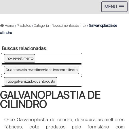
MENU
Home
»
Produtos
»
Categoria - Revestimentos de inox
»
Galvanoplastia de
cilindro
Buscas relacionadas:
Inox revestimento
Quanto custa revestimento de inox em cilindro
Tubo galvanizado quanto custa
GALVANOPLASTIA DE
CILINDRO
Orce Galvanoplastia de cilindro, descubra as melhores
fábricas, cote produtos pelo formulário com