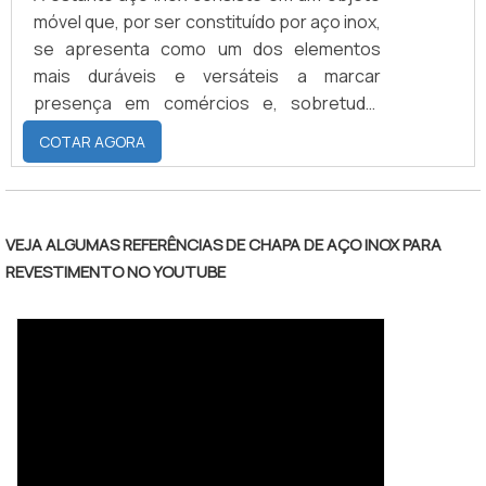
móvel que, por ser constituído por aço inox,
se apresenta como um dos elementos
mais duráveis e versáteis a marcar
presença em comércios e, sobretudo,
indústrias.Independentemente de sua
COTAR AGORA
dimensão, a estante de aço inox é
caracterizada por não permitir a instalação
de bactérias e outros microrganismos de
origem estranha em sua superfície,
VEJA ALGUMAS REFERÊNCIAS DE CHAPA DE AÇO INOX PARA
fazendo com que seu uso também possa
REVESTIMENTO NO YOUTUBE
se dar ao longo de laboratórios, hospitais,
clínicas, consultórios médicos e demai.