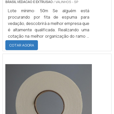
BRASIL VEDACAO E EXTRUSAO
/ VALINHOS - SP
Lote mínimo: 50m Se alguém está
procurando por fita de espuma para
vedação, descobrirá a melhor empresa que
é altamente qualificada. Realizando uma
cotação na melhor organização do ramo e
descobrindo a maior referência de
COTAR AGORA
qualidade da área de atuação.MAIS SOBRE
FITA DE ESPUMA PARA VEDAÇÃOQuem
precisa de fita de espuma para vedação
em uma empresa inovadora, consegue
encontrar o site da Brasil Vedação. É
possível encontrar borrachas fabri...