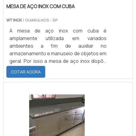
MESA DE AÇO INOX COM CUBA
WT INOX
/ GUARULHOS - SP
A mesa de aço inox com cuba é
amplamente utilizada em variados
ambientes a fim de auxiliar no
armazenamento e manuseio de objetos em
geral. Por isso a mesa de aço inox dispõe
de alta resistência para que possa atender
COTAR AGORA
as expectativas de armazenamento de uma
considerável quantidade de objetos e com
peso elevado.Características do produtoA
mesa de inox com cuba dispõe de algumas
características que fazem dela um artefato
altamente vantajoso, saiba mais a seguir:
Facilidade na higienização; Durabil.