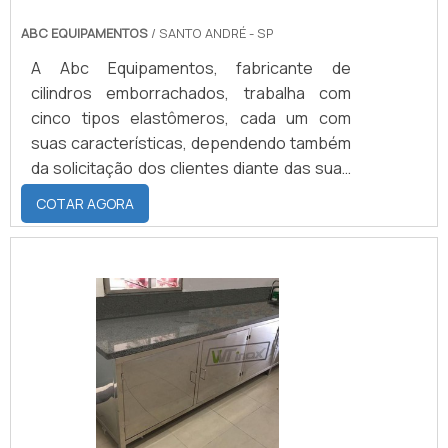
ABC EQUIPAMENTOS
/ SANTO ANDRÉ - SP
A Abc Equipamentos, fabricante de
cilindros emborrachados, trabalha com
cinco tipos elastômeros, cada um com
suas características, dependendo também
da solicitação dos clientes diante das suas
necessidades..CONHEÇA A
COTAR AGORA
CARACTERÍSTICA DE CADA ELASTÔMERO
A borracha natural, cuja maior atribuição é a
resiliência do material, com dureza de 50 a
90 shores; O EPDM que sua maior
atribuição é a resistência a ozônio,
podendo ser feito com dureza entre 30 a
90 shores; O Neoprene, que possui grande
resistên.