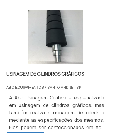
duro, é essencial que o cliente evite o
emprego de solventes voláteis como:
Gasolina; Acetona; Tolueno; Dentre outros
solventes.DURABILIDADE DO
PRODUTOTambém é recomendado que os
.
USINAGEM DE CILINDROS GRÁFICOS
ABC EQUIPAMENTOS
/ SANTO ANDRÉ - SP
A Abc Usinagem Gráfica é especializada
em usinagem de cilindros gráficos, mas
também realiza a usinagem de cilindros
mediante as especificações dos mesmos.
Eles podem ser confeccionados em Aço