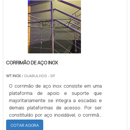
fábrica de pias em inox que possui
conhecimento para produzir pias
tradicionais e também pias com prateleiras
gradeadas. Ainda vale destacar.
CORRIMÃO DE AÇO INOX
WT INOX
/ GUARULHOS - SP
O corrimão de aço inox consiste em uma
plataforma de apoio e suporte que
majoritariamente se integra a escadas e
demais plataformas de acesso. Por ser
constituído por aço inoxidável, o corrimão
de aço é caracterizado por resistir às
COTAR AGORA
intempéries da maneira mais qualificada e