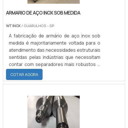
ARMARIO DE AÇO INOX SOB MEDIDA
WT INOX
/ GUARULHOS - SP
A fabricação de armário de aço inox sob
medida é majoritariamente voltada para o
atendimento das necessidades estruturais
sentidas pelas indústrias que necessitam
contar com separadores mais robustos e
absolutamente resistentes em seus
COTAR AGORA
espaços físicos. Um dos locais que melhor
demanda por esse tipo de instalação é
representado pelas cozinhas
industriais.Por precisarem ser dotadas de
armários duráveis e com facilitadas
capacidades de limpeza em seus espaços,
as cozinhas industriais normalmente se.