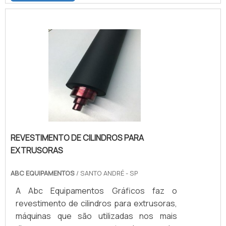
positiva possível.Embora não aparente, é
também esse diferencial que permite que a
instalação do equipamento se dê nas áreas
internas ou externas de toda e qualquer
construção civil. A importância do corrimão
em aço inoxPromo.
REVESTIMENTO DE CILINDROS PARA
EXTRUSORAS
ABC EQUIPAMENTOS
/ SANTO ANDRÉ - SP
A Abc Equipamentos Gráficos faz o
revestimento de cilindros para extrusoras,
máquinas que são utilizadas nos mais