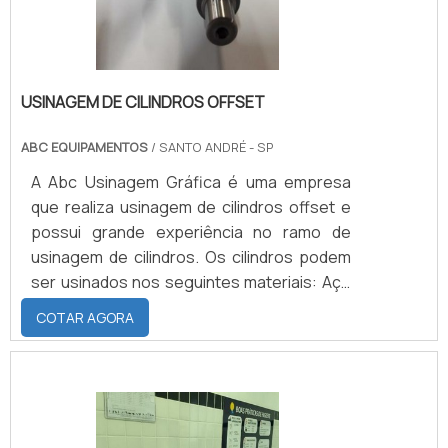
USINAGEM DE CILINDROS OFFSET
ABC EQUIPAMENTOS
/ SANTO ANDRÉ - SP
A Abc Usinagem Gráfica é uma empresa
que realiza usinagem de cilindros offset e
possui grande experiência no ramo de
usinagem de cilindros. Os cilindros podem
ser usinados nos seguintes materiais: Aço
1020; Aço 1045; Alumínio; Inox; Bronze;
COTAR AGORA
Latão.MATERIAIS DE QUALIDADE QUE
FAZEM DIFERENÇA NO MERCADOSão
utilizados para usinar os cilindros: Tornos
mecânicos, Torno CNC, Fresadoras, soldas
e ferramentas de alta qualidade a fim de