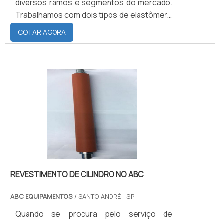
diversos ramos e segmentos do mercado.
Trabalhamos com dois tipos de elastômero
para o revestimento: o Neoprene, que é um
COTAR AGORA
tipo de borracha sintética, que pode ser
feita com dureza de 50 a 95 Shore A,
podendo ser submetida a temperaturas
que variam de -40°C a 120°C, possui
excelente aderência a metais e boa
resistência a rasgamento, abrasão,
deformação perante compressão,
resiliência .
REVESTIMENTO DE CILINDRO NO ABC
ABC EQUIPAMENTOS
/ SANTO ANDRÉ - SP
Quando se procura pelo serviço de