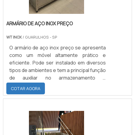
ARMÁRIO DE AÇO INOX PREÇO
WT INOX
/ GUARULHOS - SP
O armário de aço inox preço se apresenta
como um móvel altamente prático e
eficiente. Pode ser instalado em diversos
tipos de ambientes e tem a principal função
de auxiliar no armazenamento e
organização de variados objetos. Além
COTAR AGORA
disso, o armário de aço inox dispõe de um
design bastante arrojado que o torna
adequado para ser instalado em qualquer
tipo de ambiente, proporcionando a ele
mais versatilidade.As vantagens do
produtoVeja a seguir algumas outras