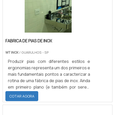
proporcionar o melhor serviço possível.
Além da usinagem de cilindros.
FABRICA DE PIAS DE INOX
WT INOX
/ GUARULHOS - SP
Produzir pias com diferentes estilos e
ergonomias representa um dos primeiros e
mais fundamentais pontos a caracterizar a
rotina de uma fábrica de pias de inox. Ainda
em primeiro plano (e também por serem
compostos por aço inoxidável), vale
COTAR AGORA
destacar que os equipamentos de inox são
caracterizados por contarem com uma
facilitada capacidade de higienização.Uma