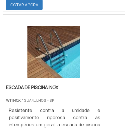
1020, Aço 1045, Alumínio, Inox, Bronze e
COTAR AGORA
Latão, de acordo com a solicitação do
cliente.SAIBA QUAIS MATERIAIS NO
PROCESSO DE USINAGEMSão utilizados no
processo da usinagem de cilindros: Tornos
mecânicos; Torno CNC; Fresadoras;
Soldas. A empresa fornece os seguintes
serviços no ramo de usinagem de cilindros:.
ESCADA DE PISCINA INOX
WT INOX
/ GUARULHOS - SP
Resistente contra a umidade e
positivamente rigorosa contra as
intempéries em geral, a escada de piscina