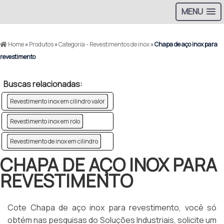
MENU
Home
»
Produtos
»
Categoria - Revestimentos de inox
»
Chapa de aço inox para
revestimento
Buscas relacionadas:
Revestimento inox em cilindro valor
Revestimento inox em rolo
Revestimento de inox em cilindro
CHAPA DE AÇO INOX PARA
REVESTIMENTO
Cote Chapa de aço inox para revestimento, você só
obtém nas pesquisas do Soluções Industriais, solicite um