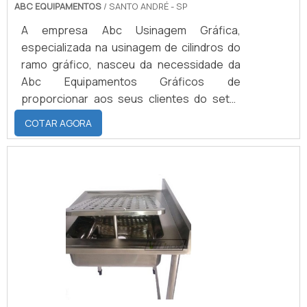
ABC EQUIPAMENTOS
/ SANTO ANDRÉ - SP
A empresa Abc Usinagem Gráfica,
especializada na usinagem de cilindros do
ramo gráfico, nasceu da necessidade da
Abc Equipamentos Gráficos de
proporcionar aos seus clientes do setor
gráfico o serviço completo em seus
COTAR AGORA
cilindros, utilizando os melhores materiais e
ferramentas para confecção do produto
de acordo com a especificação técnica
requisitada pelo cliente.USINAGEM EM
CILINDROS COM A REFERÊNCIA DO
MERCADODevido à alta demanda da Abc
Equipamentos Gráficos Ltda e da Nova Abc
Revestimento de C.