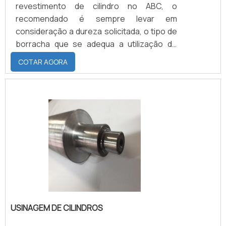
revestimento de cilindro no ABC, o
recomendado é sempre levar em
consideração a dureza solicitada, o tipo de
borracha que se adequa a utilização do
material que varia de acordo com a
COTAR AGORA
utilização ou não de verniz e outros
solventes que serão utilizados no
processo.MAIS INFORMAÇÕES SOBRE OS
MATERIAIS USADOS NO REVESTIMENTOO
melhor é trabalhar com os cinco tipos
distintos de elastômeros, cada um com
suas características, como a borracha
natural, o EPDM que sua maior.
USINAGEM DE CILINDROS