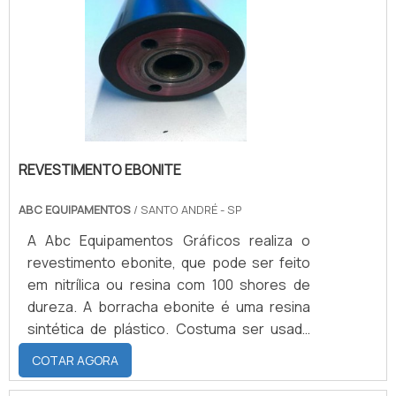
segundo é normalmente instalado de forma
direta em paredes.Informações adicionais
e utilidades do corrimãoNo que diz.
REVESTIMENTO EBONITE
ABC EQUIPAMENTOS
/ SANTO ANDRÉ - SP
A Abc Equipamentos Gráficos realiza o
revestimento ebonite, que pode ser feito
em nitrílica ou resina com 100 shores de
dureza. A borracha ebonite é uma resina
sintética de plástico. Costuma ser usada
em tanques, silos, calhas, tubulações,
COTAR AGORA
rotores, bombas, válvulas, hélices, entre
outros. Apesar de ser um material mais