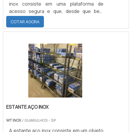
inox consiste em uma plataforma de
acesso segura e que, desde que bem
monitorada, pode contar com uma longa
COTAR AGORA
vida útil. Independentemente da quantidade
de raios solares que incidem diretamente
sobre sua superfície, a escada de inox se
caracteriza por não aquecer a ponto de
não poder ser apoiada pelos banhistas que
utilizam a plataforma para ascender ou
regredir à piscina.Promover um seguro e q.
ESTANTE AÇO INOX
WT INOX
/ GUARULHOS - SP
A estante aço inox consiste em um objeto