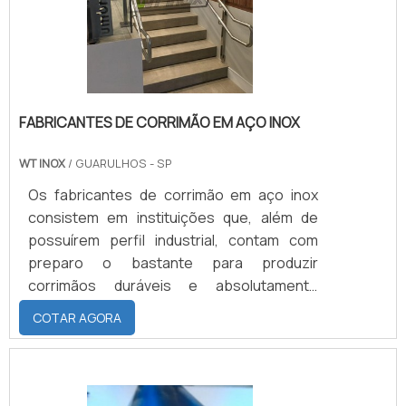
vantagens que o armário de aço inox ofere.
FABRICANTES DE CORRIMÃO EM AÇO INOX
WT INOX
/ GUARULHOS - SP
Os fabricantes de corrimão em aço inox
consistem em instituições que, além de
possuírem perfil industrial, contam com
preparo o bastante para produzir
corrimãos duráveis e absolutamente
completos em termos estruturais. Também
COTAR AGORA
vale ressaltar que os corrimãos de aço
inoxidável podem se dividir em basicamente
dois tipos. Enquanto o primeiro deles é
atrelado à construção de escadas, o