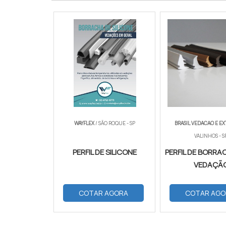
WAYFLEX
/ SÃO ROQUE - SP
BRASIL VEDACAO E E
VALINHOS - S
PERFIL DE SILICONE
PERFIL DE BORRA
VEDAÇÃ
COTAR AGORA
COTAR AGO