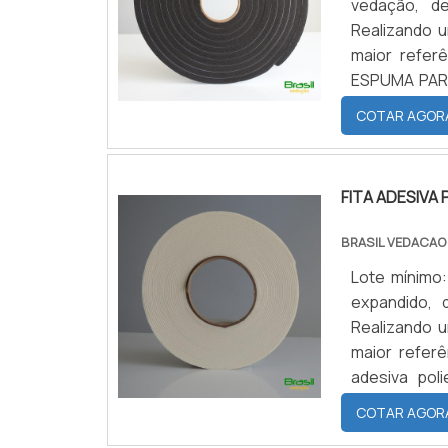
vedação, de
Realizando 
maior refer
ESPUMA PARA
uma empresa
COTAR AGOR
possível enco
FITA ADESIVA
BRASIL VEDACAO
Lote mínimo:
expandido, 
Realizando 
maior refer
adesiva pol
poderá encon
COTAR AGOR
que não desb