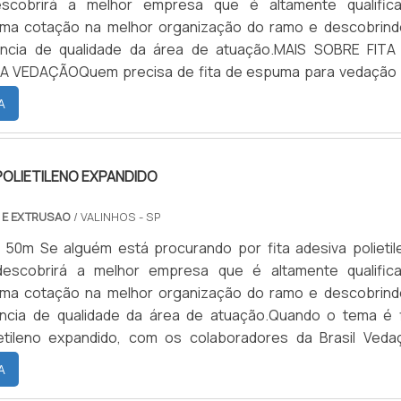
scobrirá a melhor empresa que é altamente qualifica
uma cotação na melhor organização do ramo e descobrind
ência de qualidade da área de atuação.MAIS SOBRE FITA
 VEDAÇÃOQuem precisa de fita de espuma para vedação
 inovadora, consegue encontrar o site da Brasil Vedação
A
ntrar borrachas fabri...
 POLIETILENO EXPANDIDO
 E EXTRUSAO
/ VALINHOS - SP
 50m Se alguém está procurando por fita adesiva polietil
descobrirá a melhor empresa que é altamente qualifica
uma cotação na melhor organização do ramo e descobrind
ência de qualidade da área de atuação.Quando o tema é f
ietileno expandido, com os colaboradores da Brasil Veda
trar excelente custo-benefício com cores sólidas e duráve
A
otam o...