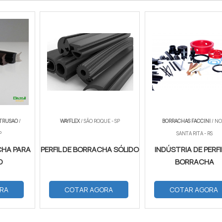
XTRUSAO
/
WAYFLEX
/ SÃO ROQUE - SP
BORRACHAS FACCINI
/ NO
P
SANTA RITA - RS
CHA PARA
PERFIL DE BORRACHA SÓLIDO
INDÚSTRIA DE PERFI
O
BORRACHA
RA
COTAR AGORA
COTAR AGORA