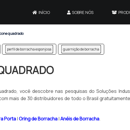
INÍCIO
SOBRE NÓS
PROD
ilicone quadrado
perfil de borracha esponjosa
guarnição de borracha
E QUADRADO
quadrado, você descobre nas pesquisas do Soluções Industr
om mais de 30 distribuidores de todo o Brasil gratuitament
ra Porta
|
Oring de Borracha
|
Anéis de Borracha
.