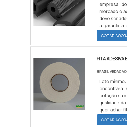
empresa do
mercado e ac
deve ser adq
a garantir a 
com substit
COTAR AGOR
funções a
desnecessá
encontrar g
FITA ADESIVA
encontra na
borracha e 
BRASIL VEDACAO
cliente fina
Lote mínimo:
do que visar
encontrará 
tenham ótim
cotação na m
mostram o c
qualidade d
formas dife
quer achar f
de atuação. 
site da Bras
segmento qu
COTAR AGOR
no composto 
as pessoa