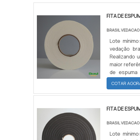
FITA DE ESP
BRASIL VEDACAO
Lote mínimo
vedação bra
Realizando 
maior referê
de espuma 
qualidade co
COTAR AGOR
SOBRE FITA D
FITA DE ESPU
BRASIL VEDACAO
Lote mínimo