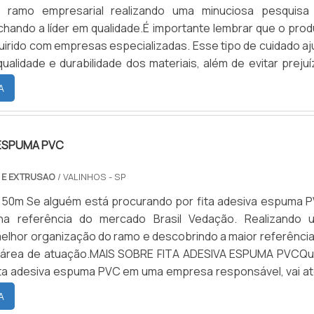
 ramo empresarial realizando uma minuciosa pesquisa
hando a líder em qualidade.É importante lembrar que o prod
uirido com empresas especializadas. Esse tipo de cuidado aj
qualidade e durabilidade dos materiais, além de evitar preju
uições frequentes de produtos que não cumprem com s
A
dequadamente. Assim, é possível poupar gas
rios.DETALHES SOBRE A GUARNIÇÃO DE BORRACHAQuem q
uarnição de borracha em uma empresa altamente qualifica
 ESPUMA PVC
 WayFlex. Na companhia, é possível encontrar artefatos
borrachas sólidas, oferecendo sempre a melhor opção par
 E EXTRUSAO
/ VALINHOS - SP
l.Não obstante, quando falamos em guarnição de borracha, m
 50m Se alguém está procurando por fita adesiva espuma P
 apenas lucratividade, deve oferecer produtos e serviços 
na referência do mercado Brasil Vedação. Realizando 
a qualidade e precisão, características simples, mas 
elhor organização do ramo e descobrindo a maior referência
omprometimento da empresa com seus clientes.Existem mui
a área de atuação.MAIS SOBRE FITA ADESIVA ESPUMA PVCQ
rentes de demonstrar conhecimento e autoridade em uma á
ita adesiva espuma PVC em uma empresa responsável, vai at
Abaixo os motivos pelos quais a WayFlex é a melhor opção
il Vedação. A empresa tem em seu escopo borrachas fabrica
ando procurar por guarnição de borracha:Comprometida 
A
de ECO PVC e espumas adesivas em PVC e polietileno, visa
s e com o meio ambiente;Responsável;Altame