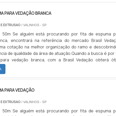
UMA PARA VEDAÇÃO BRANCA
 E EXTRUSAO
/ VALINHOS - SP
: 50m Se alguém está procurando por fita de espuma p
nca, encontrará na referência do mercado Brasil Vedaç
uma cotação na melhor organização do ramo e descobrind
ncia de qualidade da área de atuação.Quando a busca é por f
para vedação branca, com a Brasil Vedação obterá ót
m cores sólidas e duráveis, que não desbotam ou amarelam.M
A
E ESPUMA P...
MA PARA VEDAÇÃO
 E EXTRUSAO
/ VALINHOS - SP
: 50m Se alguém está procurando por fita de espuma p