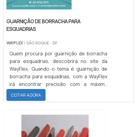
GUARNIÇÃO DE BORRACHA PARA
ESQUADRIAS
WAYFLEX
/ SÃO ROQUE - SP
Quem procura por guarnição de borracha
para esquadrias, descobrirá no site da
WayFlex. Quando o tema é guarnição de
borracha para esquadrias, com a WayFlex
irá encontrar precisão com a máxima
satisfação aos clientes.UM POUCO MAIS
COTAR AGORA
SOBRE A GUARNIÇÃO DE BORRACHA PARA
ESQUADRIASHá muitas maneiras eficientes
de demonstrar competência e excelência
em uma área de atuação. A WayFlex
canaliza sua energia em proporcionar uma