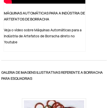
variedade no portfólio como cintas e
passa-fios automotivos com ótima
MÁQUINAS AUTOMÁTICAS PARA A INDÚSTRIA DE
qualidade e precisão. Para uma maior
ARTEFATOS DE BORRACHA
satisfação dos clientes, a empresa busca
investir nos melhores profissionais do
Veja o vídeo sobre Máquinas Automáticas para a
mercado, e em instalações modernas,
Indústria de Artefatos de Borracha direto no
garantindo assim, a sua confiança e boa
Youtube
cotação no mercado. A Borrachas Faccini é
uma empresa que tem sido apontada de
forma positiva no mercado por toda
seriedade e qualidade, o que garante o
sucesso dos clientes de ponta a ponta.
GALERIA DE IMAGENS ILUSTRATIVAS REFERENTE A BORRACHA
PARA ESQUADRIAS