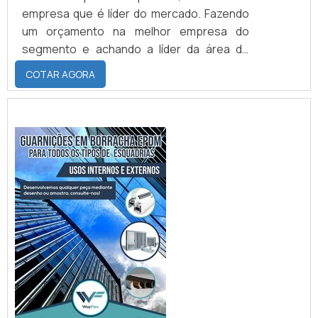
empresa que é líder do mercado. Fazendo
um orçamento na melhor empresa do
segmento e achando a líder da área de
atuação. Quando a procura é por borracha
COTAR AGORA
para esquadrias, na Borrachas Faccini
conseguirá precisão com
comprometimento com os resultados dos
clientes. UM POUCO MAIS SOBRE
BORRACHA PARA ESQUADRIAS Há muitas
maneiras eficientes de demonstrar
competênci...