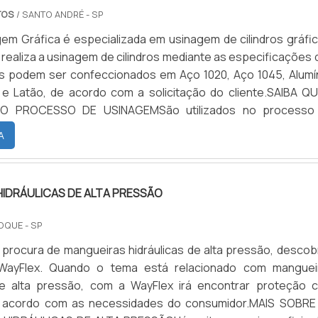
TOS
/ SANTO ANDRÉ - SP
em Gráfica é especializada em usinagem de cilindros gráfic
ealiza a usinagem de cilindros mediante as especificações 
s podem ser confeccionados em Aço 1020, Aço 1045, Alumín
 e Latão, de acordo com a solicitação do cliente.SAIBA QU
NO PROCESSO DE USINAGEMSão utilizados no processo
cilindros: Tornos mecânicos; Torno CNC; Fresadoras; Soldas
A
ece os seguintes serviços no ramo de usinagem de cilindros:
IDRÁULICAS DE ALTA PRESSÃO
OQUE - SP
procura de mangueiras hidráulicas de alta pressão, descobr
WayFlex. Quando o tema está relacionado com manguei
 de alta pressão, com a WayFlex irá encontrar proteção 
 acordo com as necessidades do consumidor.MAIS SOBRE