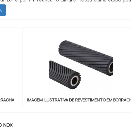
guns defeitos como buracos e marcas, e quando constata
A
 processo.V...
ORRACHA
IMAGEM ILUSTRATIVA DE REVESTIMENTO EM BORRAC
 INOX