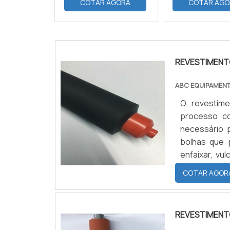
COTAR AGORA
COTAR AGO
REVESTIMENT
ABC EQUIPAMEN
O revestim
processo c
necessário 
bolhas que 
enfaixar, vul
aparecer al
COTAR AGOR
reiniciamos
REVESTIMENT
com a utiliz
REVESTIMENT
considerado 