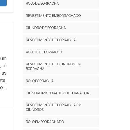
ROLO DE BORRACHA
REVESTIMENTO EMBORRACHADO
CILINDRO DE BORRACHA
REVESTIMENTO DE BORRACHA
ROLETE DE BORRACHA
 um
REVESTIMENTO DE CILINDROS EM
, é
BORRACHA
 as
ta,
ROLO BORRACHA
odem
CILINDRO MISTURADOR DE BORRACHA
dos
ARA
REVESTIMENTO DE BORRACHA EM
cer
CILINDROS
for
ROLO EMBORRACHADO
ca.