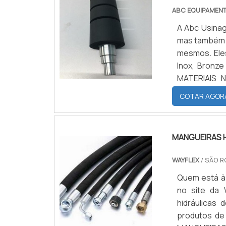
ABC EQUIPAMEN
A Abc Usinag
mas também r
mesmos. Ele
Inox, Bronze
MATERIAIS 
usinagem de 
COTAR AGOR
empresa forn
MANGUEIRAS H
WAYFLEX
/ SÃO R
Quem está à 
no site da 
hidráulicas
produtos de