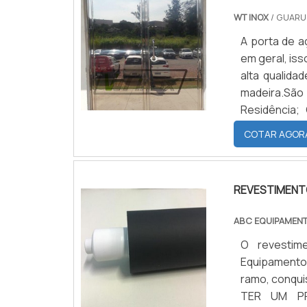
WT INOX
/ GUARU
A porta de a
em geral, iss
alta qualida
madeira.Sã
Residência;
benefícios d
COTAR AGOR
possui um de
REVESTIMENTO
ABC EQUIPAMEN
O revestim
Equipamentos
ramo, conqui
TER UM PR