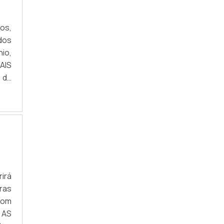
REVESTIMENTO DE CILINDROS PARA
PLASTIFICAÇÃO
os,
dos
REVESTIMENTO DE CILINDROS PARA
io,
PUXADORES COM CANAIS
AIS
REVESTIMENTO DE ROLOS
 da
. A
REVESTIMENTO DE ROLOS EM BORRACHA
NATURAL
.
REVESTIMENTO DE ROLOS EM EPDM
REVESTIMENTO DE ROLOS EM NITRÍLICA
REVESTIMENTO DE ROLOS EM SILICONE
irá
REVESTIMENTO EBONITE
ras
com
ROLETE EMBORRACHADO
 AS