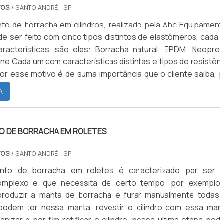
estir os rolos com cinco tipos de elastômeros: Borra
TOS
/ SANTO ANDRÉ - SP
M; Neoprene; Nitrílica; Silicone.Cada um com característi
to de borracha em cilindros, realizado pela Abc Equipamen
e resistências distintas, por esse motivo é essencial qu
de ser feito com cinco tipos distintos de elastômeros, cada
a a quais processos os eixos são submetidos e quais produ
racterísticas, são eles: Borracha natural; EPDM; Neopre
 neles.A respeito do revestimento de borracha, a 
s Gráficos disponibiliza em seu site algumas informaçõe
por esse motivo é de suma importância que o cliente saiba, 
 são essenciais para garantir a durabilidade dos cilindros c
rabalha com verniz ou tinta convencional, se aplica ...
indros protegidos de luz, evitar a utilização de solventes volá
A
, acetona, tolueno, e restaurador na limpeza dos cilindros, 
 a dureza e a qualidade do revestimento.VEJA ONDE O SERV
MENTO DE BORRACHA EM ROLETES TEM MAIS DESTAQUEEn
O DE BORRACHA EM ROLETES
ara saber mais e tenha a melhor empresa ao seu lado, bus
cia no mercado e garanta a qualidade que sua empresa procu
TOS
/ SANTO ANDRÉ - SP
a mesmo uma cotação pelo portal Soluções Industriais. ...
ento de borracha em roletes é caracterizado por ser
omplexo e que necessita de certo tempo, por exemplo
produzir a manta de borracha e furar manualmente todas
podem ter nessa manta, revestir o cilindro com essa man
canizar e por fim retificar o cilindro, nessa ultima etapa p