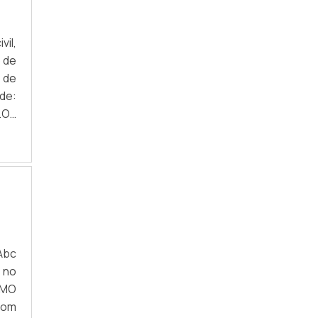
EMPRESA DE EMBORRACHAMENTO DE
CILINDROS
vil,
EMPRESA DE REVESTIMENTO DE
BORRACHA
o de
 de
EMPRESA DE REVESTIMENTO DE
de:
CILINDROS
.Os
EMPRESA DE REVESTIMENTO DE
inox
CILINDROS EM SP
EMPRESA DE REVESTIMENTO DE ROLOS DE
BORRACHA
FABRICANTE DE CILINDRO DE BORRACHA
FABRICANTE DE CILINDROS
EMBORRACHADOS
Abc
 no
PREÇO DE CILINDRO EMBORRACHADO
OMO
bom
LENÇOL DE BORRACHA