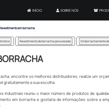
INÍCIO
SOBRE NÓS
PROD
Revestimento em borracha
ilindros
Revestimento de borracha para escada
Emborrachamento de 
 BORRACHA
acha, encontre os melhores distribuidores, realize um orç
sil gratuitamente a sua escolha
s Industriais reuniu o maior número de produtos de qualid
stimento em borracha e gostaria de informações sobre a em
: