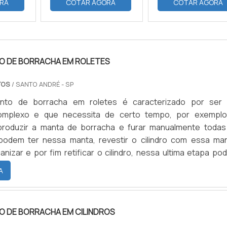
RA
COTAR AGORA
COTAR AGORA
O DE BORRACHA EM ROLETES
TOS
/ SANTO ANDRÉ - SP
ento de borracha em roletes é caracterizado por ser
omplexo e que necessita de certo tempo, por exemplo
produzir a manta de borracha e furar manualmente todas
podem ter nessa manta, revestir o cilindro com essa man
canizar e por fim retificar o cilindro, nessa ultima etapa p
guns defeitos como buracos e marcas, e quando constata
A
 o processo.VEJA QUAIS SÃO OS TIPOS DE ELASTÔMEROS P
OCaso o cliente constate algum defeito que pode apare
ação da peça, ou mesmo na hora de instalação, e o mesmo 
O DE BORRACHA EM CILINDROS
um defeito de fabricação, enviamos uma nova peça para tro