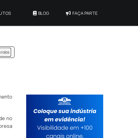
UTOS
BLOG
FAÇA PARTE
rolos
amento
ade no
presa