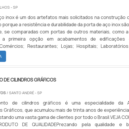
LHOS - SP
ço inox é um dos artefatos mais solicitados na construção ci
o porque a resistência e durabilidade da porta de aço inox sã
de, se comparadas com portas de outros materiais, como a
o a primeira opção em acabamentos de edificações 
 Comércios; Restaurantes; Lojas; Hospitais; Laboratórios
o produtoAlém de sua resistência, a porta fabricada em aço 
A
sign elegante, o que faz dela adequada para ambien.
 DE CILINDROS GRÁFICOS
TOS
/ SANTO ANDRÉ - SP
ento de cilindros gráficos é uma especialidade da 
 Gráficos, que acumulou mais de trinta anos de experiência
stando uma vasta gama de clientes por todo o Brasil.VEJA C
ODUTO DE QUALIDADEPrezando pela qualidade e 