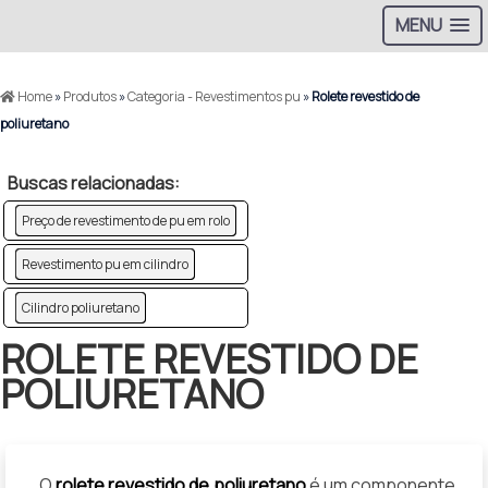
MENU
Home
»
Produtos
»
Categoria - Revestimentos pu
»
Rolete revestido de
poliuretano
Buscas relacionadas:
Preço de revestimento de pu em rolo
Revestimento pu em cilindro
Cilindro poliuretano
ROLETE REVESTIDO DE
POLIURETANO
O
rolete revestido de poliuretano
é um componente