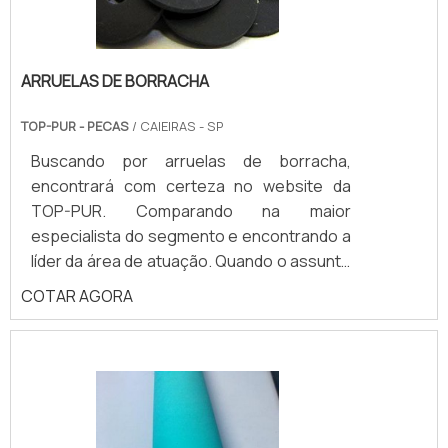
ARRUELAS DE BORRACHA
TOP-PUR - PECAS
/ CAIEIRAS - SP
Buscando por arruelas de borracha,
encontrará com certeza no website da
TOP-PUR. Comparando na maior
especialista do segmento e encontrando a
líder da área de atuação. Quando o assunto
é arruelas de borracha, com a TOP-PUR o
COTAR AGORA
cliente conseguirá precisão com
comprometimento com o resultado dos
clientes. MAIS DETALHES INTERESSANTES
SOBRE ARRUELAS DE BORRACHA A TOP-
PUR foca sua energia em oferecer aos
clientes uma estrutura com escritório de