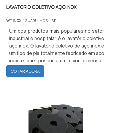
LAVATORIO COLETIVO AÇO INOX
WT INOX
/ GUARULHOS - SP
Um dos produtos mais populares no setor
industrial e hospitalar é o lavatório coletivo
aço inox. O lavatório coletivo de aço inox é
um tipo de pia totalmente fabricado em aço
inox e que possui uma maior dimensão
devido ao seu uso ser voltado para uso
COTAR AGORA
coletivo, portanto demanda um tamanho
maior do que um lavatório individual.Sobre o
produtoEm um âmbito geral, o lavatório de
aço inox é utilizado para uma grande
variedade de procedimentos, mas
principalmente para higienização e possui
alta durabili.