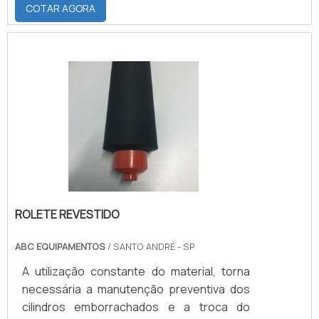
mercado e com uma ótima durabilidade. O
COTAR AGORA
emborrachamento de roletes pode ser
feito com cinco tipos diferentes de
elastômeros dependendo da finalidade de
utilização deles. O emborrachamento pode
ser feito em:Saiba mais sobre os tipos de
emborrachamento e suas vantagens
Borracha natural, cuja maior atribuição é.
ROLETE REVESTIDO
ABC EQUIPAMENTOS
/ SANTO ANDRÉ - SP
A utilização constante do material, torna
necessária a manutenção preventiva dos
cilindros emborrachados e a troca do