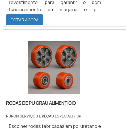
revestimento, para garantir o bom
funcionamento da maquina e por
consequência a excelência dos processos.
COTAR AGORA
O rolete revestido pode ser utilizado em
vários segmentos do mercado, como:
Gráfico; Siderúrgico; Embalagem; Têxtil;
Moveleira; Curtumes; Alimentício. Por esse
motivo é essencial que o cliente escolha
uma empresa seria e que preze a qualidade
de todos os materiais utilizados .
RODAS DE PU GRAU ALIMENTÍCIO
PURON SERVIÇOS E PEÇAS ESPECIAIS
/ SP
Escolher rodas fabricadas em poliuretano é