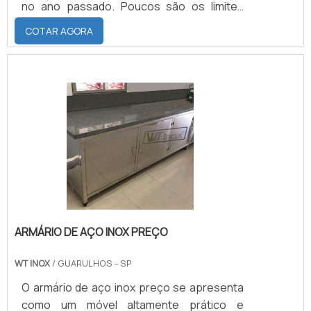
no ano passado. Poucos são os limites
para a fabricação de peças em poliuretano
COTAR AGORA
PURON. Com matérias primas de altíssima
qualidade, máquinas para o processamento
do poliuretano e para a usinagem precisos
e uma mão de obra experiente é possível
fabricar quaisquer tipos de peças em
poliuretano.
ARMÁRIO DE AÇO INOX PREÇO
WT INOX
/ GUARULHOS - SP
O armário de aço inox preço se apresenta
como um móvel altamente prático e