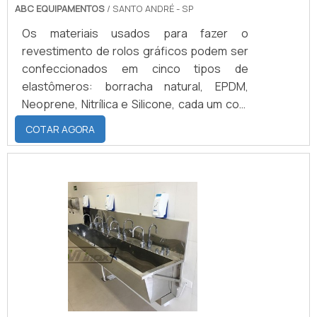
ABC EQUIPAMENTOS
/ SANTO ANDRÉ - SP
Os materiais usados para fazer o
revestimento de rolos gráficos podem ser
confeccionados em cinco tipos de
elastômeros: borracha natural, EPDM,
Neoprene, Nitrílica e Silicone, cada um com
características distintas e tipos de
COTAR AGORA
resistência diferentes, por esse motivo é
de suma importância que o cliente saiba
quais os processos aos quais os rolos são
submetidos.PRINCIPAIS CARACTERÍSTICAS
DOS REVESTIMENTOS O revestimento de
borracha para rolos é um material macio e
frágil que necessita de alguns cuid.