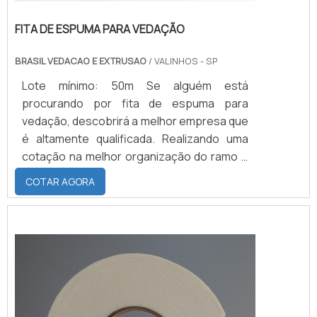
FITA DE ESPUMA PARA VEDAÇÃO
BRASIL VEDACAO E EXTRUSAO
/ VALINHOS - SP
Lote mínimo: 50m Se alguém está
procurando por fita de espuma para
vedação, descobrirá a melhor empresa que
é altamente qualificada. Realizando uma
cotação na melhor organização do ramo e
descobrindo a maior referência de
COTAR AGORA
qualidade da área de atuação.MAIS SOBRE
FITA DE ESPUMA PARA VEDAÇÃOQuem
precisa de fita de espuma para vedação
em uma empresa inovadora, consegue
encontrar o site da Brasil Vedação. É
possível encontrar borrachas fabri...