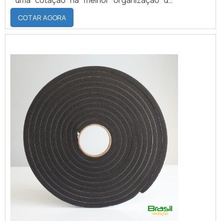
ramo e descobrindo a maior referência de
COTAR AGORA
qualidade da área de atuação.Quando a
busca é por fita de espuma para vedação
branca, com a Brasil Vedação obterá ótima
qualidade com cores sólidas e duráveis,
que não desbotam ou amarelam.MAIS
SOBRE FITA DE ESPUMA P...