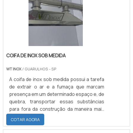
movimentação de carga.
COIFA DE INOX SOB MEDIDA
WT INOX
/ GUARULHOS - SP
A coifa de inox sob medida possui a tarefa
de extrair o ar e a fumaça que marcam
presença em um determinado espaço e, de
quebra, transportar essas substâncias
para fora da construção da maneira mais
prática e segura possível. Por outro lado,
COTAR AGORA
também é possível que o elemento seja
utilizado com finalidade decorativa ao longo