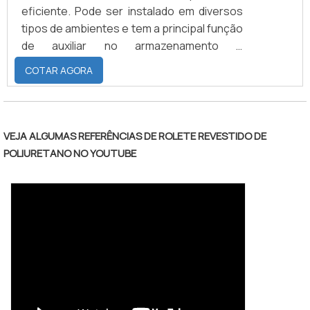
eficiente. Pode ser instalado em diversos
tipos de ambientes e tem a principal função
de auxiliar no armazenamento e
organização de variados objetos. Além
COTAR AGORA
disso, o armário de aço inox dispõe de um
design bastante arrojado que o torna
adequado para ser instalado em qualquer
tipo de ambiente, proporcionando a ele
VEJA ALGUMAS REFERÊNCIAS DE ROLETE REVESTIDO DE
mais versatilidade.As vantagens do
POLIURETANO NO YOUTUBE
produtoVeja a seguir algumas outras
vantagens que o armário de aço inox ofere.