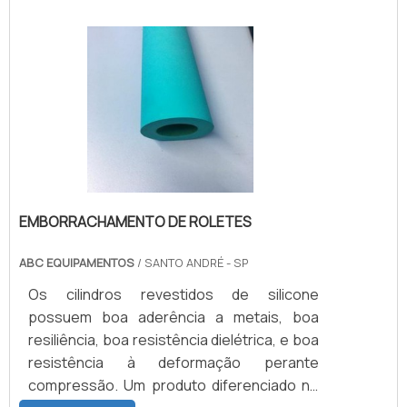
de cozinhas residenciais e áreas
externas/gourmet.Praticidade da coifa de
inox Expulsar os detritos produzidos em
churrascos representa, em termos de
funcionalidade propriamen.
EMBORRACHAMENTO DE ROLETES
ABC EQUIPAMENTOS
/ SANTO ANDRÉ - SP
Os cilindros revestidos de silicone
possuem boa aderência a metais, boa
resiliência, boa resistência dielétrica, e boa
resistência à deformação perante
compressão. Um produto diferenciado no