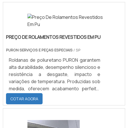
Equipamentos Gráficos possui uma relação
duradoura com grandes fornecedores do
setor de borracha. Saiba mais informações
sobre cilindro e suas vantagensOs preços
podem variar de acordo com a modalidade
PREÇO DE ROLAMENTOS REVESTIDOS EM PU
de venda escolhida, que pode .
PURON SERVIÇOS E PEÇAS ESPECIAIS
/ SP
Roldanas de poliuretano PURON garantem
alta durabilidade, desempenho silencioso e
resistência a desgaste, impacto e
variações de temperatura. Produzidas sob
medida, oferecem acabamento perfeito,
excelente aderência e podem ser
COTAR AGORA
personalizadas em cor e aplicação,
proporcionando operação confiável em
máquinas industriais, sistemas de
transporte e equipamentos de