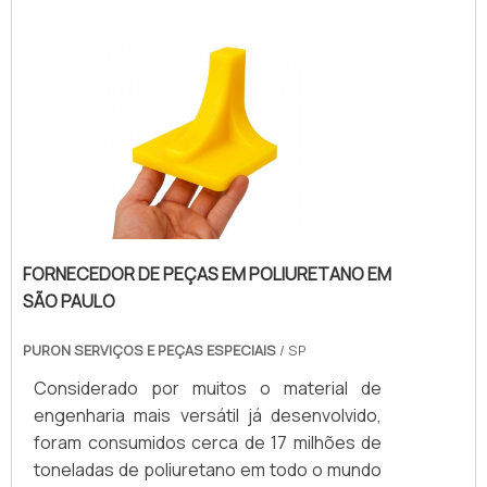
profissionais treinados e altamente
qualificados. A TOP-PUR é uma empresa
que tem feito a diferença no mercado por
toda seriedade e qualidade o que comprova
sua essência de trazer o melhor para os
parceiros.
FORNECEDOR DE PEÇAS EM POLIURETANO EM
SÃO PAULO
PURON SERVIÇOS E PEÇAS ESPECIAIS
/ SP
Considerado por muitos o material de
engenharia mais versátil já desenvolvido,
foram consumidos cerca de 17 milhões de
toneladas de poliuretano em todo o mundo