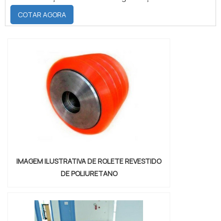
ramo e descobrindo a maior referência de
COTAR AGORA
qualidade da área de atuação.Quando o
tema é fita adesiva polietileno expandido,
com os colaboradores da Brasil Vedação
poderá encontrar excelente custo-
benefício com cores sólidas e duráveis,
que não desbotam o...
IMAGEM ILUSTRATIVA DE ROLETE REVESTIDO
DE POLIURETANO