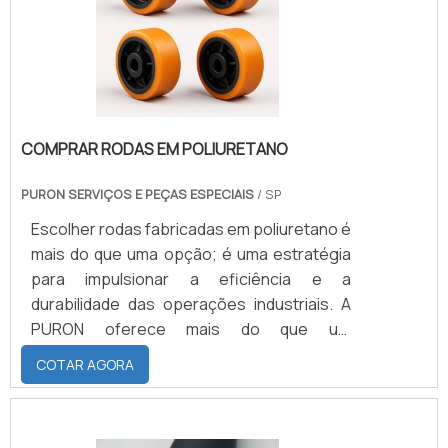
COMPRAR RODAS EM POLIURETANO
PURON SERVIÇOS E PEÇAS ESPECIAIS
/ SP
Escolher rodas fabricadas em poliuretano é
mais do que uma opção; é uma estratégia
para impulsionar a eficiência e a
durabilidade das operações industriais. A
PURON oferece mais do que um
componente - proporciona uma solução
COTAR AGORA
confiável e inovadora. Ao investir em rodas
de poliuretano, você está colocando suas
máquinas em um caminho sólido rumo à