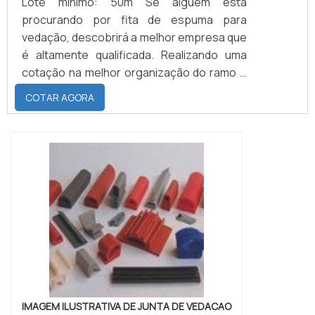
Lote mínimo: 50m Se alguém está
procurando por fita de espuma para
vedação, descobrirá a melhor empresa que
é altamente qualificada. Realizando uma
cotação na melhor organização do ramo e
descobrindo a maior referência de
COTAR AGORA
qualidade da área de atuação.MAIS SOBRE
FITA DE ESPUMA PARA VEDAÇÃOQuem
precisa de fita de espuma para vedação
em uma empresa inovadora, consegue
encontrar o site da Brasil Vedação. É
possível encontrar borrachas fabri...
IMAGEM ILUSTRATIVA DE JUNTA DE VEDACAO