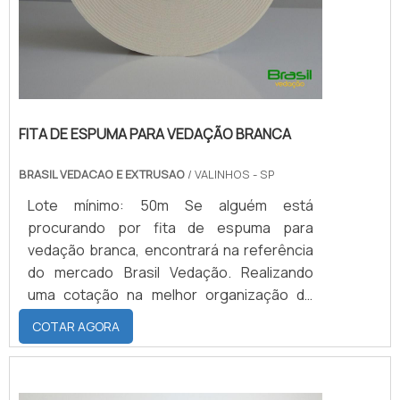
FITA DE ESPUMA PARA VEDAÇÃO BRANCA
BRASIL VEDACAO E EXTRUSAO
/ VALINHOS - SP
Lote mínimo: 50m Se alguém está
procurando por fita de espuma para
vedação branca, encontrará na referência
do mercado Brasil Vedação. Realizando
uma cotação na melhor organização do
ramo e descobrindo a maior referência de
COTAR AGORA
qualidade da área de atuação.Quando a
busca é por fita de espuma para vedação
branca, com a Brasil Vedação obterá ótima