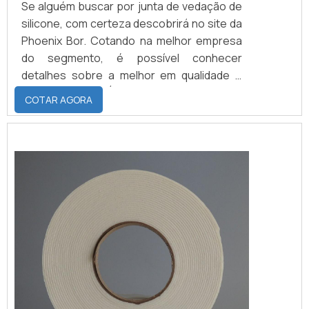
Se alguém buscar por junta de vedação de
silicone, com certeza descobrirá no site da
Phoenix Bor. Cotando na melhor empresa
do segmento, é possível conhecer
detalhes sobre a melhor em qualidade e
custo-benefício.É importante lembrar que
COTAR AGORA
o produto deve ser adquirido com
empresas especializadas. Esse tipo de
cuidado ajuda a garantir a qualidade e
durabilidade dos materiais, além de evitar
prejuízos com substituições frequentes de
peças de...