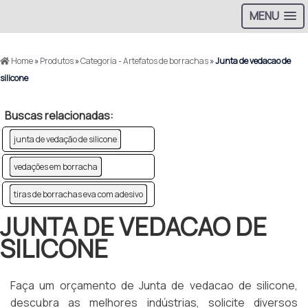
MENU
Home
»
Produtos
»
Categoria - Artefatos de borrachas
»
Junta de vedacao de
silicone
Buscas relacionadas:
junta de vedação de silicone
vedações em borracha
tiras de borrachas eva com adesivo
JUNTA DE VEDACAO DE
SILICONE
Faça um orçamento de Junta de vedacao de silicone,
descubra as melhores indústrias, solicite diversos