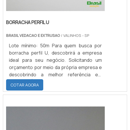
BORRACHA PERFIL U
BRASIL VEDACAO E EXTRUSAO
/ VALINHOS - SP
Lote mínimo: 50m Para quem busca por
borracha perfil U, descobrirá a empresa
ideal para seu negócio. Solicitando um
orçamento por meio da própria empresa e
descobrindo a melhor referência em
qualidade.É importante lembrar que o
COTAR AGORA
produto deve sempre ser adquirido com
empresas especializadas no segmento.
Esse tipo de cuidado ajuda a garantir a
qualidade e durabilidade dos materiais, além
de evitar prejuízos com substituições
frequentes de ...