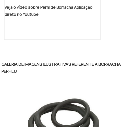
variadas que a empresa oferece, como
Veja o vídeo sobre Perfil de Borracha Aplicação
borrachas fabricadas no composto de ECO
direto no Youtube
PVC e espumas adesivas em PVC e
polietileno com ótima qualidade e
precisão.Se diferenciando dentro de seu
segmento, a empresa consegue também
proporcionar um atendimento cuidadoso e
que busca a satisfação do cliente. A Brasil
Vedação é uma empresa que tem sido
GALERIA DE IMAGENS ILUSTRATIVAS REFERENTE A BORRACHA
apontada de forma positiva no mercado
PERFIL U
pela idoneidade em tudo que faz, garantem
o sucesso aos parceiros de ponta a ponta.