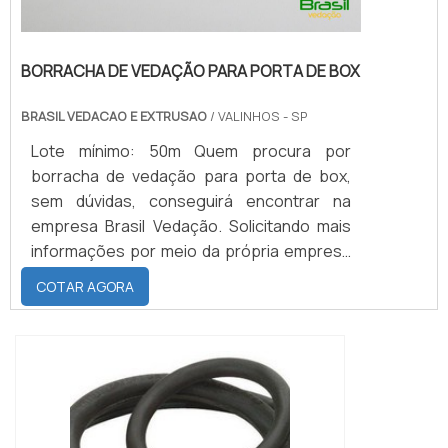
BORRACHA DE VEDAÇÃO PARA PORTA DE BOX
BRASIL VEDACAO E EXTRUSAO
/ VALINHOS - SP
Lote mínimo: 50m Quem procura por
borracha de vedação para porta de box,
sem dúvidas, conseguirá encontrar na
empresa Brasil Vedação. Solicitando mais
informações por meio da própria empresa
e achando a maior referência de qualidade
COTAR AGORA
da área de atuação.Quando a busca é por
borracha de vedação para porta de box,
com a Brasil Vedação poderá contar com
eficiência e com cores sólidas e duráveis,
que não desbotam ou amarelam.MAIS
SOBRE BORRAC...