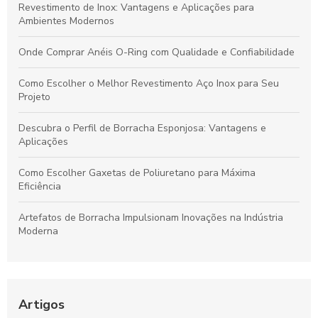
Revestimento de Inox: Vantagens e Aplicações para
Ambientes Modernos
Onde Comprar Anéis O-Ring com Qualidade e Confiabilidade
Como Escolher o Melhor Revestimento Aço Inox para Seu
Projeto
Descubra o Perfil de Borracha Esponjosa: Vantagens e
Aplicações
Como Escolher Gaxetas de Poliuretano para Máxima
Eficiência
Artefatos de Borracha Impulsionam Inovações na Indústria
Moderna
Anel V Ring: Descubra a Joia que Está em Alta
Como Escolher a Melhor Junta de Dilatação para Pontes e
Artigos
Garantir a Durabilidade