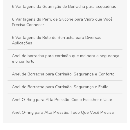
6 Vantagens da Guarnição de Borracha para Esquadrias
Como escolher o revestimento em poliuretano ideal para seu
projeto
6 Vantagens do Perfil de Silicone para Vidro que Você
Precisa Conhecer
6 Vantagens do Rolo de Borracha para Diversas
Aplicações
Anel de borracha para corrimão que melhora a segurança
e o conforto
Anel de Borracha para Corrimão: Segurança e Conforto
Anel de Borracha para Corrimão: Segurança e Estilo
Anel O-Ring para Alta Pressão: Como Escolher e Usar
Anel O-ring para Alta Pressão: Tudo Que Você Precisa
Anel O-ring para Alta Pressão: Descubra Todos os